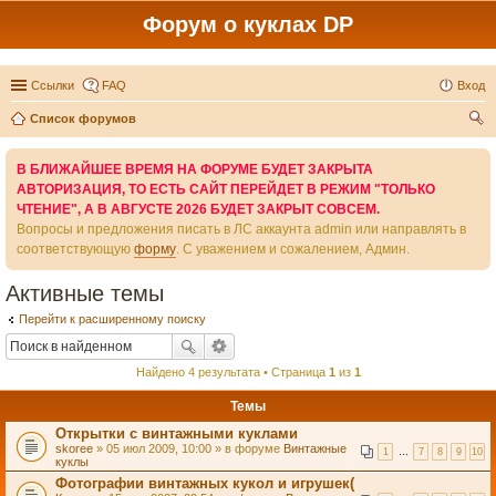
Форум о куклах DP
Ссылки
FAQ
Вход
Список форумов
ои
В БЛИЖАЙШЕЕ ВРЕМЯ НА ФОРУМЕ БУДЕТ ЗАКРЫТА
ск
АВТОРИЗАЦИЯ, ТО ЕСТЬ САЙТ ПЕРЕЙДЕТ В РЕЖИМ "ТОЛЬКО
ЧТЕНИЕ", А В АВГУСТЕ 2026 БУДЕТ ЗАКРЫТ СОВСЕМ.
Вопросы и предложения писать в ЛС аккаунта admin или направлять в
соответствующую
форму
. С уважением и сожалением, Админ.
Активные темы
Перейти к расширенному поиску
Найдено 4 результата • Страница
1
из
1
Темы
Открытки с винтажными куклами
skoree
» 05 июл 2009, 10:00 » в форуме
Винтажные
1
…
7
8
9
10
куклы
Фотографии винтажных кукол и игрушек(