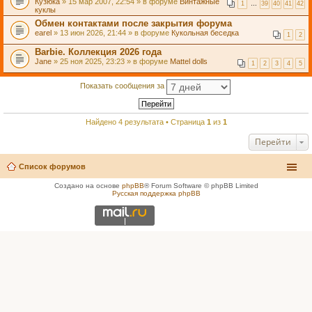
Кузюка
» 15 мар 2007, 22:54 » в форуме
Винтажные
1
…
39
40
41
42
куклы
Обмен контактами после закрытия форума
earel
» 13 июн 2026, 21:44 » в форуме
Кукольная беседка
1
2
Barbie. Коллекция 2026 года
Jane
» 25 ноя 2025, 23:23 » в форуме
Mattel dolls
1
2
3
4
5
Показать сообщения за
Найдено 4 результата • Страница
1
из
1
Перейти
Список форумов
Создано на основе
phpBB
® Forum Software © phpBB Limited
Русская поддержка phpBB