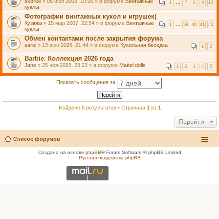
skoree
» 05 июл 2009, 10:00 » в форуме
Винтажные
1
…
7
8
9
10
куклы
Фотографии винтажных кукол и игрушек(
Кузюка
» 15 мар 2007, 22:54 » в форуме
Винтажные
1
…
39
40
41
42
куклы
Обмен контактами после закрытия форума
earel
» 13 июн 2026, 21:44 » в форуме
Кукольная беседка
1
2
Barbie. Коллекция 2026 года
Jane
» 25 ноя 2025, 23:23 » в форуме
Mattel dolls
1
2
3
4
5
Показать сообщения за
Найдено 5 результатов • Страница
1
из
1
Перейти
Список форумов
Создано на основе
phpBB
® Forum Software © phpBB Limited
Русская поддержка phpBB