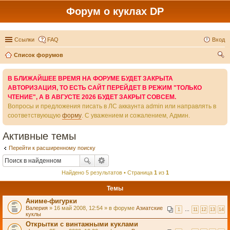
Форум о куклах DP
Ссылки
FAQ
Вход
Список форумов
ои
В БЛИЖАЙШЕЕ ВРЕМЯ НА ФОРУМЕ БУДЕТ ЗАКРЫТА
ск
АВТОРИЗАЦИЯ, ТО ЕСТЬ САЙТ ПЕРЕЙДЕТ В РЕЖИМ "ТОЛЬКО
ЧТЕНИЕ", А В АВГУСТЕ 2026 БУДЕТ ЗАКРЫТ СОВСЕМ.
Вопросы и предложения писать в ЛС аккаунта admin или направлять в
соответствующую
форму
. С уважением и сожалением, Админ.
Активные темы
Перейти к расширенному поиску
Найдено 5 результатов • Страница
1
из
1
Темы
Аниме-фигурки
Валерия
» 16 май 2008, 12:54 » в форуме
Азиатские
1
…
11
12
13
14
куклы
Открытки с винтажными куклами