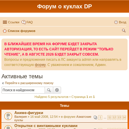
Форум о куклах DP
Ссылки
FAQ
Вход
Список форумов
ои
В БЛИЖАЙШЕЕ ВРЕМЯ НА ФОРУМЕ БУДЕТ ЗАКРЫТА
ск
АВТОРИЗАЦИЯ, ТО ЕСТЬ САЙТ ПЕРЕЙДЕТ В РЕЖИМ "ТОЛЬКО
ЧТЕНИЕ", А В АВГУСТЕ 2026 БУДЕТ ЗАКРЫТ СОВСЕМ.
Вопросы и предложения писать в ЛС аккаунта admin или направлять в
соответствующую
форму
. С уважением и сожалением, Админ.
Активные темы
Перейти к расширенному поиску
Найдено 5 результатов • Страница
1
из
1
Темы
Аниме-фигурки
Валерия
» 16 май 2008, 12:54 » в форуме
Азиатские
1
…
11
12
13
14
куклы
Открытки с винтажными куклами