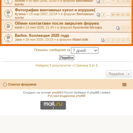
skoree
» 05 июл 2009, 10:00 » в форуме
Винтажные
1
…
7
8
9
10
куклы
Фотографии винтажных кукол и игрушек(
Кузюка
» 15 мар 2007, 22:54 » в форуме
Винтажные
1
…
39
40
41
42
куклы
Обмен контактами после закрытия форума
earel
» 13 июн 2026, 21:44 » в форуме
Кукольная беседка
1
2
Barbie. Коллекция 2026 года
Jane
» 25 ноя 2025, 23:23 » в форуме
Mattel dolls
1
2
3
4
5
Показать сообщения за
Найдено 5 результатов • Страница
1
из
1
Перейти
Список форумов
Создано на основе
phpBB
® Forum Software © phpBB Limited
Русская поддержка phpBB