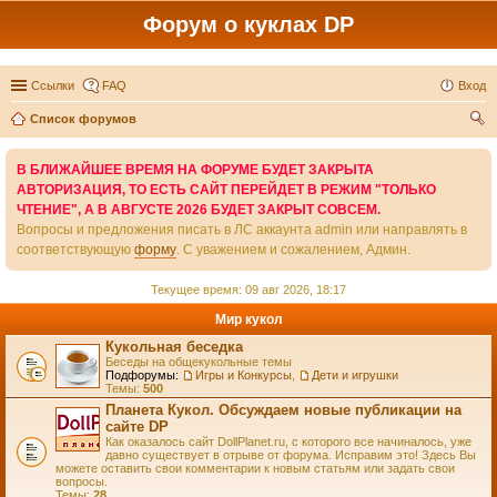
Форум о куклах DP
Ссылки
FAQ
Вход
Список форумов
ои
В БЛИЖАЙШЕЕ ВРЕМЯ НА ФОРУМЕ БУДЕТ ЗАКРЫТА
ск
АВТОРИЗАЦИЯ, ТО ЕСТЬ САЙТ ПЕРЕЙДЕТ В РЕЖИМ "ТОЛЬКО
ЧТЕНИЕ", А В АВГУСТЕ 2026 БУДЕТ ЗАКРЫТ СОВСЕМ.
Вопросы и предложения писать в ЛС аккаунта admin или направлять в
соответствующую
форму
. С уважением и сожалением, Админ.
Текущее время: 09 авг 2026, 18:17
Мир кукол
Кукольная беседка
Беседы на общекукольные темы
Подфорумы:
Игры и Конкурсы
,
Дети и игрушки
Темы:
500
Планета Кукол. Обсуждаем новые публикации на
сайте DP
Как оказалось сайт DollPlanet.ru, с которого все начиналось, уже
давно существует в отрыве от форума. Исправим это! Здесь Вы
можете оставить свои комментарии к новым статьям или задать свои
вопросы.
Темы:
28