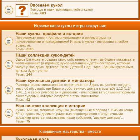
Опознаём кукол
Помощь в идентификации любых кукол
Темы:
683
Играем: наши куклы и игры вокруг них
Наши куклы: профили и истории
Познакомьте всех с Вашими любимцами и любимицами, их
приключениями и похождениями! Играть в куклы - интересно в любом
возрасте.
Темы:
2116
Наши коллекции кукол-детей
Здесь Вы можете создать свою собственную тему, где будете показывать
коллекционных (и игровых) кукол-малышей и детей постарше, которые
живут у Вас дома. Детская, Ясли, Детский Сад - здесь Вашим кукольным
деткам будет уютно!
Темы:
144
Наши кукольные домики и миниатюра
Разворачиваем миниатюрное строительство! Здесь вы можете создать
тему об обустройстве Вашего собственного дома в масштабе 1:12 (1:24,
1:48...), о своих румбоксах и диорамах - или похвастаться миниатюрными
аксессуарами, которые создаете в этих масштабах.
Темы:
43
Наш винтаж: коллекции и истории
Куклы, мишки, любимые игрушки (выпущенные в период с 1945 до конца
80-х): здесь мы делимся радостью воссоединения с игрушечными
друзьями детства, показываем наши собрания, "дружим домами"...
Темы:
75
К вершинам мастерства - вместе
Кукольная мода