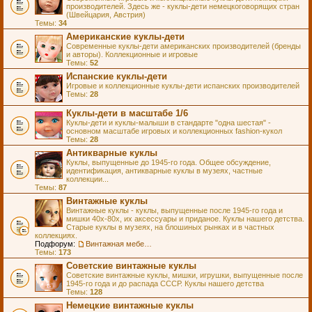
производителей. Здесь же - куклы-дети немецкоговорящих стран
(Швейцария, Австрия)
Темы:
34
Американские куклы-дети
Современные куклы-дети американских производителей (бренды
и авторы). Коллекционные и игровые
Темы:
52
Испанские куклы-дети
Игровые и коллекционные куклы-дети испанских производителей
Темы:
28
Куклы-дети в масштабе 1/6
Куклы-дети и куклы-малыши в стандарте "одна шестая" -
основном масштабе игровых и коллекционных fashion-кукол
Темы:
28
Антикварные куклы
Куклы, выпущенные до 1945-го года. Общее обсуждение,
идентификация, антикварные куклы в музеях, частные
коллекции...
Темы:
87
Винтажные куклы
Винтажные куклы - куклы, выпущенные после 1945-го года и
мишки 40х-80х, их аксессуары и приданое. Куклы нашего детства.
Старые куклы в музеях, на блошиных рынках и в частных
коллекциях.
Подфорум:
Винтажная мебель и аксессуары для кукол
Темы:
173
Советские винтажные куклы
Советские винтажные куклы, мишки, игрушки, выпущенные после
1945-го года и до распада СССР. Куклы нашего детства
Темы:
128
Немецкие винтажные куклы