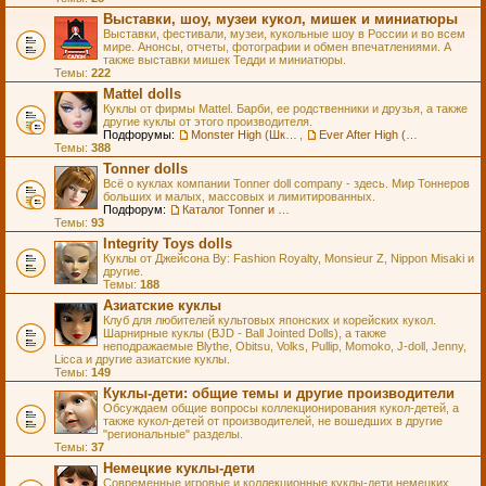
Выставки, шоу, музеи кукол, мишек и миниатюры
Выставки, фестивали, музеи, кукольные шоу в России и во всем
мире. Анонсы, отчеты, фотографии и обмен впечатлениями. А
также выставки мишек Тедди и миниатюры.
Темы:
222
Mattel dolls
Куклы от фирмы Mattel. Барби, ее родственники и друзья, а также
другие куклы от этого производителя.
Подфорумы:
Monster High (Школа Монстров)
,
Ever After High (Школа Долго и Счастливо)
Темы:
388
Tonner dolls
Всё о куклах компании Tonner doll company - здесь. Мир Тоннеров
больших и малых, массовых и лимитированных.
Подфорум:
Каталог Tonner и Wilde Imagination
Темы:
93
Integrity Toys dolls
Куклы от Джейсона Ву: Fashion Royalty, Monsieur Z, Nippon Misaki и
другие.
Темы:
188
Азиатские куклы
Клуб для любителей культовых японских и корейских кукол.
Шарнирные куклы (BJD - Ball Jointed Dolls), а также
неподражаемые Blythe, Obitsu, Volks, Pullip, Momoko, J-doll, Jenny,
Licca и другие азиатские куклы.
Темы:
149
Куклы-дети: общие темы и другие производители
Обсуждаем общие вопросы коллекционирования кукол-детей, а
также кукол-детей от производителей, не вошедших в другие
"региональные" разделы.
Темы:
37
Немецкие куклы-дети
Современные игровые и коллекционные куклы-дети немецких