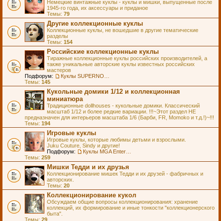
Немецкие винтажные куклы - куклы и мишки, выпущенные после
1945-го года, их аксессуары и приданое
Темы:
79
Другие коллекционные куклы
Коллекционные куклы, не вошедшие в другие тематические
разделы
Темы:
154
Российские коллекционные куклы
Тиражные коллекционные куклы российских производителей, а
также уникальные авторские куклы известных российских
мастеров
Подфорум:
Куклы SUPERNOVA DOLLS (exMOOQLA)
Темы:
145
Кукольные домики 1/12 и коллекционная
миниатюра
Традиционные dollhouses - кукольные домики. Классический
масштаб 1/12 и более редкие вариации. !!!~Этот раздел НЕ
предназначен для интерьеров масштаба 1/6 (Барби, FR, Momoko и т.д.!)~!!!
Темы:
194
Игровые куклы
Игровые куклы, которые любимы детьми и взрослыми.
Juku Couture, Sindy и другие!
Подфорум:
Куклы MGA Entertainment
Темы:
259
Мишки Тедди и их друзья
Коллекционирование мишек Тедди и их друзей - фабричных и
авторских.
Темы:
20
Коллекционирование кукол
Обсуждаем общие вопросы коллекционирования: хранение
коллекций, их формирование и иные тонкости "коллекционерского
быта".
Темы:
29