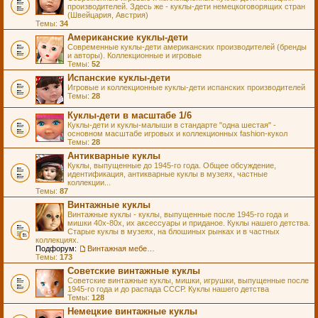
производителей. Здесь же - куклы-дети немецкоговорящих стран
(Швейцария, Австрия)
Темы:
34
Американские куклы-дети
Современные куклы-дети американских производителей (бренды
и авторы). Коллекционные и игровые
Темы:
52
Испанские куклы-дети
Игровые и коллекционные куклы-дети испанских производителей
Темы:
28
Куклы-дети в масштабе 1/6
Куклы-дети и куклы-малыши в стандарте "одна шестая" -
основном масштабе игровых и коллекционных fashion-кукол
Темы:
28
Антикварные куклы
Куклы, выпущенные до 1945-го года. Общее обсуждение,
идентификация, антикварные куклы в музеях, частные
коллекции...
Темы:
87
Винтажные куклы
Винтажные куклы - куклы, выпущенные после 1945-го года и
мишки 40х-80х, их аксессуары и приданое. Куклы нашего детства.
Старые куклы в музеях, на блошиных рынках и в частных
коллекциях.
Подфорум:
Винтажная мебель и аксессуары для кукол
Темы:
173
Советские винтажные куклы
Советские винтажные куклы, мишки, игрушки, выпущенные после
1945-го года и до распада СССР. Куклы нашего детства
Темы:
128
Немецкие винтажные куклы