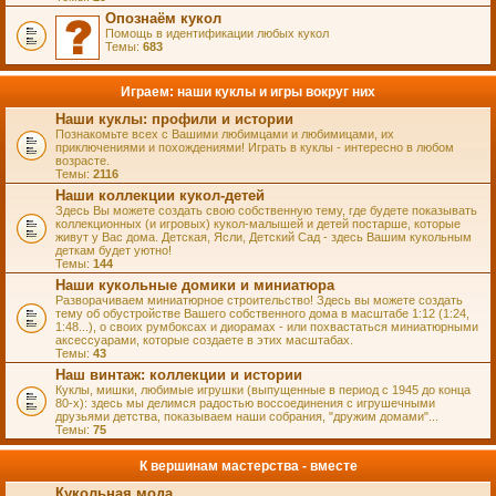
Опознаём кукол
Помощь в идентификации любых кукол
Темы:
683
Играем: наши куклы и игры вокруг них
Наши куклы: профили и истории
Познакомьте всех с Вашими любимцами и любимицами, их
приключениями и похождениями! Играть в куклы - интересно в любом
возрасте.
Темы:
2116
Наши коллекции кукол-детей
Здесь Вы можете создать свою собственную тему, где будете показывать
коллекционных (и игровых) кукол-малышей и детей постарше, которые
живут у Вас дома. Детская, Ясли, Детский Сад - здесь Вашим кукольным
деткам будет уютно!
Темы:
144
Наши кукольные домики и миниатюра
Разворачиваем миниатюрное строительство! Здесь вы можете создать
тему об обустройстве Вашего собственного дома в масштабе 1:12 (1:24,
1:48...), о своих румбоксах и диорамах - или похвастаться миниатюрными
аксессуарами, которые создаете в этих масштабах.
Темы:
43
Наш винтаж: коллекции и истории
Куклы, мишки, любимые игрушки (выпущенные в период с 1945 до конца
80-х): здесь мы делимся радостью воссоединения с игрушечными
друзьями детства, показываем наши собрания, "дружим домами"...
Темы:
75
К вершинам мастерства - вместе
Кукольная мода