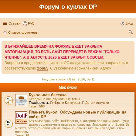
Форум о куклах DP
Ссылки
FAQ
Вход
Список форумов
ои
В БЛИЖАЙШЕЕ ВРЕМЯ НА ФОРУМЕ БУДЕТ ЗАКРЫТА
ск
АВТОРИЗАЦИЯ, ТО ЕСТЬ САЙТ ПЕРЕЙДЕТ В РЕЖИМ "ТОЛЬКО
ЧТЕНИЕ", А В АВГУСТЕ 2026 БУДЕТ ЗАКРЫТ СОВСЕМ.
Вопросы и предложения писать в ЛС аккаунта admin или направлять в
соответствующую
форму
. С уважением и сожалением, Админ.
Текущее время: 06 авг 2026, 09:11
Мир кукол
Кукольная беседка
Беседы на общекукольные темы
Подфорумы:
Игры и Конкурсы
,
Дети и игрушки
Темы:
500
Планета Кукол. Обсуждаем новые публикации на
сайте DP
Как оказалось сайт DollPlanet.ru, с которого все начиналось, уже
давно существует в отрыве от форума. Исправим это! Здесь Вы
можете оставить свои комментарии к новым статьям или задать свои
вопросы.
Темы:
28