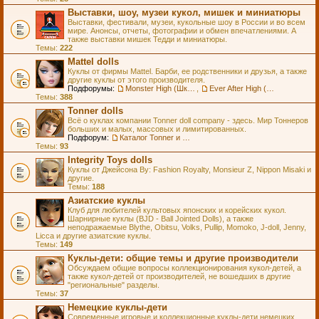
Выставки, шоу, музеи кукол, мишек и миниатюры
Выставки, фестивали, музеи, кукольные шоу в России и во всем
мире. Анонсы, отчеты, фотографии и обмен впечатлениями. А
также выставки мишек Тедди и миниатюры.
Темы:
222
Mattel dolls
Куклы от фирмы Mattel. Барби, ее родственники и друзья, а также
другие куклы от этого производителя.
Подфорумы:
Monster High (Школа Монстров)
,
Ever After High (Школа Долго и Счастливо)
Темы:
388
Tonner dolls
Всё о куклах компании Tonner doll company - здесь. Мир Тоннеров
больших и малых, массовых и лимитированных.
Подфорум:
Каталог Tonner и Wilde Imagination
Темы:
93
Integrity Toys dolls
Куклы от Джейсона Ву: Fashion Royalty, Monsieur Z, Nippon Misaki и
другие.
Темы:
188
Азиатские куклы
Клуб для любителей культовых японских и корейских кукол.
Шарнирные куклы (BJD - Ball Jointed Dolls), а также
неподражаемые Blythe, Obitsu, Volks, Pullip, Momoko, J-doll, Jenny,
Licca и другие азиатские куклы.
Темы:
149
Куклы-дети: общие темы и другие производители
Обсуждаем общие вопросы коллекционирования кукол-детей, а
также кукол-детей от производителей, не вошедших в другие
"региональные" разделы.
Темы:
37
Немецкие куклы-дети
Современные игровые и коллекционные куклы-дети немецких