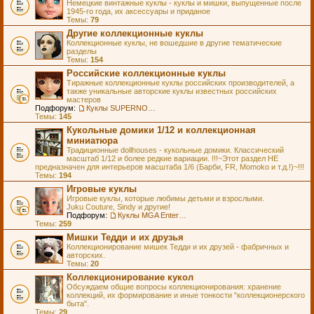
Немецкие винтажные куклы - куклы и мишки, выпущенные после
1945-го года, их аксессуары и приданое
Темы:
79
Другие коллекционные куклы
Коллекционные куклы, не вошедшие в другие тематические
разделы
Темы:
154
Российские коллекционные куклы
Тиражные коллекционные куклы российских производителей, а
также уникальные авторские куклы известных российских
мастеров
Подфорум:
Куклы SUPERNOVA DOLLS (exMOOQLA)
Темы:
145
Кукольные домики 1/12 и коллекционная
миниатюра
Традиционные dollhouses - кукольные домики. Классический
масштаб 1/12 и более редкие вариации. !!!~Этот раздел НЕ
предназначен для интерьеров масштаба 1/6 (Барби, FR, Momoko и т.д.!)~!!!
Темы:
194
Игровые куклы
Игровые куклы, которые любимы детьми и взрослыми.
Juku Couture, Sindy и другие!
Подфорум:
Куклы MGA Entertainment
Темы:
259
Мишки Тедди и их друзья
Коллекционирование мишек Тедди и их друзей - фабричных и
авторских.
Темы:
20
Коллекционирование кукол
Обсуждаем общие вопросы коллекционирования: хранение
коллекций, их формирование и иные тонкости "коллекционерского
быта".
Темы:
29