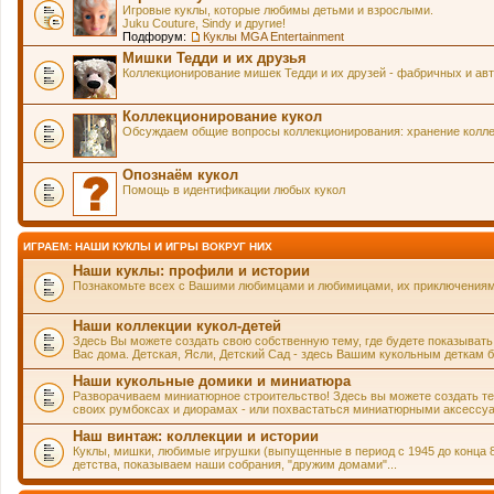
Игровые куклы, которые любимы детьми и взрослыми.
Juku Couture, Sindy и другие!
Подфорум:
Куклы MGA Entertainment
Мишки Тедди и их друзья
Коллекционирование мишек Тедди и их друзей - фабричных и авт
Коллекционирование кукол
Обсуждаем общие вопросы коллекционирования: хранение коллек
Опознаём кукол
Помощь в идентификации любых кукол
ИГРАЕМ: НАШИ КУКЛЫ И ИГРЫ ВОКРУГ НИХ
Наши куклы: профили и истории
Познакомьте всех с Вашими любимцами и любимицами, их приключениями 
Наши коллекции кукол-детей
Здесь Вы можете создать свою собственную тему, где будете показывать
Вас дома. Детская, Ясли, Детский Сад - здесь Вашим кукольным деткам б
Наши кукольные домики и миниатюра
Разворачиваем миниатюрное строительство! Здесь вы можете создать тему
своих румбоксах и диорамах - или похвастаться миниатюрными аксессуа
Наш винтаж: коллекции и истории
Куклы, мишки, любимые игрушки (выпущенные в период с 1945 до конца 
детства, показываем наши собрания, "дружим домами"...