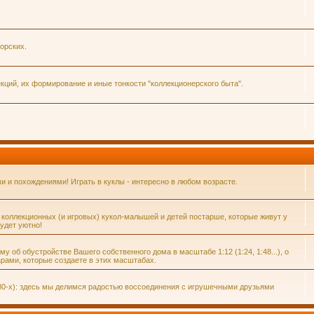
орских.
ций, их формирование и иные тонкости "коллекционерского быта".
и похождениями! Играть в куклы - интересно в любом возрасте.
 коллекционных (и игровых) кукол-малышей и детей постарше, которые живут у
удет уютно!
 об обустройстве Вашего собственного дома в масштабе 1:12 (1:24, 1:48...), о
рами, которые создаете в этих масштабах.
80-х): здесь мы делимся радостью воссоединения с игрушечными друзьями