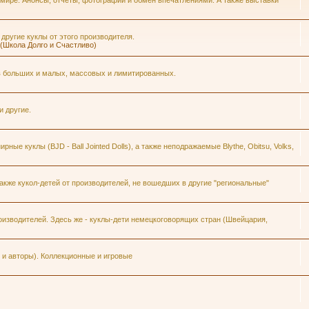
 мире. Анонсы, отчеты, фотографии и обмен впечатлениями. А также выставки
 другие куклы от этого производителя.
h (Школа Долго и Счастливо)
ров больших и малых, массовых и лимитированных.
и другие.
ые куклы (BJD - Ball Jointed Dolls), а также неподражаемые Blythe, Obitsu, Volks,
кже кукол-детей от производителей, не вошедших в другие "региональные"
изводителей. Здесь же - куклы-дети немецкоговорящих стран (Швейцария,
и авторы). Коллекционные и игровые