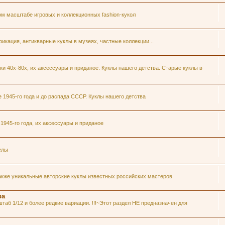
ом масштабе игровых и коллекционных fashion-кукол
икация, антикварные куклы в музеях, частные коллекции...
и 40х-80х, их аксессуары и приданое. Куклы нашего детства. Старые куклы в
1945-го года и до распада СССР. Куклы нашего детства
945-го года, их аксессуары и приданое
елы
акже уникальные авторские куклы известных российских мастеров
ра
таб 1/12 и более редкие вариации. !!!~Этот раздел НЕ предназначен для