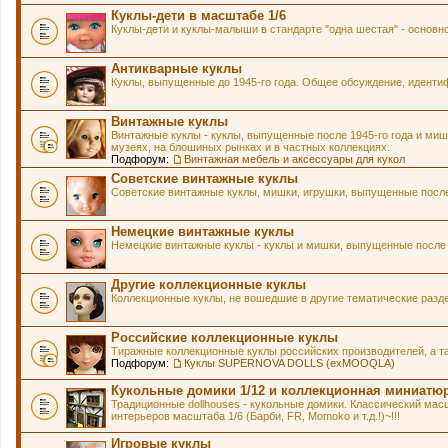
Куклы-дети в масштабе 1/6
Куклы-дети и куклы-малыши в стандарте "одна шестая" - основн
Антикварные куклы
Куклы, выпущенные до 1945-го года. Общее обсуждение, идентиф
Винтажные куклы
Винтажные куклы - куклы, выпущенные после 1945-го года и мишк
музеях, на блошиных рынках и в частных коллекциях.
Подфорум:
Винтажная мебель и аксессуары для кукол
Советские винтажные куклы
Советские винтажные куклы, мишки, игрушки, выпущенные после 
Немецкие винтажные куклы
Немецкие винтажные куклы - куклы и мишки, выпущенные после 1
Другие коллекционные куклы
Коллекционные куклы, не вошедшие в другие тематические разд
Российские коллекционные куклы
Тиражные коллекционные куклы российских производителей, а т
Подфорум:
Куклы SUPERNOVA DOLLS (exMOOQLA)
Кукольные домики 1/12 и коллекционная миниатю
Традиционные dollhouses - кукольные домики. Классический масш
интерьеров масштаба 1/6 (Барби, FR, Momoko и т.д.!)~!!!
Игровые куклы