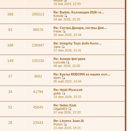
Asuna
п
й
П
15 янв 2024, 12:40
о
т
е
с
и
р
л
Re: Barbie. Коллекция 2026 го…
к
е
388
295513
е
Kenobi
п
й
д
П
04 авг 2026, 20:20
о
т
н
е
с
и
е
р
л
Re: Сестра Дреари, сестры Дев…
к
м
е
93
98576
е
Fenix
п
у
й
д
П
25 июн 2026, 23:34
о
с
т
н
е
с
о
и
е
р
л
о
Re: Integrity Toys dolls Колл…
к
м
е
188
236997
е
б
Jane
п
у
й
д
щ
П
27 июн 2026, 21:41
о
с
т
н
е
е
с
о
и
е
н
р
л
о
Re: Аниме-фигурки
к
м
и
е
149
155230
е
б
Lucciola
п
у
ю
й
д
щ
П
08 авг 2026, 15:55
о
с
т
н
е
е
с
о
и
е
н
р
л
о
Re: Куклы REBORN из наших кол…
к
м
и
е
37
3682
е
б
Morn
п
у
ю
й
д
щ
П
05 май 2022, 14:34
о
с
т
н
е
е
с
о
и
е
н
р
л
о
Re: Heidi Plusczok
к
м
и
е
34
41794
е
б
goldy
п
у
ю
й
д
щ
П
19 июн 2026, 15:22
о
с
т
н
е
е
с
о
и
е
н
р
л
о
Re: Helen Kish
к
м
и
е
52
45645
е
б
Olga0453
п
у
ю
й
д
щ
П
07 апр 2026, 22:20
о
с
т
н
е
е
с
о
и
е
н
р
л
о
Re: Llorens Juan.Sl
к
м
и
е
28
23543
е
б
Pomm
п
у
ю
й
д
щ
П
21 янв 2026, 18:15
о
с
т
н
е
е