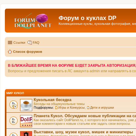
Форум о куклах DP
Коллекционные куклы, кукольная фотография, м
Ссылки
FAQ
Список форумов
В БЛИЖАЙШЕЕ ВРЕМЯ НА ФОРУМЕ БУДЕТ ЗАКРЫТА АВТОРИЗАЦИЯ, Т
Вопросы и предложения писать в ЛС аккаунта admin или направлять в 
МИР КУКОЛ
Кукольная беседка
Беседы на общекукольные темы
Подфорумы:
Игры и Конкурсы
,
Дети и игрушки
Планета Кукол. Обсуждаем новые публикации на с
Как оказалось сайт DollPlanet.ru, с которого все начиналось, у
свои комментарии к новым статьям или задать свои вопросы.
Выставки, шоу, музеи кукол, мишек и миниатюры