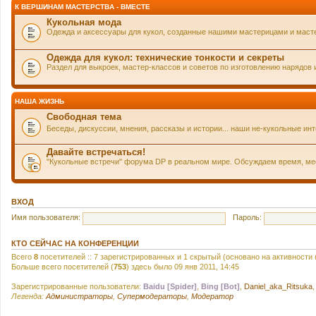
К ВЕРШИНАМ МАСТЕРСТВА - ВМЕСТЕ
Кукольная мода
Одежда и аксессуары для кукол, созданные нашими мастерицами и маст
Одежда для кукол: технические тонкости и секреты
Раздел для выкроек, мастер-классов и советов по изготовлению нарядов 
НАША ЖИЗНЬ
Свободная тема
Беседы, дискуссии, мнения, рассказы и истории... наши не-кукольные и
Давайте встречаться!
"Кукольные встречи" форума DP в реальном мире. Обсуждаем время, мест
ВХОД
Имя пользователя:
Пароль:
КТО СЕЙЧАС НА КОНФЕРЕНЦИИ
Всего
8
посетителей :: 7 зарегистрированных и 1 скрытый (основано на активности
Больше всего посетителей (
753
) здесь было 09 янв 2011, 14:45
Зарегистрированные пользователи:
Baidu [Spider]
,
Bing [Bot]
,
Daniel_aka_Ritsuka
Легенда:
Администраторы
,
Супермодераторы
,
Модератор