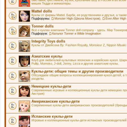
Выставки, фестивали, музеи, кукольные шоу в России и во всем
мишек Тедди и миниатюры.
Mattel dolls
Куклы от фирмы Mattel. Барби, ее родственники и друзья, а также
Подфорумы:
Monster High (Школа Монстров)
,
Ever After Hig
Tonner dolls
Всё о куклах компании Tonner doll company - здесь. Мир Тонне
Подфорум:
Каталог Tonner и Wilde Imagination
Integrity Toys dolls
Куклы от Джейсона Ву: Fashion Royalty, Monsieur Z, Nippon Misaki 
Азиатские куклы
Клуб для любителей культовых японских и корейских кукол. Шарнирн
Pullip, Momoko, J-doll, Jenny, Licca и другие азиатские куклы.
Куклы-дети: общие темы и другие производители
Обсуждаем общие вопросы коллекционирования кукол-детей, а та
разделы.
Немецкие куклы-дети
Современные игровые и коллекционные куклы-дети немецких про
Австрия)
Американские куклы-дети
Современные куклы-дети американских производителей (бренды 
Испанские куклы-дети
Игровые и коллекционные куклы-дети испанских производителей