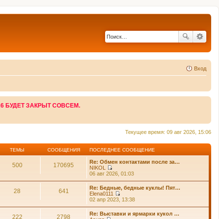
Вход
26 БУДЕТ ЗАКРЫТ СОВСЕМ.
Текущее время: 09 авг 2026, 15:06
ТЕМЫ
СООБЩЕНИЯ
ПОСЛЕДНЕЕ СООБЩЕНИЕ
Re: Обмен контактами после за…
500
170695
NIKOL
П
06 авг 2026, 01:03
е
р
Re: Бедные, бедные куклы! Пят…
е
28
641
Elena0111
й
П
02 апр 2023, 13:38
т
е
и
р
Re: Выставки и ярмарки кукол …
к
е
222
2798