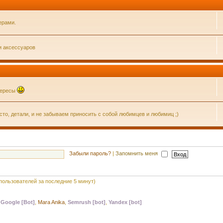
ерами.
и аксессуаров
нтересы
о, детали, и не забываем приносить с собой любимцев и любимиц ;)
Забыли пароль?
|
Запомнить меня
 пользователей за последние 5 минут)
,
Google [Bot]
,
Mara Anika
,
Semrush [bot]
,
Yandex [bot]