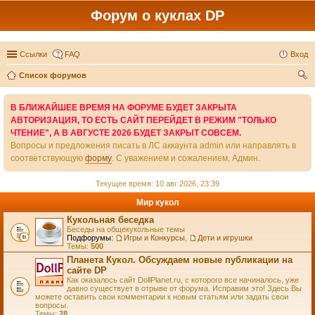
Форум о куклах DP
Ссылки
FAQ
Вход
Список форумов
ои
В БЛИЖАЙШЕЕ ВРЕМЯ НА ФОРУМЕ БУДЕТ ЗАКРЫТА
ск
АВТОРИЗАЦИЯ, ТО ЕСТЬ САЙТ ПЕРЕЙДЕТ В РЕЖИМ "ТОЛЬКО
ЧТЕНИЕ", А В АВГУСТЕ 2026 БУДЕТ ЗАКРЫТ СОВСЕМ.
Вопросы и предложения писать в ЛС аккаунта admin или направлять в
соответствующую
форму
. С уважением и сожалением, Админ.
Текущее время: 10 авг 2026, 23:39
Мир кукол
Кукольная беседка
Беседы на общекукольные темы
Подфорумы:
Игры и Конкурсы
,
Дети и игрушки
Темы:
500
Планета Кукол. Обсуждаем новые публикации на
сайте DP
Как оказалось сайт DollPlanet.ru, с которого все начиналось, уже
давно существует в отрыве от форума. Исправим это! Здесь Вы
можете оставить свои комментарии к новым статьям или задать свои
вопросы.
Темы:
28