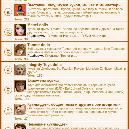
Выставки, шоу, музеи кукол, мишек и миниатюры
Выставки, фестивали, музеи, кукольные шоу в России и во всем
мире. Анонсы, отчеты, фотографии и обмен впечатлениями. А
также выставки мишек Тедди и миниатюры.
Темы:
222
Mattel dolls
Куклы от фирмы Mattel. Барби, ее родственники и друзья, а также
другие куклы от этого производителя.
Подфорумы:
Monster High (Школа Монстров)
,
Ever After High (Школа Долго и Счастливо)
Темы:
388
Tonner dolls
Всё о куклах компании Tonner doll company - здесь. Мир Тоннеров
больших и малых, массовых и лимитированных.
Подфорум:
Каталог Tonner и Wilde Imagination
Темы:
93
Integrity Toys dolls
Куклы от Джейсона Ву: Fashion Royalty, Monsieur Z, Nippon Misaki и
другие.
Темы:
188
Азиатские куклы
Клуб для любителей культовых японских и корейских кукол.
Шарнирные куклы (BJD - Ball Jointed Dolls), а также
неподражаемые Blythe, Obitsu, Volks, Pullip, Momoko, J-doll, Jenny,
Licca и другие азиатские куклы.
Темы:
149
Куклы-дети: общие темы и другие производители
Обсуждаем общие вопросы коллекционирования кукол-детей, а
также кукол-детей от производителей, не вошедших в другие
"региональные" разделы.
Темы:
37
Немецкие куклы-дети
Современные игровые и коллекционные куклы-дети немецких