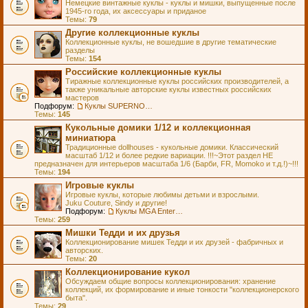
Немецкие винтажные куклы - куклы и мишки, выпущенные после
1945-го года, их аксессуары и приданое
Темы:
79
Другие коллекционные куклы
Коллекционные куклы, не вошедшие в другие тематические
разделы
Темы:
154
Российские коллекционные куклы
Тиражные коллекционные куклы российских производителей, а
также уникальные авторские куклы известных российских
мастеров
Подфорум:
Куклы SUPERNOVA DOLLS (exMOOQLA)
Темы:
145
Кукольные домики 1/12 и коллекционная
миниатюра
Традиционные dollhouses - кукольные домики. Классический
масштаб 1/12 и более редкие вариации. !!!~Этот раздел НЕ
предназначен для интерьеров масштаба 1/6 (Барби, FR, Momoko и т.д.!)~!!!
Темы:
194
Игровые куклы
Игровые куклы, которые любимы детьми и взрослыми.
Juku Couture, Sindy и другие!
Подфорум:
Куклы MGA Entertainment
Темы:
259
Мишки Тедди и их друзья
Коллекционирование мишек Тедди и их друзей - фабричных и
авторских.
Темы:
20
Коллекционирование кукол
Обсуждаем общие вопросы коллекционирования: хранение
коллекций, их формирование и иные тонкости "коллекционерского
быта".
Темы:
29