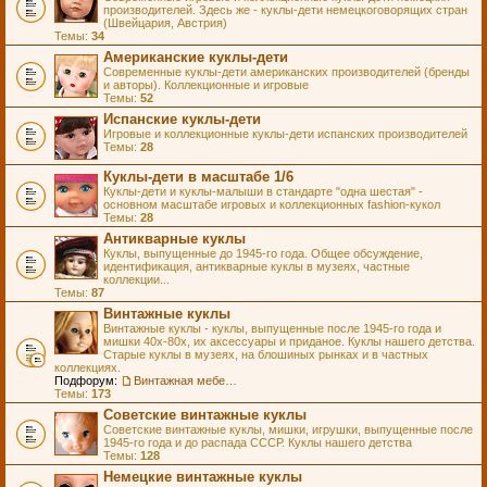
производителей. Здесь же - куклы-дети немецкоговорящих стран
(Швейцария, Австрия)
Темы:
34
Американские куклы-дети
Современные куклы-дети американских производителей (бренды
и авторы). Коллекционные и игровые
Темы:
52
Испанские куклы-дети
Игровые и коллекционные куклы-дети испанских производителей
Темы:
28
Куклы-дети в масштабе 1/6
Куклы-дети и куклы-малыши в стандарте "одна шестая" -
основном масштабе игровых и коллекционных fashion-кукол
Темы:
28
Антикварные куклы
Куклы, выпущенные до 1945-го года. Общее обсуждение,
идентификация, антикварные куклы в музеях, частные
коллекции...
Темы:
87
Винтажные куклы
Винтажные куклы - куклы, выпущенные после 1945-го года и
мишки 40х-80х, их аксессуары и приданое. Куклы нашего детства.
Старые куклы в музеях, на блошиных рынках и в частных
коллекциях.
Подфорум:
Винтажная мебель и аксессуары для кукол
Темы:
173
Советские винтажные куклы
Советские винтажные куклы, мишки, игрушки, выпущенные после
1945-го года и до распада СССР. Куклы нашего детства
Темы:
128
Немецкие винтажные куклы