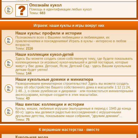
Опознаём кукол
Помощь в идентификации любых кукол
Темы:
683
Играем: наши куклы и игры вокруг них
Наши куклы: профили и истории
Познакомьте всех с Вашими любимцами и любимицами, их
приключениями и похождениями! Играть в куклы - интересно в любом
возрасте.
Темы:
2116
Наши коллекции кукол-детей
Здесь Вы можете создать свою собственную тему, где будете показывать
коллекционных (и игровых) кукол-малышей и детей постарше, которые
живут у Вас дома. Детская, Ясли, Детский Сад - здесь Вашим кукольным
деткам будет уютно!
Темы:
144
Наши кукольные домики и миниатюра
Разворачиваем миниатюрное строительство! Здесь вы можете создать
тему об обустройстве Вашего собственного дома в масштабе 1:12 (1:24,
1:48...), о своих румбоксах и диорамах - или похвастаться миниатюрными
аксессуарами, которые создаете в этих масштабах.
Темы:
43
Наш винтаж: коллекции и истории
Куклы, мишки, любимые игрушки (выпущенные в период с 1945 до конца
80-х): здесь мы делимся радостью воссоединения с игрушечными
друзьями детства, показываем наши собрания, "дружим домами"...
Темы:
75
К вершинам мастерства - вместе
Кукольная мода