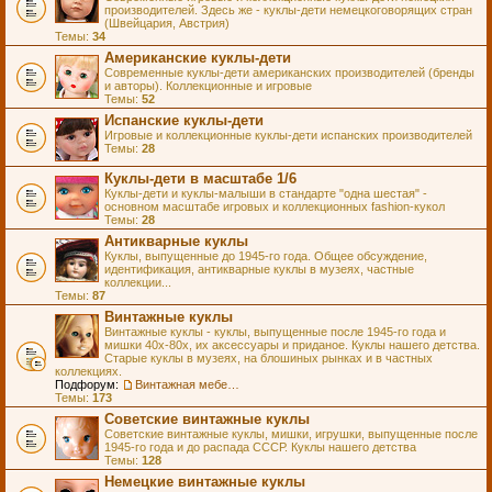
производителей. Здесь же - куклы-дети немецкоговорящих стран
(Швейцария, Австрия)
Темы:
34
Американские куклы-дети
Современные куклы-дети американских производителей (бренды
и авторы). Коллекционные и игровые
Темы:
52
Испанские куклы-дети
Игровые и коллекционные куклы-дети испанских производителей
Темы:
28
Куклы-дети в масштабе 1/6
Куклы-дети и куклы-малыши в стандарте "одна шестая" -
основном масштабе игровых и коллекционных fashion-кукол
Темы:
28
Антикварные куклы
Куклы, выпущенные до 1945-го года. Общее обсуждение,
идентификация, антикварные куклы в музеях, частные
коллекции...
Темы:
87
Винтажные куклы
Винтажные куклы - куклы, выпущенные после 1945-го года и
мишки 40х-80х, их аксессуары и приданое. Куклы нашего детства.
Старые куклы в музеях, на блошиных рынках и в частных
коллекциях.
Подфорум:
Винтажная мебель и аксессуары для кукол
Темы:
173
Советские винтажные куклы
Советские винтажные куклы, мишки, игрушки, выпущенные после
1945-го года и до распада СССР. Куклы нашего детства
Темы:
128
Немецкие винтажные куклы