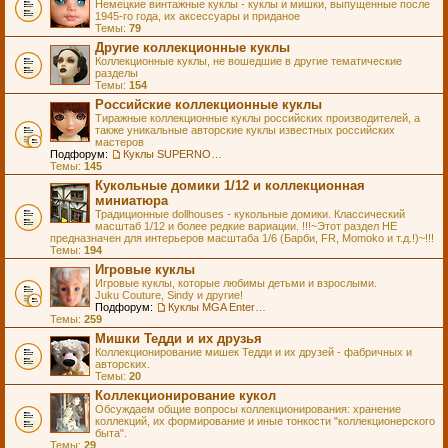
Немецкие винтажные куклы - куклы и мишки, выпущенные после
1945-го года, их аксессуары и приданое
Темы:
79
Другие коллекционные куклы
Коллекционные куклы, не вошедшие в другие тематические
разделы
Темы:
154
Российские коллекционные куклы
Тиражные коллекционные куклы российских производителей, а
также уникальные авторские куклы известных российских
мастеров
Подфорум:
Куклы SUPERNOVA DOLLS (exMOOQLA)
Темы:
145
Кукольные домики 1/12 и коллекционная
миниатюра
Традиционные dollhouses - кукольные домики. Классический
масштаб 1/12 и более редкие вариации. !!!~Этот раздел НЕ
предназначен для интерьеров масштаба 1/6 (Барби, FR, Momoko и т.д.!)~!!!
Темы:
194
Игровые куклы
Игровые куклы, которые любимы детьми и взрослыми.
Juku Couture, Sindy и другие!
Подфорум:
Куклы MGA Entertainment
Темы:
259
Мишки Тедди и их друзья
Коллекционирование мишек Тедди и их друзей - фабричных и
авторских.
Темы:
20
Коллекционирование кукол
Обсуждаем общие вопросы коллекционирования: хранение
коллекций, их формирование и иные тонкости "коллекционерского
быта".
Темы:
29