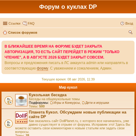
Форум о куклах DP
Ссылки
FAQ
Вход
Список форумов
ои
В БЛИЖАЙШЕЕ ВРЕМЯ НА ФОРУМЕ БУДЕТ ЗАКРЫТА
ск
АВТОРИЗАЦИЯ, ТО ЕСТЬ САЙТ ПЕРЕЙДЕТ В РЕЖИМ "ТОЛЬКО
ЧТЕНИЕ", А В АВГУСТЕ 2026 БУДЕТ ЗАКРЫТ СОВСЕМ.
Вопросы и предложения писать в ЛС аккаунта admin или направлять в
соответствующую
форму
. С уважением и сожалением, Админ.
Текущее время: 08 авг 2026, 11:39
Мир кукол
Кукольная беседка
Беседы на общекукольные темы
Подфорумы:
Игры и Конкурсы
,
Дети и игрушки
Темы:
500
Планета Кукол. Обсуждаем новые публикации на
сайте DP
Как оказалось сайт DollPlanet.ru, с которого все начиналось, уже
давно существует в отрыве от форума. Исправим это! Здесь Вы
можете оставить свои комментарии к новым статьям или задать свои
вопросы.
Темы:
28