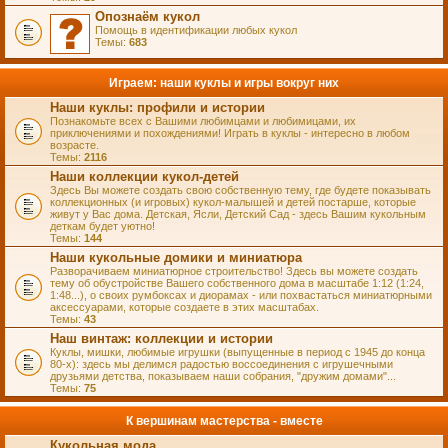
Опознаём кукол
Помощь в идентификации любых кукол
Темы:
683
Играем: наши куклы и игры вокруг них
Наши куклы: профили и истории
Познакомьте всех с Вашими любимцами и любимицами, их
приключениями и похождениями! Играть в куклы - интересно в любом
возрасте.
Темы:
2116
Наши коллекции кукол-детей
Здесь Вы можете создать свою собственную тему, где будете показывать
коллекционных (и игровых) кукол-малышей и детей постарше, которые
живут у Вас дома. Детская, Ясли, Детский Сад - здесь Вашим кукольным
деткам будет уютно!
Темы:
144
Наши кукольные домики и миниатюра
Разворачиваем миниатюрное строительство! Здесь вы можете создать
тему об обустройстве Вашего собственного дома в масштабе 1:12 (1:24,
1:48...), о своих румбоксах и диорамах - или похвастаться миниатюрными
аксессуарами, которые создаете в этих масштабах.
Темы:
43
Наш винтаж: коллекции и истории
Куклы, мишки, любимые игрушки (выпущенные в период с 1945 до конца
80-х): здесь мы делимся радостью воссоединения с игрушечными
друзьями детства, показываем наши собрания, "дружим домами"...
Темы:
75
К вершинам мастерства - вместе
Кукольная мода