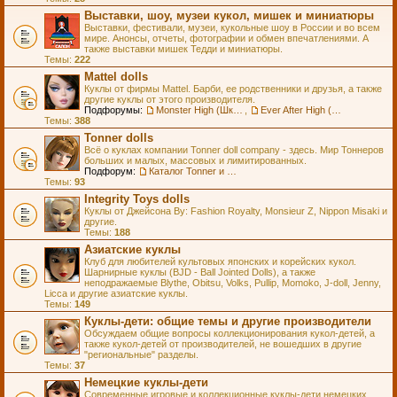
Выставки, шоу, музеи кукол, мишек и миниатюры
Выставки, фестивали, музеи, кукольные шоу в России и во всем
мире. Анонсы, отчеты, фотографии и обмен впечатлениями. А
также выставки мишек Тедди и миниатюры.
Темы:
222
Mattel dolls
Куклы от фирмы Mattel. Барби, ее родственники и друзья, а также
другие куклы от этого производителя.
Подфорумы:
Monster High (Школа Монстров)
,
Ever After High (Школа Долго и Счастливо)
Темы:
388
Tonner dolls
Всё о куклах компании Tonner doll company - здесь. Мир Тоннеров
больших и малых, массовых и лимитированных.
Подфорум:
Каталог Tonner и Wilde Imagination
Темы:
93
Integrity Toys dolls
Куклы от Джейсона Ву: Fashion Royalty, Monsieur Z, Nippon Misaki и
другие.
Темы:
188
Азиатские куклы
Клуб для любителей культовых японских и корейских кукол.
Шарнирные куклы (BJD - Ball Jointed Dolls), а также
неподражаемые Blythe, Obitsu, Volks, Pullip, Momoko, J-doll, Jenny,
Licca и другие азиатские куклы.
Темы:
149
Куклы-дети: общие темы и другие производители
Обсуждаем общие вопросы коллекционирования кукол-детей, а
также кукол-детей от производителей, не вошедших в другие
"региональные" разделы.
Темы:
37
Немецкие куклы-дети
Современные игровые и коллекционные куклы-дети немецких