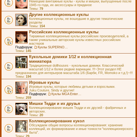
Немецкие винтажные куклы - куклы и мишки, выпущенные после
1945-го года, их аксессуары и приданое
Темы:
79
Другие коллекционные куклы
Коллекционные куклы, не вошедшие в другие тематические
разделы
Темы:
154
Российские коллекционные куклы
Тиражные коллекционные куклы российских производителей, а
также уникальные авторские куклы известных российских
мастеров
Подфорум:
Куклы SUPERNOVA DOLLS (exMOOQLA)
Темы:
145
Кукольные домики 1/12 и коллекционная
миниатюра
Традиционные dollhouses - кукольные домики. Классический
масштаб 1/12 и более редкие вариации. !!!~Этот раздел НЕ
предназначен для интерьеров масштаба 1/6 (Барби, FR, Momoko и т.д.!)~!!!
Темы:
194
Игровые куклы
Игровые куклы, которые любимы детьми и взрослыми.
Juku Couture, Sindy и другие!
Подфорум:
Куклы MGA Entertainment
Темы:
259
Мишки Тедди и их друзья
Коллекционирование мишек Тедди и их друзей - фабричных и
авторских.
Темы:
20
Коллекционирование кукол
Обсуждаем общие вопросы коллекционирования: хранение
коллекций, их формирование и иные тонкости "коллекционерского
быта".
Темы:
29