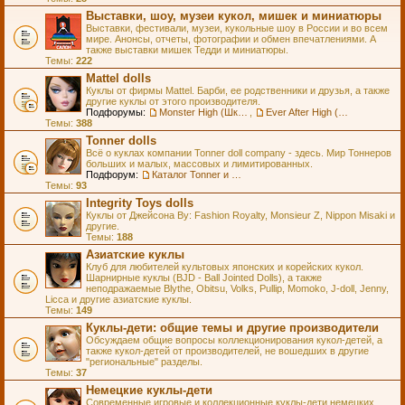
Выставки, шоу, музеи кукол, мишек и миниатюры
Выставки, фестивали, музеи, кукольные шоу в России и во всем
мире. Анонсы, отчеты, фотографии и обмен впечатлениями. А
также выставки мишек Тедди и миниатюры.
Темы:
222
Mattel dolls
Куклы от фирмы Mattel. Барби, ее родственники и друзья, а также
другие куклы от этого производителя.
Подфорумы:
Monster High (Школа Монстров)
,
Ever After High (Школа Долго и Счастливо)
Темы:
388
Tonner dolls
Всё о куклах компании Tonner doll company - здесь. Мир Тоннеров
больших и малых, массовых и лимитированных.
Подфорум:
Каталог Tonner и Wilde Imagination
Темы:
93
Integrity Toys dolls
Куклы от Джейсона Ву: Fashion Royalty, Monsieur Z, Nippon Misaki и
другие.
Темы:
188
Азиатские куклы
Клуб для любителей культовых японских и корейских кукол.
Шарнирные куклы (BJD - Ball Jointed Dolls), а также
неподражаемые Blythe, Obitsu, Volks, Pullip, Momoko, J-doll, Jenny,
Licca и другие азиатские куклы.
Темы:
149
Куклы-дети: общие темы и другие производители
Обсуждаем общие вопросы коллекционирования кукол-детей, а
также кукол-детей от производителей, не вошедших в другие
"региональные" разделы.
Темы:
37
Немецкие куклы-дети
Современные игровые и коллекционные куклы-дети немецких