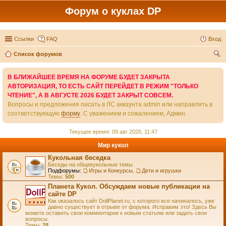
Форум о куклах DP
Ссылки
FAQ
Вход
Список форумов
ои
В БЛИЖАЙШЕЕ ВРЕМЯ НА ФОРУМЕ БУДЕТ ЗАКРЫТА
ск
АВТОРИЗАЦИЯ, ТО ЕСТЬ САЙТ ПЕРЕЙДЕТ В РЕЖИМ "ТОЛЬКО
ЧТЕНИЕ", А В АВГУСТЕ 2026 БУДЕТ ЗАКРЫТ СОВСЕМ.
Вопросы и предложения писать в ЛС аккаунта admin или направлять в
соответствующую
форму
. С уважением и сожалением, Админ.
Текущее время: 09 авг 2026, 11:47
Мир кукол
Кукольная беседка
Беседы на общекукольные темы
Подфорумы:
Игры и Конкурсы
,
Дети и игрушки
Темы:
500
Планета Кукол. Обсуждаем новые публикации на
сайте DP
Как оказалось сайт DollPlanet.ru, с которого все начиналось, уже
давно существует в отрыве от форума. Исправим это! Здесь Вы
можете оставить свои комментарии к новым статьям или задать свои
вопросы.
Темы:
28