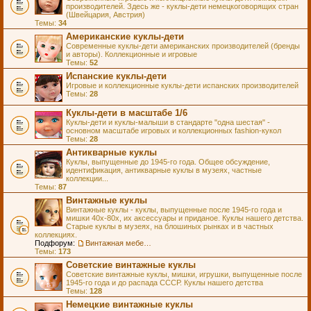
производителей. Здесь же - куклы-дети немецкоговорящих стран
(Швейцария, Австрия)
Темы:
34
Американские куклы-дети
Современные куклы-дети американских производителей (бренды
и авторы). Коллекционные и игровые
Темы:
52
Испанские куклы-дети
Игровые и коллекционные куклы-дети испанских производителей
Темы:
28
Куклы-дети в масштабе 1/6
Куклы-дети и куклы-малыши в стандарте "одна шестая" -
основном масштабе игровых и коллекционных fashion-кукол
Темы:
28
Антикварные куклы
Куклы, выпущенные до 1945-го года. Общее обсуждение,
идентификация, антикварные куклы в музеях, частные
коллекции...
Темы:
87
Винтажные куклы
Винтажные куклы - куклы, выпущенные после 1945-го года и
мишки 40х-80х, их аксессуары и приданое. Куклы нашего детства.
Старые куклы в музеях, на блошиных рынках и в частных
коллекциях.
Подфорум:
Винтажная мебель и аксессуары для кукол
Темы:
173
Советские винтажные куклы
Советские винтажные куклы, мишки, игрушки, выпущенные после
1945-го года и до распада СССР. Куклы нашего детства
Темы:
128
Немецкие винтажные куклы