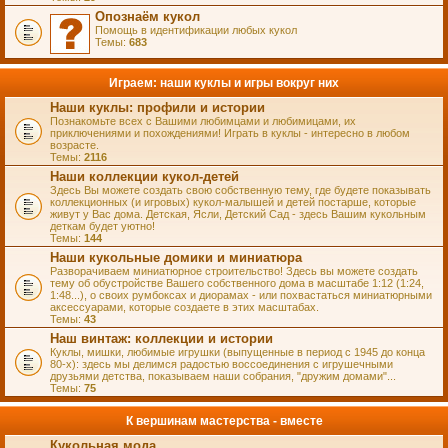
Опознаём кукол
Помощь в идентификации любых кукол
Темы:
683
Играем: наши куклы и игры вокруг них
Наши куклы: профили и истории
Познакомьте всех с Вашими любимцами и любимицами, их
приключениями и похождениями! Играть в куклы - интересно в любом
возрасте.
Темы:
2116
Наши коллекции кукол-детей
Здесь Вы можете создать свою собственную тему, где будете показывать
коллекционных (и игровых) кукол-малышей и детей постарше, которые
живут у Вас дома. Детская, Ясли, Детский Сад - здесь Вашим кукольным
деткам будет уютно!
Темы:
144
Наши кукольные домики и миниатюра
Разворачиваем миниатюрное строительство! Здесь вы можете создать
тему об обустройстве Вашего собственного дома в масштабе 1:12 (1:24,
1:48...), о своих румбоксах и диорамах - или похвастаться миниатюрными
аксессуарами, которые создаете в этих масштабах.
Темы:
43
Наш винтаж: коллекции и истории
Куклы, мишки, любимые игрушки (выпущенные в период с 1945 до конца
80-х): здесь мы делимся радостью воссоединения с игрушечными
друзьями детства, показываем наши собрания, "дружим домами"...
Темы:
75
К вершинам мастерства - вместе
Кукольная мода