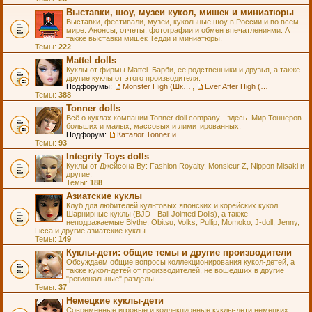
Выставки, шоу, музеи кукол, мишек и миниатюры
Выставки, фестивали, музеи, кукольные шоу в России и во всем
мире. Анонсы, отчеты, фотографии и обмен впечатлениями. А
также выставки мишек Тедди и миниатюры.
Темы:
222
Mattel dolls
Куклы от фирмы Mattel. Барби, ее родственники и друзья, а также
другие куклы от этого производителя.
Подфорумы:
Monster High (Школа Монстров)
,
Ever After High (Школа Долго и Счастливо)
Темы:
388
Tonner dolls
Всё о куклах компании Tonner doll company - здесь. Мир Тоннеров
больших и малых, массовых и лимитированных.
Подфорум:
Каталог Tonner и Wilde Imagination
Темы:
93
Integrity Toys dolls
Куклы от Джейсона Ву: Fashion Royalty, Monsieur Z, Nippon Misaki и
другие.
Темы:
188
Азиатские куклы
Клуб для любителей культовых японских и корейских кукол.
Шарнирные куклы (BJD - Ball Jointed Dolls), а также
неподражаемые Blythe, Obitsu, Volks, Pullip, Momoko, J-doll, Jenny,
Licca и другие азиатские куклы.
Темы:
149
Куклы-дети: общие темы и другие производители
Обсуждаем общие вопросы коллекционирования кукол-детей, а
также кукол-детей от производителей, не вошедших в другие
"региональные" разделы.
Темы:
37
Немецкие куклы-дети
Современные игровые и коллекционные куклы-дети немецких