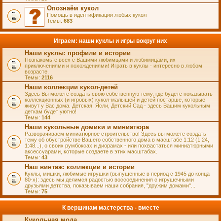
Опознаём кукол
Помощь в идентификации любых кукол
Темы:
683
Играем: наши куклы и игры вокруг них
Наши куклы: профили и истории
Познакомьте всех с Вашими любимцами и любимицами, их
приключениями и похождениями! Играть в куклы - интересно в любом
возрасте.
Темы:
2116
Наши коллекции кукол-детей
Здесь Вы можете создать свою собственную тему, где будете показывать
коллекционных (и игровых) кукол-малышей и детей постарше, которые
живут у Вас дома. Детская, Ясли, Детский Сад - здесь Вашим кукольным
деткам будет уютно!
Темы:
144
Наши кукольные домики и миниатюра
Разворачиваем миниатюрное строительство! Здесь вы можете создать
тему об обустройстве Вашего собственного дома в масштабе 1:12 (1:24,
1:48...), о своих румбоксах и диорамах - или похвастаться миниатюрными
аксессуарами, которые создаете в этих масштабах.
Темы:
43
Наш винтаж: коллекции и истории
Куклы, мишки, любимые игрушки (выпущенные в период с 1945 до конца
80-х): здесь мы делимся радостью воссоединения с игрушечными
друзьями детства, показываем наши собрания, "дружим домами"...
Темы:
75
К вершинам мастерства - вместе
Кукольная мода