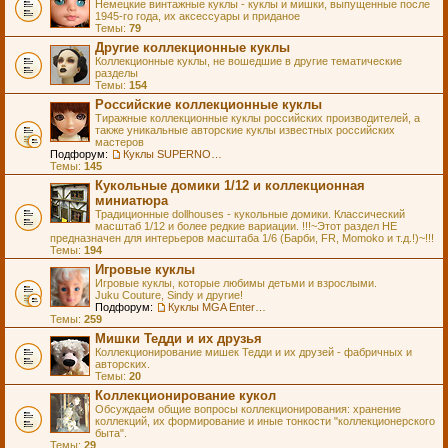
Немецкие винтажные куклы - куклы и мишки, выпущенные после
1945-го года, их аксессуары и приданое
Темы:
79
Другие коллекционные куклы
Коллекционные куклы, не вошедшие в другие тематические
разделы
Темы:
154
Российские коллекционные куклы
Тиражные коллекционные куклы российских производителей, а
также уникальные авторские куклы известных российских
мастеров
Подфорум:
Куклы SUPERNOVA DOLLS (exMOOQLA)
Темы:
145
Кукольные домики 1/12 и коллекционная
миниатюра
Традиционные dollhouses - кукольные домики. Классический
масштаб 1/12 и более редкие вариации. !!!~Этот раздел НЕ
предназначен для интерьеров масштаба 1/6 (Барби, FR, Momoko и т.д.!)~!!!
Темы:
194
Игровые куклы
Игровые куклы, которые любимы детьми и взрослыми.
Juku Couture, Sindy и другие!
Подфорум:
Куклы MGA Entertainment
Темы:
259
Мишки Тедди и их друзья
Коллекционирование мишек Тедди и их друзей - фабричных и
авторских.
Темы:
20
Коллекционирование кукол
Обсуждаем общие вопросы коллекционирования: хранение
коллекций, их формирование и иные тонкости "коллекционерского
быта".
Темы:
29