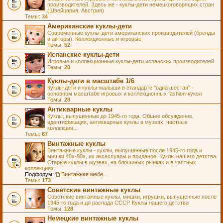
производителей. Здесь же - куклы-дети немецкоговорящих стран
(Швейцария, Австрия)
Темы:
34
Американские куклы-дети
Современные куклы-дети американских производителей (бренды
и авторы). Коллекционные и игровые
Темы:
52
Испанские куклы-дети
Игровые и коллекционные куклы-дети испанских производителей
Темы:
28
Куклы-дети в масштабе 1/6
Куклы-дети и куклы-малыши в стандарте "одна шестая" -
основном масштабе игровых и коллекционных fashion-кукол
Темы:
28
Антикварные куклы
Куклы, выпущенные до 1945-го года. Общее обсуждение,
идентификация, антикварные куклы в музеях, частные
коллекции...
Темы:
87
Винтажные куклы
Винтажные куклы - куклы, выпущенные после 1945-го года и
мишки 40х-80х, их аксессуары и приданое. Куклы нашего детства.
Старые куклы в музеях, на блошиных рынках и в частных
коллекциях.
Подфорум:
Винтажная мебель и аксессуары для кукол
Темы:
173
Советские винтажные куклы
Советские винтажные куклы, мишки, игрушки, выпущенные после
1945-го года и до распада СССР. Куклы нашего детства
Темы:
128
Немецкие винтажные куклы