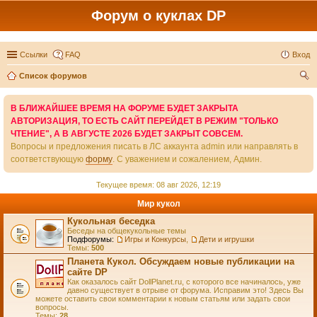
Форум о куклах DP
Ссылки
FAQ
Вход
Список форумов
ои
В БЛИЖАЙШЕЕ ВРЕМЯ НА ФОРУМЕ БУДЕТ ЗАКРЫТА
ск
АВТОРИЗАЦИЯ, ТО ЕСТЬ САЙТ ПЕРЕЙДЕТ В РЕЖИМ "ТОЛЬКО
ЧТЕНИЕ", А В АВГУСТЕ 2026 БУДЕТ ЗАКРЫТ СОВСЕМ.
Вопросы и предложения писать в ЛС аккаунта admin или направлять в
соответствующую
форму
. С уважением и сожалением, Админ.
Текущее время: 08 авг 2026, 12:19
Мир кукол
Кукольная беседка
Беседы на общекукольные темы
Подфорумы:
Игры и Конкурсы
,
Дети и игрушки
Темы:
500
Планета Кукол. Обсуждаем новые публикации на
сайте DP
Как оказалось сайт DollPlanet.ru, с которого все начиналось, уже
давно существует в отрыве от форума. Исправим это! Здесь Вы
можете оставить свои комментарии к новым статьям или задать свои
вопросы.
Темы:
28