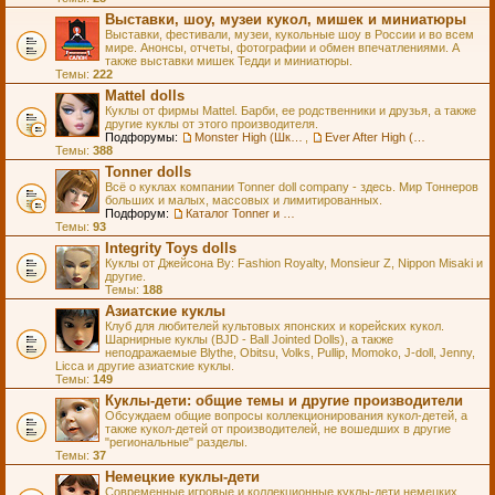
Выставки, шоу, музеи кукол, мишек и миниатюры
Выставки, фестивали, музеи, кукольные шоу в России и во всем
мире. Анонсы, отчеты, фотографии и обмен впечатлениями. А
также выставки мишек Тедди и миниатюры.
Темы:
222
Mattel dolls
Куклы от фирмы Mattel. Барби, ее родственники и друзья, а также
другие куклы от этого производителя.
Подфорумы:
Monster High (Школа Монстров)
,
Ever After High (Школа Долго и Счастливо)
Темы:
388
Tonner dolls
Всё о куклах компании Tonner doll company - здесь. Мир Тоннеров
больших и малых, массовых и лимитированных.
Подфорум:
Каталог Tonner и Wilde Imagination
Темы:
93
Integrity Toys dolls
Куклы от Джейсона Ву: Fashion Royalty, Monsieur Z, Nippon Misaki и
другие.
Темы:
188
Азиатские куклы
Клуб для любителей культовых японских и корейских кукол.
Шарнирные куклы (BJD - Ball Jointed Dolls), а также
неподражаемые Blythe, Obitsu, Volks, Pullip, Momoko, J-doll, Jenny,
Licca и другие азиатские куклы.
Темы:
149
Куклы-дети: общие темы и другие производители
Обсуждаем общие вопросы коллекционирования кукол-детей, а
также кукол-детей от производителей, не вошедших в другие
"региональные" разделы.
Темы:
37
Немецкие куклы-дети
Современные игровые и коллекционные куклы-дети немецких