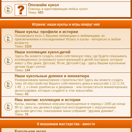
Опознаём кукол
Помощь в идентификации любых кукол
Темы:
683
Играем: наши куклы и игры вокруг них
Наши куклы: профили и истории
Познакомьте всех с Вашими любимцами и любимицами, их
приключениями и похождениями! Играть в куклы - интересно в любом
возрасте.
Темы:
2116
Наши коллекции кукол-детей
Здесь Вы можете создать свою собственную тему, где будете показывать
коллекционных (и игровых) кукол-малышей и детей постарше, которые
живут у Вас дома. Детская, Ясли, Детский Сад - здесь Вашим кукольным
деткам будет уютно!
Темы:
144
Наши кукольные домики и миниатюра
Разворачиваем миниатюрное строительство! Здесь вы можете создать
тему об обустройстве Вашего собственного дома в масштабе 1:12 (1:24,
1:48...), о своих румбоксах и диорамах - или похвастаться миниатюрными
аксессуарами, которые создаете в этих масштабах.
Темы:
43
Наш винтаж: коллекции и истории
Куклы, мишки, любимые игрушки (выпущенные в период с 1945 до конца
80-х): здесь мы делимся радостью воссоединения с игрушечными
друзьями детства, показываем наши собрания, "дружим домами"...
Темы:
75
К вершинам мастерства - вместе
Кукольная мода