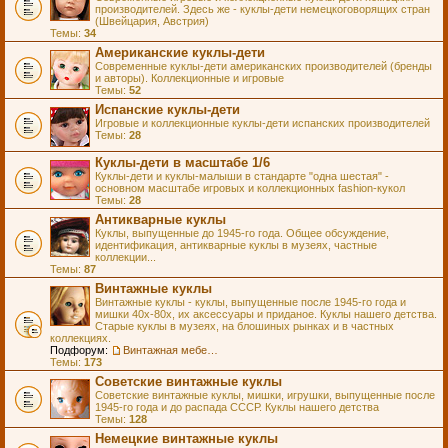
производителей. Здесь же - куклы-дети немецкоговорящих стран
(Швейцария, Австрия)
Темы:
34
Американские куклы-дети
Современные куклы-дети американских производителей (бренды
и авторы). Коллекционные и игровые
Темы:
52
Испанские куклы-дети
Игровые и коллекционные куклы-дети испанских производителей
Темы:
28
Куклы-дети в масштабе 1/6
Куклы-дети и куклы-малыши в стандарте "одна шестая" -
основном масштабе игровых и коллекционных fashion-кукол
Темы:
28
Антикварные куклы
Куклы, выпущенные до 1945-го года. Общее обсуждение,
идентификация, антикварные куклы в музеях, частные
коллекции...
Темы:
87
Винтажные куклы
Винтажные куклы - куклы, выпущенные после 1945-го года и
мишки 40х-80х, их аксессуары и приданое. Куклы нашего детства.
Старые куклы в музеях, на блошиных рынках и в частных
коллекциях.
Подфорум:
Винтажная мебель и аксессуары для кукол
Темы:
173
Советские винтажные куклы
Советские винтажные куклы, мишки, игрушки, выпущенные после
1945-го года и до распада СССР. Куклы нашего детства
Темы:
128
Немецкие винтажные куклы