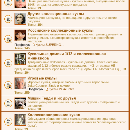
Немецкие винтажные куклы - куклы и мишки, выпущенные после
1945-го года, их аксессуары и приданое
Темы:
79
Другие коллекционные куклы
Коллекционные куклы, не вошедшие в другие тематические
разделы
Темы:
154
Российские коллекционные куклы
Тиражные коллекционные куклы российских производителей, а
также уникальные авторские куклы известных российских
мастеров
Подфорум:
Куклы SUPERNOVA DOLLS (exMOOQLA)
Темы:
145
Кукольные домики 1/12 и коллекционная
миниатюра
Традиционные dollhouses - кукольные домики. Классический
масштаб 1/12 и более редкие вариации. !!!~Этот раздел НЕ
предназначен для интерьеров масштаба 1/6 (Барби, FR, Momoko и т.д.!)~!!!
Темы:
194
Игровые куклы
Игровые куклы, которые любимы детьми и взрослыми.
Juku Couture, Sindy и другие!
Подфорум:
Куклы MGA Entertainment
Темы:
259
Мишки Тедди и их друзья
Коллекционирование мишек Тедди и их друзей - фабричных и
авторских.
Темы:
20
Коллекционирование кукол
Обсуждаем общие вопросы коллекционирования: хранение
коллекций, их формирование и иные тонкости "коллекционерского
быта".
Темы:
29