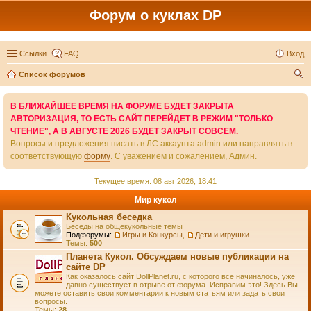
Форум о куклах DP
Ссылки
FAQ
Вход
Список форумов
ои
В БЛИЖАЙШЕЕ ВРЕМЯ НА ФОРУМЕ БУДЕТ ЗАКРЫТА
ск
АВТОРИЗАЦИЯ, ТО ЕСТЬ САЙТ ПЕРЕЙДЕТ В РЕЖИМ "ТОЛЬКО
ЧТЕНИЕ", А В АВГУСТЕ 2026 БУДЕТ ЗАКРЫТ СОВСЕМ.
Вопросы и предложения писать в ЛС аккаунта admin или направлять в
соответствующую
форму
. С уважением и сожалением, Админ.
Текущее время: 08 авг 2026, 18:41
Мир кукол
Кукольная беседка
Беседы на общекукольные темы
Подфорумы:
Игры и Конкурсы
,
Дети и игрушки
Темы:
500
Планета Кукол. Обсуждаем новые публикации на
сайте DP
Как оказалось сайт DollPlanet.ru, с которого все начиналось, уже
давно существует в отрыве от форума. Исправим это! Здесь Вы
можете оставить свои комментарии к новым статьям или задать свои
вопросы.
Темы:
28