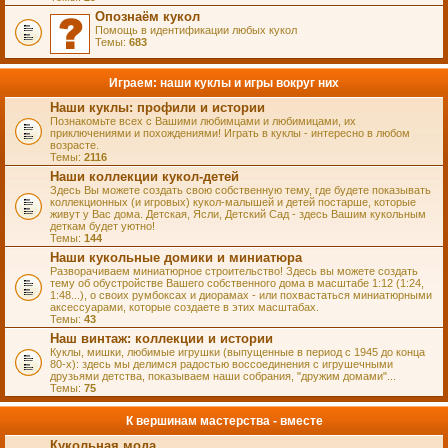
Опознаём кукол
Помощь в идентификации любых кукол
Темы:
683
Играем: наши куклы и игры вокруг них
Наши куклы: профили и истории
Познакомьте всех с Вашими любимцами и любимицами, их
приключениями и похождениями! Играть в куклы - интересно в любом
возрасте.
Темы:
2116
Наши коллекции кукол-детей
Здесь Вы можете создать свою собственную тему, где будете показывать
коллекционных (и игровых) кукол-малышей и детей постарше, которые
живут у Вас дома. Детская, Ясли, Детский Сад - здесь Вашим кукольным
деткам будет уютно!
Темы:
144
Наши кукольные домики и миниатюра
Разворачиваем миниатюрное строительство! Здесь вы можете создать
тему об обустройстве Вашего собственного дома в масштабе 1:12 (1:24,
1:48...), о своих румбоксах и диорамах - или похвастаться миниатюрными
аксессуарами, которые создаете в этих масштабах.
Темы:
43
Наш винтаж: коллекции и истории
Куклы, мишки, любимые игрушки (выпущенные в период с 1945 до конца
80-х): здесь мы делимся радостью воссоединения с игрушечными
друзьями детства, показываем наши собрания, "дружим домами"...
Темы:
75
К вершинам мастерства - вместе
Кукольная мода