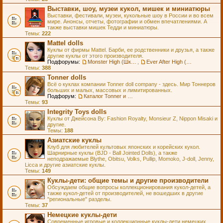
Выставки, шоу, музеи кукол, мишек и миниатюры
Выставки, фестивали, музеи, кукольные шоу в России и во всем
мире. Анонсы, отчеты, фотографии и обмен впечатлениями. А
также выставки мишек Тедди и миниатюры.
Темы:
222
Mattel dolls
Куклы от фирмы Mattel. Барби, ее родственники и друзья, а также
другие куклы от этого производителя.
Подфорумы:
Monster High (Школа Монстров)
,
Ever After High (Школа Долго и Счастливо)
Темы:
388
Tonner dolls
Всё о куклах компании Tonner doll company - здесь. Мир Тоннеров
больших и малых, массовых и лимитированных.
Подфорум:
Каталог Tonner и Wilde Imagination
Темы:
93
Integrity Toys dolls
Куклы от Джейсона Ву: Fashion Royalty, Monsieur Z, Nippon Misaki и
другие.
Темы:
188
Азиатские куклы
Клуб для любителей культовых японских и корейских кукол.
Шарнирные куклы (BJD - Ball Jointed Dolls), а также
неподражаемые Blythe, Obitsu, Volks, Pullip, Momoko, J-doll, Jenny,
Licca и другие азиатские куклы.
Темы:
149
Куклы-дети: общие темы и другие производители
Обсуждаем общие вопросы коллекционирования кукол-детей, а
также кукол-детей от производителей, не вошедших в другие
"региональные" разделы.
Темы:
37
Немецкие куклы-дети
Современные игровые и коллекционные куклы-дети немецких