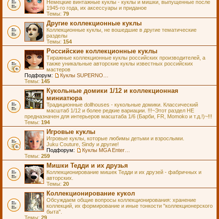
Немецкие винтажные куклы - куклы и мишки, выпущенные после
1945-го года, их аксессуары и приданое
Темы:
79
Другие коллекционные куклы
Коллекционные куклы, не вошедшие в другие тематические
разделы
Темы:
154
Российские коллекционные куклы
Тиражные коллекционные куклы российских производителей, а
также уникальные авторские куклы известных российских
мастеров
Подфорум:
Куклы SUPERNOVA DOLLS (exMOOQLA)
Темы:
145
Кукольные домики 1/12 и коллекционная
миниатюра
Традиционные dollhouses - кукольные домики. Классический
масштаб 1/12 и более редкие вариации. !!!~Этот раздел НЕ
предназначен для интерьеров масштаба 1/6 (Барби, FR, Momoko и т.д.!)~!!!
Темы:
194
Игровые куклы
Игровые куклы, которые любимы детьми и взрослыми.
Juku Couture, Sindy и другие!
Подфорум:
Куклы MGA Entertainment
Темы:
259
Мишки Тедди и их друзья
Коллекционирование мишек Тедди и их друзей - фабричных и
авторских.
Темы:
20
Коллекционирование кукол
Обсуждаем общие вопросы коллекционирования: хранение
коллекций, их формирование и иные тонкости "коллекционерского
быта".
Темы:
29