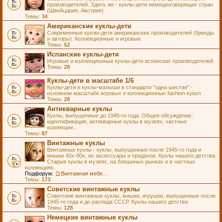
производителей. Здесь же - куклы-дети немецкоговорящих стран
(Швейцария, Австрия)
Темы:
34
Американские куклы-дети
Современные куклы-дети американских производителей (бренды
и авторы). Коллекционные и игровые
Темы:
52
Испанские куклы-дети
Игровые и коллекционные куклы-дети испанских производителей
Темы:
28
Куклы-дети в масштабе 1/6
Куклы-дети и куклы-малыши в стандарте "одна шестая" -
основном масштабе игровых и коллекционных fashion-кукол
Темы:
28
Антикварные куклы
Куклы, выпущенные до 1945-го года. Общее обсуждение,
идентификация, антикварные куклы в музеях, частные
коллекции...
Темы:
87
Винтажные куклы
Винтажные куклы - куклы, выпущенные после 1945-го года и
мишки 40х-80х, их аксессуары и приданое. Куклы нашего детства.
Старые куклы в музеях, на блошиных рынках и в частных
коллекциях.
Подфорум:
Винтажная мебель и аксессуары для кукол
Темы:
173
Советские винтажные куклы
Советские винтажные куклы, мишки, игрушки, выпущенные после
1945-го года и до распада СССР. Куклы нашего детства
Темы:
128
Немецкие винтажные куклы