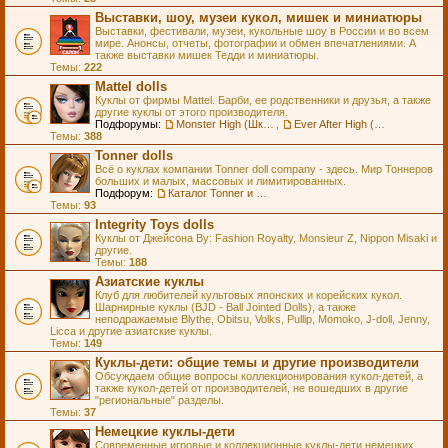
Выставки, шоу, музеи кукол, мишек и миниатюры
Выставки, фестивали, музеи, кукольные шоу в России и во всем
мире. Анонсы, отчеты, фотографии и обмен впечатлениями. А
также выставки мишек Тедди и миниатюры.
Темы:
222
Mattel dolls
Куклы от фирмы Mattel. Барби, ее родственники и друзья, а также
другие куклы от этого производителя.
Подфорумы:
Monster High (Школа Монстров)
,
Ever After High (Школа Долго и Счастливо)
Темы:
388
Tonner dolls
Всё о куклах компании Tonner doll company - здесь. Мир Тоннеров
больших и малых, массовых и лимитированных.
Подфорум:
Каталог Tonner и Wilde Imagination
Темы:
93
Integrity Toys dolls
Куклы от Джейсона Ву: Fashion Royalty, Monsieur Z, Nippon Misaki и
другие.
Темы:
188
Азиатские куклы
Клуб для любителей культовых японских и корейских кукол.
Шарнирные куклы (BJD - Ball Jointed Dolls), а также
неподражаемые Blythe, Obitsu, Volks, Pullip, Momoko, J-doll, Jenny,
Licca и другие азиатские куклы.
Темы:
149
Куклы-дети: общие темы и другие производители
Обсуждаем общие вопросы коллекционирования кукол-детей, а
также кукол-детей от производителей, не вошедших в другие
"региональные" разделы.
Темы:
37
Немецкие куклы-дети
Современные игровые и коллекционные куклы-дети немецких