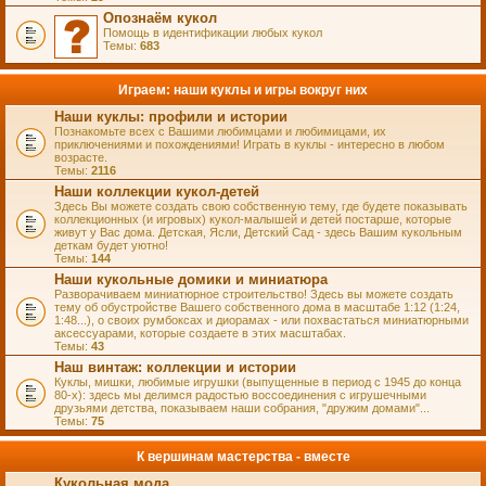
Опознаём кукол
Помощь в идентификации любых кукол
Темы:
683
Играем: наши куклы и игры вокруг них
Наши куклы: профили и истории
Познакомьте всех с Вашими любимцами и любимицами, их
приключениями и похождениями! Играть в куклы - интересно в любом
возрасте.
Темы:
2116
Наши коллекции кукол-детей
Здесь Вы можете создать свою собственную тему, где будете показывать
коллекционных (и игровых) кукол-малышей и детей постарше, которые
живут у Вас дома. Детская, Ясли, Детский Сад - здесь Вашим кукольным
деткам будет уютно!
Темы:
144
Наши кукольные домики и миниатюра
Разворачиваем миниатюрное строительство! Здесь вы можете создать
тему об обустройстве Вашего собственного дома в масштабе 1:12 (1:24,
1:48...), о своих румбоксах и диорамах - или похвастаться миниатюрными
аксессуарами, которые создаете в этих масштабах.
Темы:
43
Наш винтаж: коллекции и истории
Куклы, мишки, любимые игрушки (выпущенные в период с 1945 до конца
80-х): здесь мы делимся радостью воссоединения с игрушечными
друзьями детства, показываем наши собрания, "дружим домами"...
Темы:
75
К вершинам мастерства - вместе
Кукольная мода