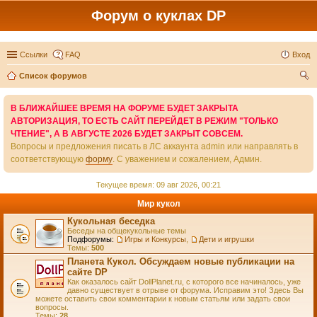
Форум о куклах DP
Ссылки
FAQ
Вход
Список форумов
ои
В БЛИЖАЙШЕЕ ВРЕМЯ НА ФОРУМЕ БУДЕТ ЗАКРЫТА
ск
АВТОРИЗАЦИЯ, ТО ЕСТЬ САЙТ ПЕРЕЙДЕТ В РЕЖИМ "ТОЛЬКО
ЧТЕНИЕ", А В АВГУСТЕ 2026 БУДЕТ ЗАКРЫТ СОВСЕМ.
Вопросы и предложения писать в ЛС аккаунта admin или направлять в
соответствующую
форму
. С уважением и сожалением, Админ.
Текущее время: 09 авг 2026, 00:21
Мир кукол
Кукольная беседка
Беседы на общекукольные темы
Подфорумы:
Игры и Конкурсы
,
Дети и игрушки
Темы:
500
Планета Кукол. Обсуждаем новые публикации на
сайте DP
Как оказалось сайт DollPlanet.ru, с которого все начиналось, уже
давно существует в отрыве от форума. Исправим это! Здесь Вы
можете оставить свои комментарии к новым статьям или задать свои
вопросы.
Темы:
28