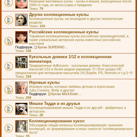
Немецкие винтажные куклы - куклы и мишки, выпущенные после
1945-го года, их аксессуары и приданое
Темы:
79
Другие коллекционные куклы
Коллекционные куклы, не вошедшие в другие тематические
разделы
Темы:
154
Российские коллекционные куклы
Тиражные коллекционные куклы российских производителей, а
также уникальные авторские куклы известных российских
мастеров
Подфорум:
Куклы SUPERNOVA DOLLS (exMOOQLA)
Темы:
145
Кукольные домики 1/12 и коллекционная
миниатюра
Традиционные dollhouses - кукольные домики. Классический
масштаб 1/12 и более редкие вариации. !!!~Этот раздел НЕ
предназначен для интерьеров масштаба 1/6 (Барби, FR, Momoko и т.д.!)~!!!
Темы:
194
Игровые куклы
Игровые куклы, которые любимы детьми и взрослыми.
Juku Couture, Sindy и другие!
Подфорум:
Куклы MGA Entertainment
Темы:
259
Мишки Тедди и их друзья
Коллекционирование мишек Тедди и их друзей - фабричных и
авторских.
Темы:
20
Коллекционирование кукол
Обсуждаем общие вопросы коллекционирования: хранение
коллекций, их формирование и иные тонкости "коллекционерского
быта".
Темы:
29