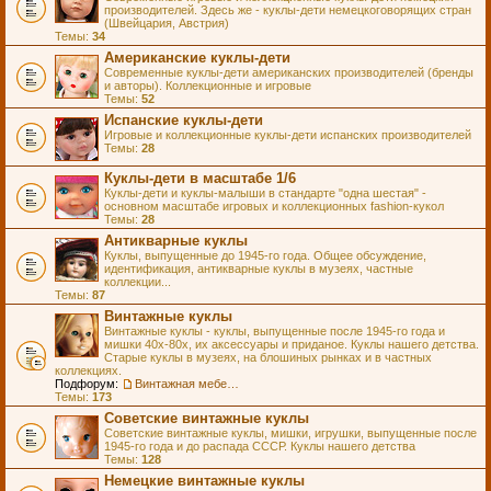
производителей. Здесь же - куклы-дети немецкоговорящих стран
(Швейцария, Австрия)
Темы:
34
Американские куклы-дети
Современные куклы-дети американских производителей (бренды
и авторы). Коллекционные и игровые
Темы:
52
Испанские куклы-дети
Игровые и коллекционные куклы-дети испанских производителей
Темы:
28
Куклы-дети в масштабе 1/6
Куклы-дети и куклы-малыши в стандарте "одна шестая" -
основном масштабе игровых и коллекционных fashion-кукол
Темы:
28
Антикварные куклы
Куклы, выпущенные до 1945-го года. Общее обсуждение,
идентификация, антикварные куклы в музеях, частные
коллекции...
Темы:
87
Винтажные куклы
Винтажные куклы - куклы, выпущенные после 1945-го года и
мишки 40х-80х, их аксессуары и приданое. Куклы нашего детства.
Старые куклы в музеях, на блошиных рынках и в частных
коллекциях.
Подфорум:
Винтажная мебель и аксессуары для кукол
Темы:
173
Советские винтажные куклы
Советские винтажные куклы, мишки, игрушки, выпущенные после
1945-го года и до распада СССР. Куклы нашего детства
Темы:
128
Немецкие винтажные куклы