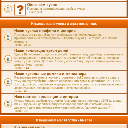
Опознаём кукол
Помощь в идентификации любых кукол
Темы:
683
Играем: наши куклы и игры вокруг них
Наши куклы: профили и истории
Познакомьте всех с Вашими любимцами и любимицами, их
приключениями и похождениями! Играть в куклы - интересно в любом
возрасте.
Темы:
2116
Наши коллекции кукол-детей
Здесь Вы можете создать свою собственную тему, где будете показывать
коллекционных (и игровых) кукол-малышей и детей постарше, которые
живут у Вас дома. Детская, Ясли, Детский Сад - здесь Вашим кукольным
деткам будет уютно!
Темы:
144
Наши кукольные домики и миниатюра
Разворачиваем миниатюрное строительство! Здесь вы можете создать
тему об обустройстве Вашего собственного дома в масштабе 1:12 (1:24,
1:48...), о своих румбоксах и диорамах - или похвастаться миниатюрными
аксессуарами, которые создаете в этих масштабах.
Темы:
43
Наш винтаж: коллекции и истории
Куклы, мишки, любимые игрушки (выпущенные в период с 1945 до конца
80-х): здесь мы делимся радостью воссоединения с игрушечными
друзьями детства, показываем наши собрания, "дружим домами"...
Темы:
75
К вершинам мастерства - вместе
Кукольная мода