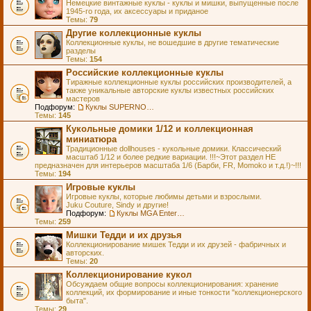
Немецкие винтажные куклы - куклы и мишки, выпущенные после
1945-го года, их аксессуары и приданое
Темы:
79
Другие коллекционные куклы
Коллекционные куклы, не вошедшие в другие тематические
разделы
Темы:
154
Российские коллекционные куклы
Тиражные коллекционные куклы российских производителей, а
также уникальные авторские куклы известных российских
мастеров
Подфорум:
Куклы SUPERNOVA DOLLS (exMOOQLA)
Темы:
145
Кукольные домики 1/12 и коллекционная
миниатюра
Традиционные dollhouses - кукольные домики. Классический
масштаб 1/12 и более редкие вариации. !!!~Этот раздел НЕ
предназначен для интерьеров масштаба 1/6 (Барби, FR, Momoko и т.д.!)~!!!
Темы:
194
Игровые куклы
Игровые куклы, которые любимы детьми и взрослыми.
Juku Couture, Sindy и другие!
Подфорум:
Куклы MGA Entertainment
Темы:
259
Мишки Тедди и их друзья
Коллекционирование мишек Тедди и их друзей - фабричных и
авторских.
Темы:
20
Коллекционирование кукол
Обсуждаем общие вопросы коллекционирования: хранение
коллекций, их формирование и иные тонкости "коллекционерского
быта".
Темы:
29