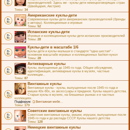
производителей. Здесь же - куклы-дети немецкоговорящих стран
(Швейцария, Австрия)
Темы:
34
Американские куклы-дети
Современные куклы-дети американских производителей (бренды
и авторы). Коллекционные и игровые
Темы:
52
Испанские куклы-дети
Игровые и коллекционные куклы-дети испанских производителей
Темы:
28
Куклы-дети в масштабе 1/6
Куклы-дети и куклы-малыши в стандарте "одна шестая" -
основном масштабе игровых и коллекционных fashion-кукол
Темы:
28
Антикварные куклы
Куклы, выпущенные до 1945-го года. Общее обсуждение,
идентификация, антикварные куклы в музеях, частные
коллекции...
Темы:
87
Винтажные куклы
Винтажные куклы - куклы, выпущенные после 1945-го года и
мишки 40х-80х, их аксессуары и приданое. Куклы нашего детства.
Старые куклы в музеях, на блошиных рынках и в частных
коллекциях.
Подфорум:
Винтажная мебель и аксессуары для кукол
Темы:
173
Советские винтажные куклы
Советские винтажные куклы, мишки, игрушки, выпущенные после
1945-го года и до распада СССР. Куклы нашего детства
Темы:
128
Немецкие винтажные куклы