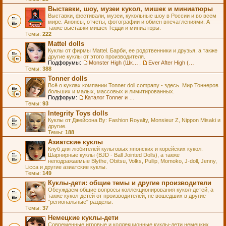
Выставки, шоу, музеи кукол, мишек и миниатюры
Выставки, фестивали, музеи, кукольные шоу в России и во всем
мире. Анонсы, отчеты, фотографии и обмен впечатлениями. А
также выставки мишек Тедди и миниатюры.
Темы:
222
Mattel dolls
Куклы от фирмы Mattel. Барби, ее родственники и друзья, а также
другие куклы от этого производителя.
Подфорумы:
Monster High (Школа Монстров)
,
Ever After High (Школа Долго и Счастливо)
Темы:
388
Tonner dolls
Всё о куклах компании Tonner doll company - здесь. Мир Тоннеров
больших и малых, массовых и лимитированных.
Подфорум:
Каталог Tonner и Wilde Imagination
Темы:
93
Integrity Toys dolls
Куклы от Джейсона Ву: Fashion Royalty, Monsieur Z, Nippon Misaki и
другие.
Темы:
188
Азиатские куклы
Клуб для любителей культовых японских и корейских кукол.
Шарнирные куклы (BJD - Ball Jointed Dolls), а также
неподражаемые Blythe, Obitsu, Volks, Pullip, Momoko, J-doll, Jenny,
Licca и другие азиатские куклы.
Темы:
149
Куклы-дети: общие темы и другие производители
Обсуждаем общие вопросы коллекционирования кукол-детей, а
также кукол-детей от производителей, не вошедших в другие
"региональные" разделы.
Темы:
37
Немецкие куклы-дети
Современные игровые и коллекционные куклы-дети немецких