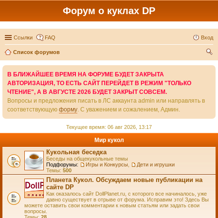
Форум о куклах DP
Ссылки
FAQ
Вход
Список форумов
ои
В БЛИЖАЙШЕЕ ВРЕМЯ НА ФОРУМЕ БУДЕТ ЗАКРЫТА
ск
АВТОРИЗАЦИЯ, ТО ЕСТЬ САЙТ ПЕРЕЙДЕТ В РЕЖИМ "ТОЛЬКО
ЧТЕНИЕ", А В АВГУСТЕ 2026 БУДЕТ ЗАКРЫТ СОВСЕМ.
Вопросы и предложения писать в ЛС аккаунта admin или направлять в
соответствующую
форму
. С уважением и сожалением, Админ.
Текущее время: 06 авг 2026, 13:17
Мир кукол
Кукольная беседка
Беседы на общекукольные темы
Подфорумы:
Игры и Конкурсы
,
Дети и игрушки
Темы:
500
Планета Кукол. Обсуждаем новые публикации на
сайте DP
Как оказалось сайт DollPlanet.ru, с которого все начиналось, уже
давно существует в отрыве от форума. Исправим это! Здесь Вы
можете оставить свои комментарии к новым статьям или задать свои
вопросы.
Темы:
28