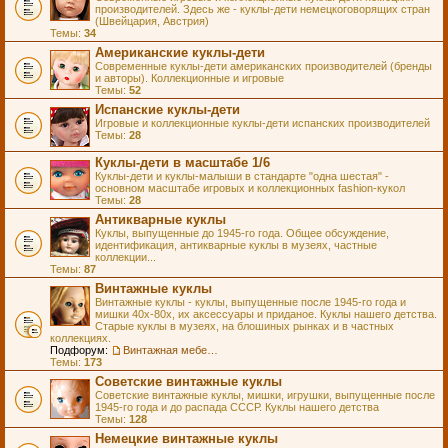
производителей. Здесь же - куклы-дети немецкоговорящих стран
(Швейцария, Австрия)
Темы:
34
Американские куклы-дети
Современные куклы-дети американских производителей (бренды
и авторы). Коллекционные и игровые
Темы:
52
Испанские куклы-дети
Игровые и коллекционные куклы-дети испанских производителей
Темы:
28
Куклы-дети в масштабе 1/6
Куклы-дети и куклы-малыши в стандарте "одна шестая" -
основном масштабе игровых и коллекционных fashion-кукол
Темы:
28
Антикварные куклы
Куклы, выпущенные до 1945-го года. Общее обсуждение,
идентификация, антикварные куклы в музеях, частные
коллекции...
Темы:
87
Винтажные куклы
Винтажные куклы - куклы, выпущенные после 1945-го года и
мишки 40х-80х, их аксессуары и приданое. Куклы нашего детства.
Старые куклы в музеях, на блошиных рынках и в частных
коллекциях.
Подфорум:
Винтажная мебель и аксессуары для кукол
Темы:
173
Советские винтажные куклы
Советские винтажные куклы, мишки, игрушки, выпущенные после
1945-го года и до распада СССР. Куклы нашего детства
Темы:
128
Немецкие винтажные куклы