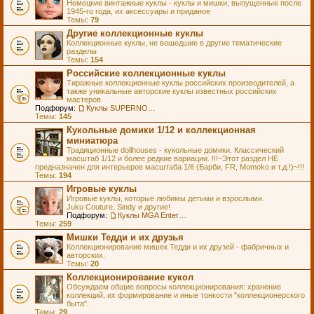
Немецкие винтажные куклы - куклы и мишки, выпущенные после
1945-го года, их аксессуары и приданое
Темы:
79
Другие коллекционные куклы
Коллекционные куклы, не вошедшие в другие тематические
разделы
Темы:
154
Российские коллекционные куклы
Тиражные коллекционные куклы российских производителей, а
также уникальные авторские куклы известных российских
мастеров
Подфорум:
Куклы SUPERNOVA DOLLS (exMOOQLA)
Темы:
145
Кукольные домики 1/12 и коллекционная
миниатюра
Традиционные dollhouses - кукольные домики. Классический
масштаб 1/12 и более редкие вариации. !!!~Этот раздел НЕ
предназначен для интерьеров масштаба 1/6 (Барби, FR, Momoko и т.д.!)~!!!
Темы:
194
Игровые куклы
Игровые куклы, которые любимы детьми и взрослыми.
Juku Couture, Sindy и другие!
Подфорум:
Куклы MGA Entertainment
Темы:
259
Мишки Тедди и их друзья
Коллекционирование мишек Тедди и их друзей - фабричных и
авторских.
Темы:
20
Коллекционирование кукол
Обсуждаем общие вопросы коллекционирования: хранение
коллекций, их формирование и иные тонкости "коллекционерского
быта".
Темы:
29