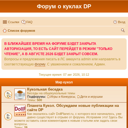
Форум о куклах DP
Ссылки
FAQ
Вход
Список форумов
ои
В БЛИЖАЙШЕЕ ВРЕМЯ НА ФОРУМЕ БУДЕТ ЗАКРЫТА
ск
АВТОРИЗАЦИЯ, ТО ЕСТЬ САЙТ ПЕРЕЙДЕТ В РЕЖИМ "ТОЛЬКО
ЧТЕНИЕ", А В АВГУСТЕ 2026 БУДЕТ ЗАКРЫТ СОВСЕМ.
Вопросы и предложения писать в ЛС аккаунта admin или направлять в
соответствующую
форму
. С уважением и сожалением, Админ.
Текущее время: 07 авг 2026, 10:12
Мир кукол
Кукольная беседка
Беседы на общекукольные темы
Подфорумы:
Игры и Конкурсы
,
Дети и игрушки
Темы:
500
Планета Кукол. Обсуждаем новые публикации на
сайте DP
Как оказалось сайт DollPlanet.ru, с которого все начиналось, уже
давно существует в отрыве от форума. Исправим это! Здесь Вы
можете оставить свои комментарии к новым статьям или задать свои
вопросы.
Темы:
28