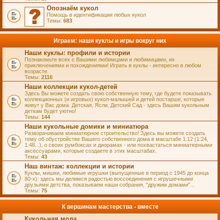
Опознаём кукол
Помощь в идентификации любых кукол
Темы:
683
Играем: наши куклы и игры вокруг них
Наши куклы: профили и истории
Познакомьте всех с Вашими любимцами и любимицами, их
приключениями и похождениями! Играть в куклы - интересно в любом
возрасте.
Темы:
2116
Наши коллекции кукол-детей
Здесь Вы можете создать свою собственную тему, где будете показывать
коллекционных (и игровых) кукол-малышей и детей постарше, которые
живут у Вас дома. Детская, Ясли, Детский Сад - здесь Вашим кукольным
деткам будет уютно!
Темы:
144
Наши кукольные домики и миниатюра
Разворачиваем миниатюрное строительство! Здесь вы можете создать
тему об обустройстве Вашего собственного дома в масштабе 1:12 (1:24,
1:48...), о своих румбоксах и диорамах - или похвастаться миниатюрными
аксессуарами, которые создаете в этих масштабах.
Темы:
43
Наш винтаж: коллекции и истории
Куклы, мишки, любимые игрушки (выпущенные в период с 1945 до конца
80-х): здесь мы делимся радостью воссоединения с игрушечными
друзьями детства, показываем наши собрания, "дружим домами"...
Темы:
75
К вершинам мастерства - вместе
Кукольная мода