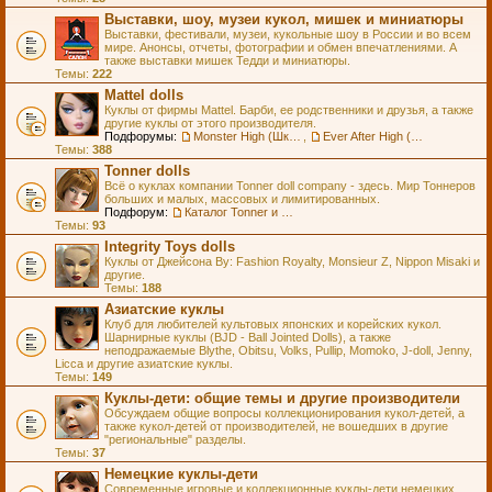
Выставки, шоу, музеи кукол, мишек и миниатюры
Выставки, фестивали, музеи, кукольные шоу в России и во всем
мире. Анонсы, отчеты, фотографии и обмен впечатлениями. А
также выставки мишек Тедди и миниатюры.
Темы:
222
Mattel dolls
Куклы от фирмы Mattel. Барби, ее родственники и друзья, а также
другие куклы от этого производителя.
Подфорумы:
Monster High (Школа Монстров)
,
Ever After High (Школа Долго и Счастливо)
Темы:
388
Tonner dolls
Всё о куклах компании Tonner doll company - здесь. Мир Тоннеров
больших и малых, массовых и лимитированных.
Подфорум:
Каталог Tonner и Wilde Imagination
Темы:
93
Integrity Toys dolls
Куклы от Джейсона Ву: Fashion Royalty, Monsieur Z, Nippon Misaki и
другие.
Темы:
188
Азиатские куклы
Клуб для любителей культовых японских и корейских кукол.
Шарнирные куклы (BJD - Ball Jointed Dolls), а также
неподражаемые Blythe, Obitsu, Volks, Pullip, Momoko, J-doll, Jenny,
Licca и другие азиатские куклы.
Темы:
149
Куклы-дети: общие темы и другие производители
Обсуждаем общие вопросы коллекционирования кукол-детей, а
также кукол-детей от производителей, не вошедших в другие
"региональные" разделы.
Темы:
37
Немецкие куклы-дети
Современные игровые и коллекционные куклы-дети немецких