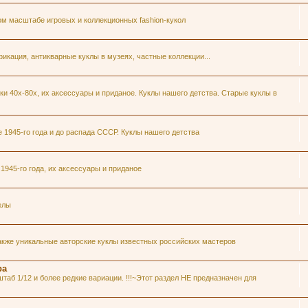
ом масштабе игровых и коллекционных fashion-кукол
икация, антикварные куклы в музеях, частные коллекции...
и 40х-80х, их аксессуары и приданое. Куклы нашего детства. Старые куклы в
1945-го года и до распада СССР. Куклы нашего детства
945-го года, их аксессуары и приданое
елы
акже уникальные авторские куклы известных российских мастеров
ра
таб 1/12 и более редкие вариации. !!!~Этот раздел НЕ предназначен для