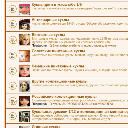
Куклы-дети в масштабе 1/6
Куклы-дети и куклы-малыши в стандарте "одна шестая" - основн
Антикварные куклы
Куклы, выпущенные до 1945-го года. Общее обсуждение, идентиф
Винтажные куклы
Винтажные куклы - куклы, выпущенные после 1945-го года и мишк
музеях, на блошиных рынках и в частных коллекциях.
Подфорум:
Винтажная мебель и аксессуары для кукол
Советские винтажные куклы
Советские винтажные куклы, мишки, игрушки, выпущенные после 
Немецкие винтажные куклы
Немецкие винтажные куклы - куклы и мишки, выпущенные после 1
Другие коллекционные куклы
Коллекционные куклы, не вошедшие в другие тематические разд
Российские коллекционные куклы
Тиражные коллекционные куклы российских производителей, а т
Подфорум:
Куклы SUPERNOVA DOLLS (exMOOQLA)
Кукольные домики 1/12 и коллекционная миниатю
Традиционные dollhouses - кукольные домики. Классический масш
интерьеров масштаба 1/6 (Барби, FR, Momoko и т.д.!)~!!!
Игровые куклы