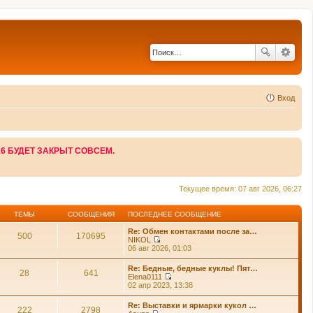
Вход
26 БУДЕТ ЗАКРЫТ СОВСЕМ.
Текущее время: 07 авг 2026, 06:27
ТЕМЫ
СООБЩЕНИЯ
ПОСЛЕДНЕЕ СООБЩЕНИЕ
Re: Обмен контактами после за…
500
170695
NIKOL
П
06 авг 2026, 01:03
е
р
Re: Бедные, бедные куклы! Пят…
е
28
641
Elena0111
й
П
02 апр 2023, 13:38
т
е
и
р
Re: Выставки и ярмарки кукол …
к
е
222
2798