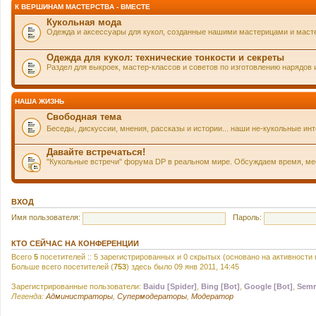
К ВЕРШИНАМ МАСТЕРСТВА - ВМЕСТЕ
Кукольная мода
Одежда и аксессуары для кукол, созданные нашими мастерицами и маст
Одежда для кукол: технические тонкости и секреты
Раздел для выкроек, мастер-классов и советов по изготовлению нарядов 
НАША ЖИЗНЬ
Свободная тема
Беседы, дискуссии, мнения, рассказы и истории... наши не-кукольные и
Давайте встречаться!
"Кукольные встречи" форума DP в реальном мире. Обсуждаем время, мест
ВХОД
Имя пользователя:
Пароль:
КТО СЕЙЧАС НА КОНФЕРЕНЦИИ
Всего
5
посетителей :: 5 зарегистрированных и 0 скрытых (основано на активности
Больше всего посетителей (
753
) здесь было 09 янв 2011, 14:45
Зарегистрированные пользователи:
Baidu [Spider]
,
Bing [Bot]
,
Google [Bot]
,
Semr
Легенда:
Администраторы
,
Супермодераторы
,
Модератор