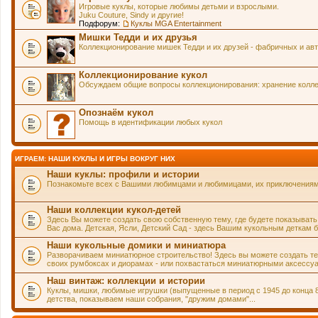
Игровые куклы, которые любимы детьми и взрослыми.
Juku Couture, Sindy и другие!
Подфорум:
Куклы MGA Entertainment
Мишки Тедди и их друзья
Коллекционирование мишек Тедди и их друзей - фабричных и авт
Коллекционирование кукол
Обсуждаем общие вопросы коллекционирования: хранение коллек
Опознаём кукол
Помощь в идентификации любых кукол
ИГРАЕМ: НАШИ КУКЛЫ И ИГРЫ ВОКРУГ НИХ
Наши куклы: профили и истории
Познакомьте всех с Вашими любимцами и любимицами, их приключениями 
Наши коллекции кукол-детей
Здесь Вы можете создать свою собственную тему, где будете показывать
Вас дома. Детская, Ясли, Детский Сад - здесь Вашим кукольным деткам б
Наши кукольные домики и миниатюра
Разворачиваем миниатюрное строительство! Здесь вы можете создать тему
своих румбоксах и диорамах - или похвастаться миниатюрными аксессуа
Наш винтаж: коллекции и истории
Куклы, мишки, любимые игрушки (выпущенные в период с 1945 до конца 
детства, показываем наши собрания, "дружим домами"...