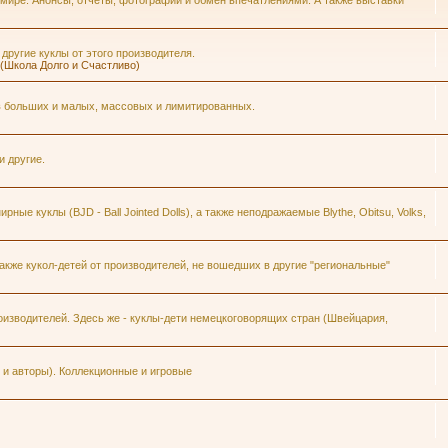
 мире. Анонсы, отчеты, фотографии и обмен впечатлениями. А также выставки
 другие куклы от этого производителя.
h (Школа Долго и Счастливо)
ров больших и малых, массовых и лимитированных.
и другие.
ые куклы (BJD - Ball Jointed Dolls), а также неподражаемые Blythe, Obitsu, Volks,
кже кукол-детей от производителей, не вошедших в другие "региональные"
изводителей. Здесь же - куклы-дети немецкоговорящих стран (Швейцария,
и авторы). Коллекционные и игровые