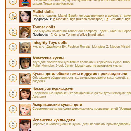
Выставки, фестивали, музеи, кукольные шоу в России и во всем
мишек Тедди и миниатюры.
Mattel dolls
Куклы от фирмы Mattel. Барби, ее родственники и друзья, а также
Подфорумы:
Monster High (Школа Монстров)
,
Ever After Hig
Tonner dolls
Всё о куклах компании Tonner doll company - здесь. Мир Тонне
Подфорум:
Каталог Tonner и Wilde Imagination
Integrity Toys dolls
Куклы от Джейсона Ву: Fashion Royalty, Monsieur Z, Nippon Misaki 
Азиатские куклы
Клуб для любителей культовых японских и корейских кукол. Шарнирн
Pullip, Momoko, J-doll, Jenny, Licca и другие азиатские куклы.
Куклы-дети: общие темы и другие производители
Обсуждаем общие вопросы коллекционирования кукол-детей, а та
разделы.
Немецкие куклы-дети
Современные игровые и коллекционные куклы-дети немецких про
Австрия)
Американские куклы-дети
Современные куклы-дети американских производителей (бренды 
Испанские куклы-дети
Игровые и коллекционные куклы-дети испанских производителей