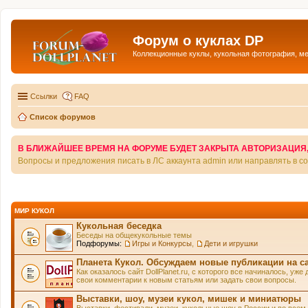
Форум о куклах DP
Коллекционные куклы, кукольная фотография, м
Ссылки
FAQ
Список форумов
В БЛИЖАЙШЕЕ ВРЕМЯ НА ФОРУМЕ БУДЕТ ЗАКРЫТА АВТОРИЗАЦИЯ, Т
Вопросы и предложения писать в ЛС аккаунта admin или направлять в 
МИР КУКОЛ
Кукольная беседка
Беседы на общекукольные темы
Подфорумы:
Игры и Конкурсы
,
Дети и игрушки
Планета Кукол. Обсуждаем новые публикации на с
Как оказалось сайт DollPlanet.ru, с которого все начиналось, у
свои комментарии к новым статьям или задать свои вопросы.
Выставки, шоу, музеи кукол, мишек и миниатюры