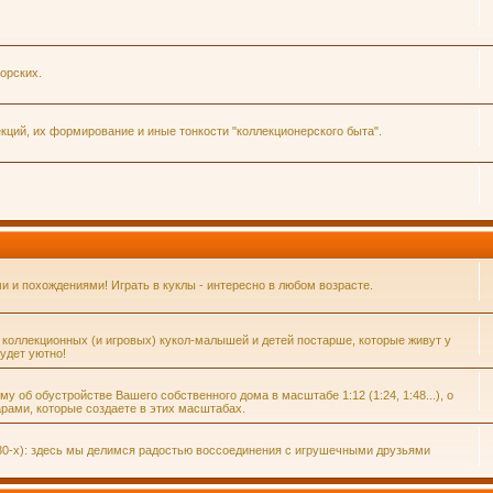
орских.
ций, их формирование и иные тонкости "коллекционерского быта".
и похождениями! Играть в куклы - интересно в любом возрасте.
 коллекционных (и игровых) кукол-малышей и детей постарше, которые живут у
удет уютно!
 об обустройстве Вашего собственного дома в масштабе 1:12 (1:24, 1:48...), о
рами, которые создаете в этих масштабах.
80-х): здесь мы делимся радостью воссоединения с игрушечными друзьями