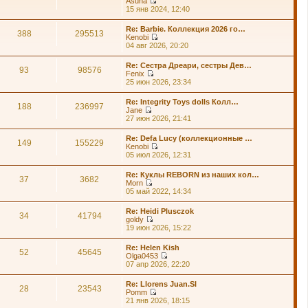
Asuna
п
й
П
15 янв 2024, 12:40
о
т
е
с
и
р
л
Re: Barbie. Коллекция 2026 го…
к
е
388
295513
е
Kenobi
п
й
д
П
04 авг 2026, 20:20
о
т
н
е
с
и
е
р
л
Re: Сестра Дреари, сестры Дев…
к
м
е
93
98576
е
Fenix
п
у
й
д
П
25 июн 2026, 23:34
о
с
т
н
е
с
о
и
е
р
л
о
Re: Integrity Toys dolls Колл…
к
м
е
188
236997
е
б
Jane
п
у
й
д
щ
П
27 июн 2026, 21:41
о
с
т
н
е
е
с
о
и
е
н
р
л
о
Re: Defa Lucy (коллекционные …
к
м
и
е
149
155229
е
б
Kenobi
п
у
ю
й
д
щ
П
05 июл 2026, 12:31
о
с
т
н
е
е
с
о
и
е
н
р
л
о
Re: Куклы REBORN из наших кол…
к
м
и
е
37
3682
е
б
Morn
п
у
ю
й
д
щ
П
05 май 2022, 14:34
о
с
т
н
е
е
с
о
и
е
н
р
л
о
Re: Heidi Plusczok
к
м
и
е
34
41794
е
б
goldy
п
у
ю
й
д
щ
П
19 июн 2026, 15:22
о
с
т
н
е
е
с
о
и
е
н
р
л
о
Re: Helen Kish
к
м
и
е
52
45645
е
б
Olga0453
п
у
ю
й
д
щ
П
07 апр 2026, 22:20
о
с
т
н
е
е
с
о
и
е
н
р
л
о
Re: Llorens Juan.Sl
к
м
и
е
28
23543
е
б
Pomm
п
у
ю
й
д
щ
П
21 янв 2026, 18:15
о
с
т
н
е
е