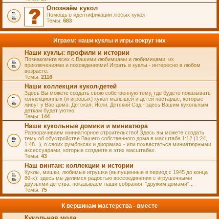
Опознаём кукол
Помощь в идентификации любых кукол
Темы:
683
Играем: наши куклы и игры вокруг них
Наши куклы: профили и истории
Познакомьте всех с Вашими любимцами и любимицами, их
приключениями и похождениями! Играть в куклы - интересно в любом
возрасте.
Темы:
2116
Наши коллекции кукол-детей
Здесь Вы можете создать свою собственную тему, где будете показывать
коллекционных (и игровых) кукол-малышей и детей постарше, которые
живут у Вас дома. Детская, Ясли, Детский Сад - здесь Вашим кукольным
деткам будет уютно!
Темы:
144
Наши кукольные домики и миниатюра
Разворачиваем миниатюрное строительство! Здесь вы можете создать
тему об обустройстве Вашего собственного дома в масштабе 1:12 (1:24,
1:48...), о своих румбоксах и диорамах - или похвастаться миниатюрными
аксессуарами, которые создаете в этих масштабах.
Темы:
43
Наш винтаж: коллекции и истории
Куклы, мишки, любимые игрушки (выпущенные в период с 1945 до конца
80-х): здесь мы делимся радостью воссоединения с игрушечными
друзьями детства, показываем наши собрания, "дружим домами"...
Темы:
75
К вершинам мастерства - вместе
Кукольная мода