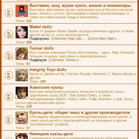
Выставки, шоу, музеи кукол, мишек и миниатюры
Выставки, фестивали, музеи, кукольные шоу в России и во всем
мире. Анонсы, отчеты, фотографии и обмен впечатлениями. А
также выставки мишек Тедди и миниатюры.
Темы:
222
Mattel dolls
Куклы от фирмы Mattel. Барби, ее родственники и друзья, а также
другие куклы от этого производителя.
Подфорумы:
Monster High (Школа Монстров)
,
Ever After High (Школа Долго и Счастливо)
Темы:
388
Tonner dolls
Всё о куклах компании Tonner doll company - здесь. Мир Тоннеров
больших и малых, массовых и лимитированных.
Подфорум:
Каталог Tonner и Wilde Imagination
Темы:
93
Integrity Toys dolls
Куклы от Джейсона Ву: Fashion Royalty, Monsieur Z, Nippon Misaki и
другие.
Темы:
188
Азиатские куклы
Клуб для любителей культовых японских и корейских кукол.
Шарнирные куклы (BJD - Ball Jointed Dolls), а также
неподражаемые Blythe, Obitsu, Volks, Pullip, Momoko, J-doll, Jenny,
Licca и другие азиатские куклы.
Темы:
149
Куклы-дети: общие темы и другие производители
Обсуждаем общие вопросы коллекционирования кукол-детей, а
также кукол-детей от производителей, не вошедших в другие
"региональные" разделы.
Темы:
37
Немецкие куклы-дети
Современные игровые и коллекционные куклы-дети немецких