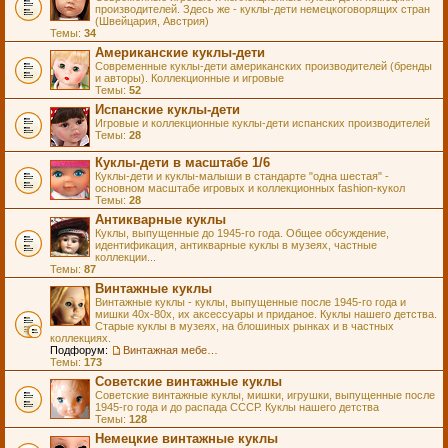
производителей. Здесь же - куклы-дети немецкоговорящих стран
(Швейцария, Австрия)
Темы:
34
Американские куклы-дети
Современные куклы-дети американских производителей (бренды
и авторы). Коллекционные и игровые
Темы:
52
Испанские куклы-дети
Игровые и коллекционные куклы-дети испанских производителей
Темы:
28
Куклы-дети в масштабе 1/6
Куклы-дети и куклы-малыши в стандарте "одна шестая" -
основном масштабе игровых и коллекционных fashion-кукол
Темы:
28
Антикварные куклы
Куклы, выпущенные до 1945-го года. Общее обсуждение,
идентификация, антикварные куклы в музеях, частные
коллекции...
Темы:
87
Винтажные куклы
Винтажные куклы - куклы, выпущенные после 1945-го года и
мишки 40х-80х, их аксессуары и приданое. Куклы нашего детства.
Старые куклы в музеях, на блошиных рынках и в частных
коллекциях.
Подфорум:
Винтажная мебель и аксессуары для кукол
Темы:
173
Советские винтажные куклы
Советские винтажные куклы, мишки, игрушки, выпущенные после
1945-го года и до распада СССР. Куклы нашего детства
Темы:
128
Немецкие винтажные куклы