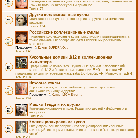
Немецкие винтажные куклы - куклы и мишки, выпущенные после
1945-го года, их аксессуары и приданое
Темы:
79
Другие коллекционные куклы
Коллекционные куклы, не вошедшие в другие тематические
разделы
Темы:
154
Российские коллекционные куклы
Тиражные коллекционные куклы российских производителей, а
также уникальные авторские куклы известных российских
мастеров
Подфорум:
Куклы SUPERNOVA DOLLS (exMOOQLA)
Темы:
145
Кукольные домики 1/12 и коллекционная
миниатюра
Традиционные dollhouses - кукольные домики. Классический
масштаб 1/12 и более редкие вариации. !!!~Этот раздел НЕ
предназначен для интерьеров масштаба 1/6 (Барби, FR, Momoko и т.д.!)~!!!
Темы:
194
Игровые куклы
Игровые куклы, которые любимы детьми и взрослыми.
Juku Couture, Sindy и другие!
Подфорум:
Куклы MGA Entertainment
Темы:
259
Мишки Тедди и их друзья
Коллекционирование мишек Тедди и их друзей - фабричных и
авторских.
Темы:
20
Коллекционирование кукол
Обсуждаем общие вопросы коллекционирования: хранение
коллекций, их формирование и иные тонкости "коллекционерского
быта".
Темы:
29