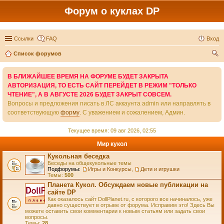
Форум о куклах DP
Ссылки
FAQ
Вход
Список форумов
ои
В БЛИЖАЙШЕЕ ВРЕМЯ НА ФОРУМЕ БУДЕТ ЗАКРЫТА
ск
АВТОРИЗАЦИЯ, ТО ЕСТЬ САЙТ ПЕРЕЙДЕТ В РЕЖИМ "ТОЛЬКО
ЧТЕНИЕ", А В АВГУСТЕ 2026 БУДЕТ ЗАКРЫТ СОВСЕМ.
Вопросы и предложения писать в ЛС аккаунта admin или направлять в
соответствующую
форму
. С уважением и сожалением, Админ.
Текущее время: 09 авг 2026, 02:55
Мир кукол
Кукольная беседка
Беседы на общекукольные темы
Подфорумы:
Игры и Конкурсы
,
Дети и игрушки
Темы:
500
Планета Кукол. Обсуждаем новые публикации на
сайте DP
Как оказалось сайт DollPlanet.ru, с которого все начиналось, уже
давно существует в отрыве от форума. Исправим это! Здесь Вы
можете оставить свои комментарии к новым статьям или задать свои
вопросы.
Темы:
28