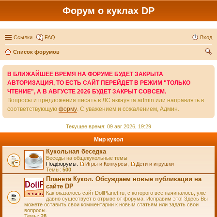
Форум о куклах DP
Ссылки
FAQ
Вход
Список форумов
ои
В БЛИЖАЙШЕЕ ВРЕМЯ НА ФОРУМЕ БУДЕТ ЗАКРЫТА
ск
АВТОРИЗАЦИЯ, ТО ЕСТЬ САЙТ ПЕРЕЙДЕТ В РЕЖИМ "ТОЛЬКО
ЧТЕНИЕ", А В АВГУСТЕ 2026 БУДЕТ ЗАКРЫТ СОВСЕМ.
Вопросы и предложения писать в ЛС аккаунта admin или направлять в
соответствующую
форму
. С уважением и сожалением, Админ.
Текущее время: 09 авг 2026, 19:29
Мир кукол
Кукольная беседка
Беседы на общекукольные темы
Подфорумы:
Игры и Конкурсы
,
Дети и игрушки
Темы:
500
Планета Кукол. Обсуждаем новые публикации на
сайте DP
Как оказалось сайт DollPlanet.ru, с которого все начиналось, уже
давно существует в отрыве от форума. Исправим это! Здесь Вы
можете оставить свои комментарии к новым статьям или задать свои
вопросы.
Темы:
28