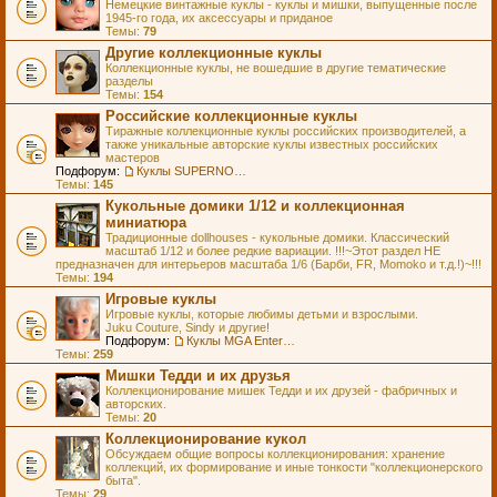
Немецкие винтажные куклы - куклы и мишки, выпущенные после
1945-го года, их аксессуары и приданое
Темы:
79
Другие коллекционные куклы
Коллекционные куклы, не вошедшие в другие тематические
разделы
Темы:
154
Российские коллекционные куклы
Тиражные коллекционные куклы российских производителей, а
также уникальные авторские куклы известных российских
мастеров
Подфорум:
Куклы SUPERNOVA DOLLS (exMOOQLA)
Темы:
145
Кукольные домики 1/12 и коллекционная
миниатюра
Традиционные dollhouses - кукольные домики. Классический
масштаб 1/12 и более редкие вариации. !!!~Этот раздел НЕ
предназначен для интерьеров масштаба 1/6 (Барби, FR, Momoko и т.д.!)~!!!
Темы:
194
Игровые куклы
Игровые куклы, которые любимы детьми и взрослыми.
Juku Couture, Sindy и другие!
Подфорум:
Куклы MGA Entertainment
Темы:
259
Мишки Тедди и их друзья
Коллекционирование мишек Тедди и их друзей - фабричных и
авторских.
Темы:
20
Коллекционирование кукол
Обсуждаем общие вопросы коллекционирования: хранение
коллекций, их формирование и иные тонкости "коллекционерского
быта".
Темы:
29