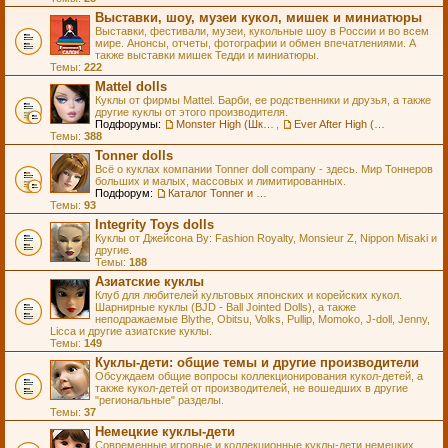
Выставки, шоу, музеи кукол, мишек и миниатюры
Выставки, фестивали, музеи, кукольные шоу в России и во всем
мире. Анонсы, отчеты, фотографии и обмен впечатлениями. А
также выставки мишек Тедди и миниатюры.
Темы:
222
Mattel dolls
Куклы от фирмы Mattel. Барби, ее родственники и друзья, а также
другие куклы от этого производителя.
Подфорумы:
Monster High (Школа Монстров)
,
Ever After High (Школа Долго и Счастливо)
Темы:
388
Tonner dolls
Всё о куклах компании Tonner doll company - здесь. Мир Тоннеров
больших и малых, массовых и лимитированных.
Подфорум:
Каталог Tonner и Wilde Imagination
Темы:
93
Integrity Toys dolls
Куклы от Джейсона Ву: Fashion Royalty, Monsieur Z, Nippon Misaki и
другие.
Темы:
188
Азиатские куклы
Клуб для любителей культовых японских и корейских кукол.
Шарнирные куклы (BJD - Ball Jointed Dolls), а также
неподражаемые Blythe, Obitsu, Volks, Pullip, Momoko, J-doll, Jenny,
Licca и другие азиатские куклы.
Темы:
149
Куклы-дети: общие темы и другие производители
Обсуждаем общие вопросы коллекционирования кукол-детей, а
также кукол-детей от производителей, не вошедших в другие
"региональные" разделы.
Темы:
37
Немецкие куклы-дети
Современные игровые и коллекционные куклы-дети немецких