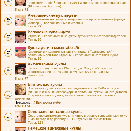
производителей. Здесь же - куклы-дети немецкоговорящих стран
(Швейцария, Австрия)
Темы:
34
Американские куклы-дети
Современные куклы-дети американских производителей (бренды
и авторы). Коллекционные и игровые
Темы:
52
Испанские куклы-дети
Игровые и коллекционные куклы-дети испанских производителей
Темы:
28
Куклы-дети в масштабе 1/6
Куклы-дети и куклы-малыши в стандарте "одна шестая" -
основном масштабе игровых и коллекционных fashion-кукол
Темы:
28
Антикварные куклы
Куклы, выпущенные до 1945-го года. Общее обсуждение,
идентификация, антикварные куклы в музеях, частные
коллекции...
Темы:
87
Винтажные куклы
Винтажные куклы - куклы, выпущенные после 1945-го года и
мишки 40х-80х, их аксессуары и приданое. Куклы нашего детства.
Старые куклы в музеях, на блошиных рынках и в частных
коллекциях.
Подфорум:
Винтажная мебель и аксессуары для кукол
Темы:
173
Советские винтажные куклы
Советские винтажные куклы, мишки, игрушки, выпущенные после
1945-го года и до распада СССР. Куклы нашего детства
Темы:
128
Немецкие винтажные куклы