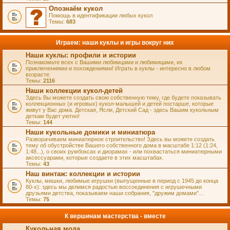
Опознаём кукол
Помощь в идентификации любых кукол
Темы:
683
Играем: наши куклы и игры вокруг них
Наши куклы: профили и истории
Познакомьте всех с Вашими любимцами и любимицами, их
приключениями и похождениями! Играть в куклы - интересно в любом
возрасте.
Темы:
2116
Наши коллекции кукол-детей
Здесь Вы можете создать свою собственную тему, где будете показывать
коллекционных (и игровых) кукол-малышей и детей постарше, которые
живут у Вас дома. Детская, Ясли, Детский Сад - здесь Вашим кукольным
деткам будет уютно!
Темы:
144
Наши кукольные домики и миниатюра
Разворачиваем миниатюрное строительство! Здесь вы можете создать
тему об обустройстве Вашего собственного дома в масштабе 1:12 (1:24,
1:48...), о своих румбоксах и диорамах - или похвастаться миниатюрными
аксессуарами, которые создаете в этих масштабах.
Темы:
43
Наш винтаж: коллекции и истории
Куклы, мишки, любимые игрушки (выпущенные в период с 1945 до конца
80-х): здесь мы делимся радостью воссоединения с игрушечными
друзьями детства, показываем наши собрания, "дружим домами"...
Темы:
75
К вершинам мастерства - вместе
Кукольная мода