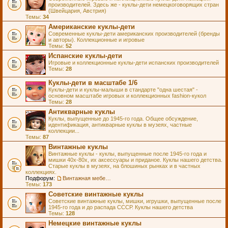
производителей. Здесь же - куклы-дети немецкоговорящих стран
(Швейцария, Австрия)
Темы:
34
Американские куклы-дети
Современные куклы-дети американских производителей (бренды
и авторы). Коллекционные и игровые
Темы:
52
Испанские куклы-дети
Игровые и коллекционные куклы-дети испанских производителей
Темы:
28
Куклы-дети в масштабе 1/6
Куклы-дети и куклы-малыши в стандарте "одна шестая" -
основном масштабе игровых и коллекционных fashion-кукол
Темы:
28
Антикварные куклы
Куклы, выпущенные до 1945-го года. Общее обсуждение,
идентификация, антикварные куклы в музеях, частные
коллекции...
Темы:
87
Винтажные куклы
Винтажные куклы - куклы, выпущенные после 1945-го года и
мишки 40х-80х, их аксессуары и приданое. Куклы нашего детства.
Старые куклы в музеях, на блошиных рынках и в частных
коллекциях.
Подфорум:
Винтажная мебель и аксессуары для кукол
Темы:
173
Советские винтажные куклы
Советские винтажные куклы, мишки, игрушки, выпущенные после
1945-го года и до распада СССР. Куклы нашего детства
Темы:
128
Немецкие винтажные куклы