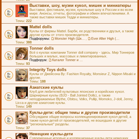
Выставки, шоу, музеи кукол, мишек и миниатюры
Выставки, фестивали, музеи, кукольные шоу в России и во всем
мире. Анонсы, отчеты, фотографии и обмен впечатлениями. А
также выставки мишек Тедди и миниатюры.
Темы:
222
Mattel dolls
Куклы от фирмы Mattel. Барби, ее родственники и друзья, а также
другие куклы от этого производителя.
Подфорумы:
Monster High (Школа Монстров)
,
Ever After High (Школа Долго и Счастливо)
Темы:
388
Tonner dolls
Всё о куклах компании Tonner doll company - здесь. Мир Тоннеров
больших и малых, массовых и лимитированных.
Подфорум:
Каталог Tonner и Wilde Imagination
Темы:
93
Integrity Toys dolls
Куклы от Джейсона Ву: Fashion Royalty, Monsieur Z, Nippon Misaki и
другие.
Темы:
188
Азиатские куклы
Клуб для любителей культовых японских и корейских кукол.
Шарнирные куклы (BJD - Ball Jointed Dolls), а также
неподражаемые Blythe, Obitsu, Volks, Pullip, Momoko, J-doll, Jenny,
Licca и другие азиатские куклы.
Темы:
149
Куклы-дети: общие темы и другие производители
Обсуждаем общие вопросы коллекционирования кукол-детей, а
также кукол-детей от производителей, не вошедших в другие
"региональные" разделы.
Темы:
37
Немецкие куклы-дети
Современные игровые и коллекционные куклы-дети немецких