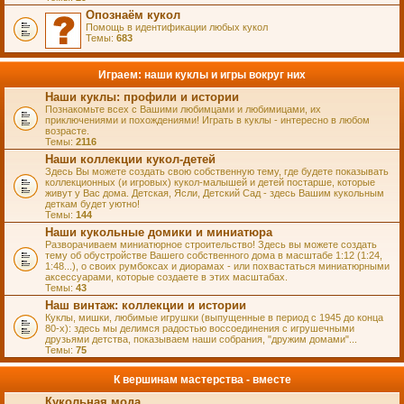
Опознаём кукол
Помощь в идентификации любых кукол
Темы:
683
Играем: наши куклы и игры вокруг них
Наши куклы: профили и истории
Познакомьте всех с Вашими любимцами и любимицами, их
приключениями и похождениями! Играть в куклы - интересно в любом
возрасте.
Темы:
2116
Наши коллекции кукол-детей
Здесь Вы можете создать свою собственную тему, где будете показывать
коллекционных (и игровых) кукол-малышей и детей постарше, которые
живут у Вас дома. Детская, Ясли, Детский Сад - здесь Вашим кукольным
деткам будет уютно!
Темы:
144
Наши кукольные домики и миниатюра
Разворачиваем миниатюрное строительство! Здесь вы можете создать
тему об обустройстве Вашего собственного дома в масштабе 1:12 (1:24,
1:48...), о своих румбоксах и диорамах - или похвастаться миниатюрными
аксессуарами, которые создаете в этих масштабах.
Темы:
43
Наш винтаж: коллекции и истории
Куклы, мишки, любимые игрушки (выпущенные в период с 1945 до конца
80-х): здесь мы делимся радостью воссоединения с игрушечными
друзьями детства, показываем наши собрания, "дружим домами"...
Темы:
75
К вершинам мастерства - вместе
Кукольная мода