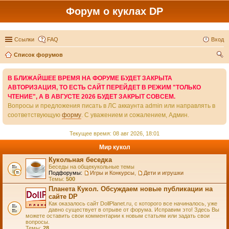
Форум о куклах DP
Ссылки
FAQ
Вход
Список форумов
ои
В БЛИЖАЙШЕЕ ВРЕМЯ НА ФОРУМЕ БУДЕТ ЗАКРЫТА
ск
АВТОРИЗАЦИЯ, ТО ЕСТЬ САЙТ ПЕРЕЙДЕТ В РЕЖИМ "ТОЛЬКО
ЧТЕНИЕ", А В АВГУСТЕ 2026 БУДЕТ ЗАКРЫТ СОВСЕМ.
Вопросы и предложения писать в ЛС аккаунта admin или направлять в
соответствующую
форму
. С уважением и сожалением, Админ.
Текущее время: 08 авг 2026, 18:01
Мир кукол
Кукольная беседка
Беседы на общекукольные темы
Подфорумы:
Игры и Конкурсы
,
Дети и игрушки
Темы:
500
Планета Кукол. Обсуждаем новые публикации на
сайте DP
Как оказалось сайт DollPlanet.ru, с которого все начиналось, уже
давно существует в отрыве от форума. Исправим это! Здесь Вы
можете оставить свои комментарии к новым статьям или задать свои
вопросы.
Темы:
28