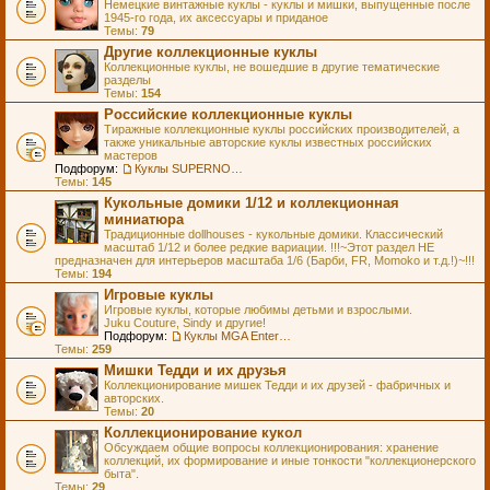
Немецкие винтажные куклы - куклы и мишки, выпущенные после
1945-го года, их аксессуары и приданое
Темы:
79
Другие коллекционные куклы
Коллекционные куклы, не вошедшие в другие тематические
разделы
Темы:
154
Российские коллекционные куклы
Тиражные коллекционные куклы российских производителей, а
также уникальные авторские куклы известных российских
мастеров
Подфорум:
Куклы SUPERNOVA DOLLS (exMOOQLA)
Темы:
145
Кукольные домики 1/12 и коллекционная
миниатюра
Традиционные dollhouses - кукольные домики. Классический
масштаб 1/12 и более редкие вариации. !!!~Этот раздел НЕ
предназначен для интерьеров масштаба 1/6 (Барби, FR, Momoko и т.д.!)~!!!
Темы:
194
Игровые куклы
Игровые куклы, которые любимы детьми и взрослыми.
Juku Couture, Sindy и другие!
Подфорум:
Куклы MGA Entertainment
Темы:
259
Мишки Тедди и их друзья
Коллекционирование мишек Тедди и их друзей - фабричных и
авторских.
Темы:
20
Коллекционирование кукол
Обсуждаем общие вопросы коллекционирования: хранение
коллекций, их формирование и иные тонкости "коллекционерского
быта".
Темы:
29