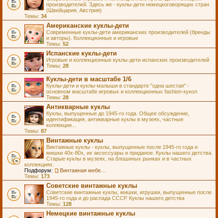
производителей. Здесь же - куклы-дети немецкоговорящих стран
(Швейцария, Австрия)
Темы:
34
Американские куклы-дети
Современные куклы-дети американских производителей (бренды
и авторы). Коллекционные и игровые
Темы:
52
Испанские куклы-дети
Игровые и коллекционные куклы-дети испанских производителей
Темы:
28
Куклы-дети в масштабе 1/6
Куклы-дети и куклы-малыши в стандарте "одна шестая" -
основном масштабе игровых и коллекционных fashion-кукол
Темы:
28
Антикварные куклы
Куклы, выпущенные до 1945-го года. Общее обсуждение,
идентификация, антикварные куклы в музеях, частные
коллекции...
Темы:
87
Винтажные куклы
Винтажные куклы - куклы, выпущенные после 1945-го года и
мишки 40х-80х, их аксессуары и приданое. Куклы нашего детства.
Старые куклы в музеях, на блошиных рынках и в частных
коллекциях.
Подфорум:
Винтажная мебель и аксессуары для кукол
Темы:
173
Советские винтажные куклы
Советские винтажные куклы, мишки, игрушки, выпущенные после
1945-го года и до распада СССР. Куклы нашего детства
Темы:
128
Немецкие винтажные куклы