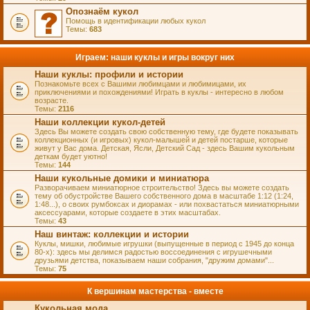
Опознаём кукол
Помощь в идентификации любых кукол
Темы:
683
Играем: наши куклы и игры вокруг них
Наши куклы: профили и истории
Познакомьте всех с Вашими любимцами и любимицами, их
приключениями и похождениями! Играть в куклы - интересно в любом
возрасте.
Темы:
2116
Наши коллекции кукол-детей
Здесь Вы можете создать свою собственную тему, где будете показывать
коллекционных (и игровых) кукол-малышей и детей постарше, которые
живут у Вас дома. Детская, Ясли, Детский Сад - здесь Вашим кукольным
деткам будет уютно!
Темы:
144
Наши кукольные домики и миниатюра
Разворачиваем миниатюрное строительство! Здесь вы можете создать
тему об обустройстве Вашего собственного дома в масштабе 1:12 (1:24,
1:48...), о своих румбоксах и диорамах - или похвастаться миниатюрными
аксессуарами, которые создаете в этих масштабах.
Темы:
43
Наш винтаж: коллекции и истории
Куклы, мишки, любимые игрушки (выпущенные в период с 1945 до конца
80-х): здесь мы делимся радостью воссоединения с игрушечными
друзьями детства, показываем наши собрания, "дружим домами"...
Темы:
75
К вершинам мастерства - вместе
Кукольная мода