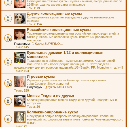
Немецкие винтажные куклы - куклы и мишки, выпущенные после
1945-го года, их аксессуары и приданое
Темы:
79
Другие коллекционные куклы
Коллекционные куклы, не вошедшие в другие тематические
разделы
Темы:
154
Российские коллекционные куклы
Тиражные коллекционные куклы российских производителей, а
также уникальные авторские куклы известных российских
мастеров
Подфорум:
Куклы SUPERNOVA DOLLS (exMOOQLA)
Темы:
145
Кукольные домики 1/12 и коллекционная
миниатюра
Традиционные dollhouses - кукольные домики. Классический
масштаб 1/12 и более редкие вариации. !!!~Этот раздел НЕ
предназначен для интерьеров масштаба 1/6 (Барби, FR, Momoko и т.д.!)~!!!
Темы:
194
Игровые куклы
Игровые куклы, которые любимы детьми и взрослыми.
Juku Couture, Sindy и другие!
Подфорум:
Куклы MGA Entertainment
Темы:
259
Мишки Тедди и их друзья
Коллекционирование мишек Тедди и их друзей - фабричных и
авторских.
Темы:
20
Коллекционирование кукол
Обсуждаем общие вопросы коллекционирования: хранение
коллекций, их формирование и иные тонкости "коллекционерского
быта".
Темы:
29