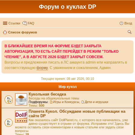
Форум о куклах DP
Ссылки
FAQ
Вход
Список форумов
ои
В БЛИЖАЙШЕЕ ВРЕМЯ НА ФОРУМЕ БУДЕТ ЗАКРЫТА
ск
АВТОРИЗАЦИЯ, ТО ЕСТЬ САЙТ ПЕРЕЙДЕТ В РЕЖИМ "ТОЛЬКО
ЧТЕНИЕ", А В АВГУСТЕ 2026 БУДЕТ ЗАКРЫТ СОВСЕМ.
Вопросы и предложения писать в ЛС аккаунта admin или направлять в
соответствующую
форму
. С уважением и сожалением, Админ.
Текущее время: 08 авг 2026, 00:10
Мир кукол
Кукольная беседка
Беседы на общекукольные темы
Подфорумы:
Игры и Конкурсы
,
Дети и игрушки
Темы:
500
Планета Кукол. Обсуждаем новые публикации на
сайте DP
Как оказалось сайт DollPlanet.ru, с которого все начиналось, уже
давно существует в отрыве от форума. Исправим это! Здесь Вы
можете оставить свои комментарии к новым статьям или задать свои
вопросы.
Темы:
28