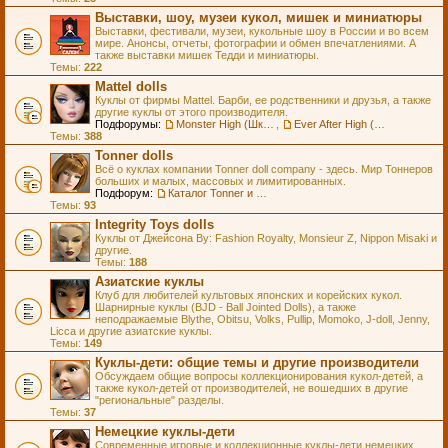
Выставки, шоу, музеи кукол, мишек и миниатюры
Выставки, фестивали, музеи, кукольные шоу в России и во всем
мире. Анонсы, отчеты, фотографии и обмен впечатлениями. А
также выставки мишек Тедди и миниатюры.
Темы:
222
Mattel dolls
Куклы от фирмы Mattel. Барби, ее родственники и друзья, а также
другие куклы от этого производителя.
Подфорумы:
Monster High (Школа Монстров)
,
Ever After High (Школа Долго и Счастливо)
Темы:
388
Tonner dolls
Всё о куклах компании Tonner doll company - здесь. Мир Тоннеров
больших и малых, массовых и лимитированных.
Подфорум:
Каталог Tonner и Wilde Imagination
Темы:
93
Integrity Toys dolls
Куклы от Джейсона Ву: Fashion Royalty, Monsieur Z, Nippon Misaki и
другие.
Темы:
188
Азиатские куклы
Клуб для любителей культовых японских и корейских кукол.
Шарнирные куклы (BJD - Ball Jointed Dolls), а также
неподражаемые Blythe, Obitsu, Volks, Pullip, Momoko, J-doll, Jenny,
Licca и другие азиатские куклы.
Темы:
149
Куклы-дети: общие темы и другие производители
Обсуждаем общие вопросы коллекционирования кукол-детей, а
также кукол-детей от производителей, не вошедших в другие
"региональные" разделы.
Темы:
37
Немецкие куклы-дети
Современные игровые и коллекционные куклы-дети немецких