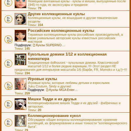
Немецкие винтажные куклы - куклы и мишки, выпущенные после
1945-го года, их аксессуары и приданое
Темы:
79
Другие коллекционные куклы
Коллекционные куклы, не вошедшие в другие тематические
разделы
Темы:
154
Российские коллекционные куклы
Тиражные коллекционные куклы российских производителей, а
также уникальные авторские куклы известных российских
мастеров
Подфорум:
Куклы SUPERNOVA DOLLS (exMOOQLA)
Темы:
145
Кукольные домики 1/12 и коллекционная
миниатюра
Традиционные dollhouses - кукольные домики. Классический
масштаб 1/12 и более редкие вариации. !!!~Этот раздел НЕ
предназначен для интерьеров масштаба 1/6 (Барби, FR, Momoko и т.д.!)~!!!
Темы:
194
Игровые куклы
Игровые куклы, которые любимы детьми и взрослыми.
Juku Couture, Sindy и другие!
Подфорум:
Куклы MGA Entertainment
Темы:
259
Мишки Тедди и их друзья
Коллекционирование мишек Тедди и их друзей - фабричных и
авторских.
Темы:
20
Коллекционирование кукол
Обсуждаем общие вопросы коллекционирования: хранение
коллекций, их формирование и иные тонкости "коллекционерского
быта".
Темы:
29