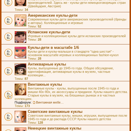
производителей. Здесь же - куклы-дети немецкоговорящих стран
(Швейцария, Австрия)
Темы:
34
Американские куклы-дети
Современные куклы-дети американских производителей (бренды
и авторы). Коллекционные и игровые
Темы:
52
Испанские куклы-дети
Игровые и коллекционные куклы-дети испанских производителей
Темы:
28
Куклы-дети в масштабе 1/6
Куклы-дети и куклы-малыши в стандарте "одна шестая" -
основном масштабе игровых и коллекционных fashion-кукол
Темы:
28
Антикварные куклы
Куклы, выпущенные до 1945-го года. Общее обсуждение,
идентификация, антикварные куклы в музеях, частные
коллекции...
Темы:
87
Винтажные куклы
Винтажные куклы - куклы, выпущенные после 1945-го года и
мишки 40х-80х, их аксессуары и приданое. Куклы нашего детства.
Старые куклы в музеях, на блошиных рынках и в частных
коллекциях.
Подфорум:
Винтажная мебель и аксессуары для кукол
Темы:
173
Советские винтажные куклы
Советские винтажные куклы, мишки, игрушки, выпущенные после
1945-го года и до распада СССР. Куклы нашего детства
Темы:
128
Немецкие винтажные куклы