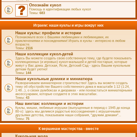
Опознаём кукол
Помощь в идентификации любых кукол
Темы:
683
Играем: наши куклы и игры вокруг них
Наши куклы: профили и истории
Познакомьте всех с Вашими любимцами и любимицами, их
приключениями и похождениями! Играть в куклы - интересно в любом
возрасте.
Темы:
2116
Наши коллекции кукол-детей
Здесь Вы можете создать свою собственную тему, где будете показывать
коллекционных (и игровых) кукол-малышей и детей постарше, которые
живут у Вас дома. Детская, Ясли, Детский Сад - здесь Вашим кукольным
деткам будет уютно!
Темы:
144
Наши кукольные домики и миниатюра
Разворачиваем миниатюрное строительство! Здесь вы можете создать
тему об обустройстве Вашего собственного дома в масштабе 1:12 (1:24,
1:48...), о своих румбоксах и диорамах - или похвастаться миниатюрными
аксессуарами, которые создаете в этих масштабах.
Темы:
43
Наш винтаж: коллекции и истории
Куклы, мишки, любимые игрушки (выпущенные в период с 1945 до конца
80-х): здесь мы делимся радостью воссоединения с игрушечными
друзьями детства, показываем наши собрания, "дружим домами"...
Темы:
75
К вершинам мастерства - вместе
Кукольная мода