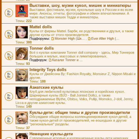
Выставки, шоу, музеи кукол, мишек и миниатюры
Выставки, фестивали, музеи, кукольные шоу в России и во всем
мире. Анонсы, отчеты, фотографии и обмен впечатлениями. А
также выставки мишек Тедди и миниатюры.
Темы:
222
Mattel dolls
Куклы от фирмы Mattel. Барби, ее родственники и друзья, а также
другие куклы от этого производителя.
Подфорумы:
Monster High (Школа Монстров)
,
Ever After High (Школа Долго и Счастливо)
Темы:
388
Tonner dolls
Всё о куклах компании Tonner doll company - здесь. Мир Тоннеров
больших и малых, массовых и лимитированных.
Подфорум:
Каталог Tonner и Wilde Imagination
Темы:
93
Integrity Toys dolls
Куклы от Джейсона Ву: Fashion Royalty, Monsieur Z, Nippon Misaki и
другие.
Темы:
188
Азиатские куклы
Клуб для любителей культовых японских и корейских кукол.
Шарнирные куклы (BJD - Ball Jointed Dolls), а также
неподражаемые Blythe, Obitsu, Volks, Pullip, Momoko, J-doll, Jenny,
Licca и другие азиатские куклы.
Темы:
149
Куклы-дети: общие темы и другие производители
Обсуждаем общие вопросы коллекционирования кукол-детей, а
также кукол-детей от производителей, не вошедших в другие
"региональные" разделы.
Темы:
37
Немецкие куклы-дети
Современные игровые и коллекционные куклы-дети немецких