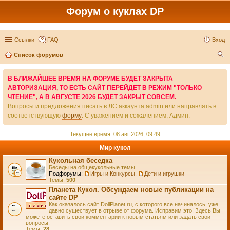
Форум о куклах DP
Ссылки
FAQ
Вход
Список форумов
ои
В БЛИЖАЙШЕЕ ВРЕМЯ НА ФОРУМЕ БУДЕТ ЗАКРЫТА
ск
АВТОРИЗАЦИЯ, ТО ЕСТЬ САЙТ ПЕРЕЙДЕТ В РЕЖИМ "ТОЛЬКО
ЧТЕНИЕ", А В АВГУСТЕ 2026 БУДЕТ ЗАКРЫТ СОВСЕМ.
Вопросы и предложения писать в ЛС аккаунта admin или направлять в
соответствующую
форму
. С уважением и сожалением, Админ.
Текущее время: 08 авг 2026, 09:49
Мир кукол
Кукольная беседка
Беседы на общекукольные темы
Подфорумы:
Игры и Конкурсы
,
Дети и игрушки
Темы:
500
Планета Кукол. Обсуждаем новые публикации на
сайте DP
Как оказалось сайт DollPlanet.ru, с которого все начиналось, уже
давно существует в отрыве от форума. Исправим это! Здесь Вы
можете оставить свои комментарии к новым статьям или задать свои
вопросы.
Темы:
28