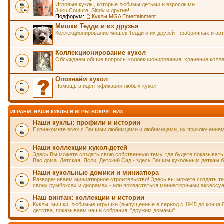
Игровые куклы, которые любимы детьми и взрослыми.
Juku Couture, Sindy и другие!
Подфорум:
Куклы MGA Entertainment
Мишки Тедди и их друзья
Коллекционирование мишек Тедди и их друзей - фабричных и авт
Коллекционирование кукол
Обсуждаем общие вопросы коллекционирования: хранение коллек
Опознаём кукол
Помощь в идентификации любых кукол
ИГРАЕМ: НАШИ КУКЛЫ И ИГРЫ ВОКРУГ НИХ
Наши куклы: профили и истории
Познакомьте всех с Вашими любимцами и любимицами, их приключениями 
Наши коллекции кукол-детей
Здесь Вы можете создать свою собственную тему, где будете показывать
Вас дома. Детская, Ясли, Детский Сад - здесь Вашим кукольным деткам б
Наши кукольные домики и миниатюра
Разворачиваем миниатюрное строительство! Здесь вы можете создать тему
своих румбоксах и диорамах - или похвастаться миниатюрными аксессуа
Наш винтаж: коллекции и истории
Куклы, мишки, любимые игрушки (выпущенные в период с 1945 до конца 
детства, показываем наши собрания, "дружим домами"...