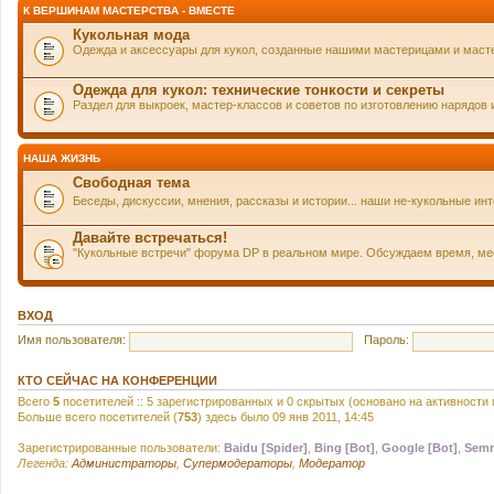
К ВЕРШИНАМ МАСТЕРСТВА - ВМЕСТЕ
Кукольная мода
Одежда и аксессуары для кукол, созданные нашими мастерицами и маст
Одежда для кукол: технические тонкости и секреты
Раздел для выкроек, мастер-классов и советов по изготовлению нарядов 
НАША ЖИЗНЬ
Свободная тема
Беседы, дискуссии, мнения, рассказы и истории... наши не-кукольные и
Давайте встречаться!
"Кукольные встречи" форума DP в реальном мире. Обсуждаем время, мест
ВХОД
Имя пользователя:
Пароль:
КТО СЕЙЧАС НА КОНФЕРЕНЦИИ
Всего
5
посетителей :: 5 зарегистрированных и 0 скрытых (основано на активности
Больше всего посетителей (
753
) здесь было 09 янв 2011, 14:45
Зарегистрированные пользователи:
Baidu [Spider]
,
Bing [Bot]
,
Google [Bot]
,
Semr
Легенда:
Администраторы
,
Супермодераторы
,
Модератор