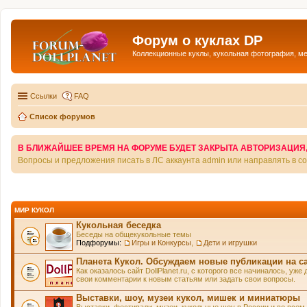
Форум о куклах DP
Коллекционные куклы, кукольная фотография, м
Ссылки
FAQ
Список форумов
В БЛИЖАЙШЕЕ ВРЕМЯ НА ФОРУМЕ БУДЕТ ЗАКРЫТА АВТОРИЗАЦИЯ, Т
Вопросы и предложения писать в ЛС аккаунта admin или направлять в 
МИР КУКОЛ
Кукольная беседка
Беседы на общекукольные темы
Подфорумы:
Игры и Конкурсы
,
Дети и игрушки
Планета Кукол. Обсуждаем новые публикации на с
Как оказалось сайт DollPlanet.ru, с которого все начиналось, у
свои комментарии к новым статьям или задать свои вопросы.
Выставки, шоу, музеи кукол, мишек и миниатюры