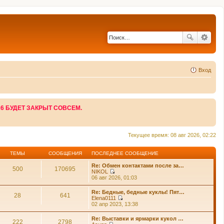
Вход
26 БУДЕТ ЗАКРЫТ СОВСЕМ.
Текущее время: 08 авг 2026, 02:22
ТЕМЫ
СООБЩЕНИЯ
ПОСЛЕДНЕЕ СООБЩЕНИЕ
Re: Обмен контактами после за…
500
170695
NIKOL
П
06 авг 2026, 01:03
е
р
Re: Бедные, бедные куклы! Пят…
е
28
641
Elena0111
й
П
02 апр 2023, 13:38
т
е
и
р
Re: Выставки и ярмарки кукол …
к
е
222
2798