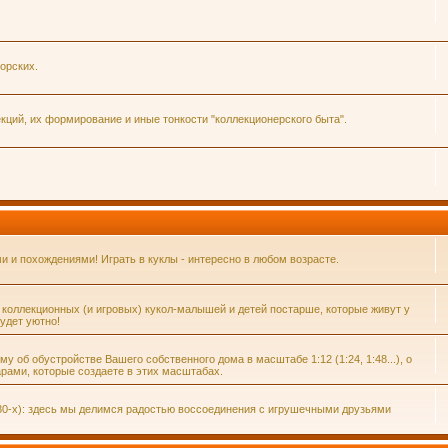
орских.
ций, их формирование и иные тонкости "коллекционерского быта".
и похождениями! Играть в куклы - интересно в любом возрасте.
 коллекционных (и игровых) кукол-малышей и детей постарше, которые живут у
удет уютно!
 об обустройстве Вашего собственного дома в масштабе 1:12 (1:24, 1:48...), о
рами, которые создаете в этих масштабах.
80-х): здесь мы делимся радостью воссоединения с игрушечными друзьями