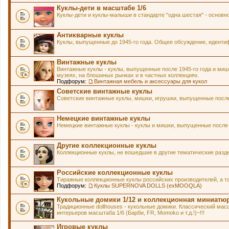
Куклы-дети в масштабе 1/6
Куклы-дети и куклы-малыши в стандарте "одна шестая" - основн
Антикварные куклы
Куклы, выпущенные до 1945-го года. Общее обсуждение, идентиф
Винтажные куклы
Винтажные куклы - куклы, выпущенные после 1945-го года и мишк
музеях, на блошиных рынках и в частных коллекциях.
Подфорум:
Винтажная мебель и аксессуары для кукол
Советские винтажные куклы
Советские винтажные куклы, мишки, игрушки, выпущенные после 
Немецкие винтажные куклы
Немецкие винтажные куклы - куклы и мишки, выпущенные после 1
Другие коллекционные куклы
Коллекционные куклы, не вошедшие в другие тематические разд
Российские коллекционные куклы
Тиражные коллекционные куклы российских производителей, а т
Подфорум:
Куклы SUPERNOVA DOLLS (exMOOQLA)
Кукольные домики 1/12 и коллекционная миниатю
Традиционные dollhouses - кукольные домики. Классический масш
интерьеров масштаба 1/6 (Барби, FR, Momoko и т.д.!)~!!!
Игровые куклы