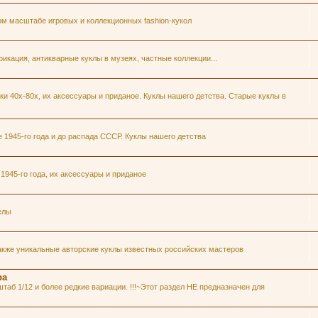
ом масштабе игровых и коллекционных fashion-кукол
икация, антикварные куклы в музеях, частные коллекции...
и 40х-80х, их аксессуары и приданое. Куклы нашего детства. Старые куклы в
1945-го года и до распада СССР. Куклы нашего детства
945-го года, их аксессуары и приданое
елы
акже уникальные авторские куклы известных российских мастеров
ра
таб 1/12 и более редкие вариации. !!!~Этот раздел НЕ предназначен для