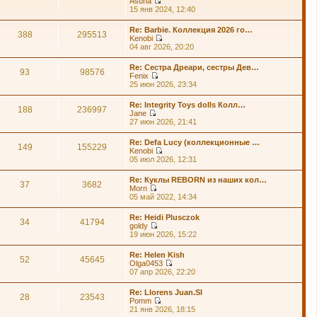
Asuna
п
й
П
15 янв 2024, 12:40
о
т
е
с
и
р
л
Re: Barbie. Коллекция 2026 го…
к
е
388
295513
е
Kenobi
п
й
д
П
04 авг 2026, 20:20
о
т
н
е
с
и
е
р
л
Re: Сестра Дреари, сестры Дев…
к
м
е
93
98576
е
Fenix
п
у
й
д
П
25 июн 2026, 23:34
о
с
т
н
е
с
о
и
е
р
л
о
Re: Integrity Toys dolls Колл…
к
м
е
188
236997
е
б
Jane
п
у
й
д
щ
П
27 июн 2026, 21:41
о
с
т
н
е
е
с
о
и
е
н
р
л
о
Re: Defa Lucy (коллекционные …
к
м
и
е
149
155229
е
б
Kenobi
п
у
ю
й
д
щ
П
05 июл 2026, 12:31
о
с
т
н
е
е
с
о
и
е
н
р
л
о
Re: Куклы REBORN из наших кол…
к
м
и
е
37
3682
е
б
Morn
п
у
ю
й
д
щ
П
05 май 2022, 14:34
о
с
т
н
е
е
с
о
и
е
н
р
л
о
Re: Heidi Plusczok
к
м
и
е
34
41794
е
б
goldy
п
у
ю
й
д
щ
П
19 июн 2026, 15:22
о
с
т
н
е
е
с
о
и
е
н
р
л
о
Re: Helen Kish
к
м
и
е
52
45645
е
б
Olga0453
п
у
ю
й
д
щ
П
07 апр 2026, 22:20
о
с
т
н
е
е
с
о
и
е
н
р
л
о
Re: Llorens Juan.Sl
к
м
и
е
28
23543
е
б
Pomm
п
у
ю
й
д
щ
П
21 янв 2026, 18:15
о
с
т
н
е
е