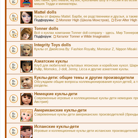
Выставки, фестивали, музеи, кукольные шоу в России и во всем
мишек Тедди и миниатюры.
Mattel dolls
Куклы от фирмы Mattel. Барби, ее родственники и друзья, а также
Подфорумы:
Monster High (Школа Монстров)
,
Ever After Hig
Tonner dolls
Всё о куклах компании Tonner doll company - здесь. Мир Тонне
Подфорум:
Каталог Tonner и Wilde Imagination
Integrity Toys dolls
Куклы от Джейсона Ву: Fashion Royalty, Monsieur Z, Nippon Misaki 
Азиатские куклы
Клуб для любителей культовых японских и корейских кукол. Шарнирн
Pullip, Momoko, J-doll, Jenny, Licca и другие азиатские куклы.
Куклы-дети: общие темы и другие производители
Обсуждаем общие вопросы коллекционирования кукол-детей, а та
разделы.
Немецкие куклы-дети
Современные игровые и коллекционные куклы-дети немецких про
Австрия)
Американские куклы-дети
Современные куклы-дети американских производителей (бренды 
Испанские куклы-дети
Игровые и коллекционные куклы-дети испанских производителей