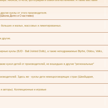
 мире. Анонсы, отчеты, фотографии и обмен впечатлениями. А также выставки
 другие куклы от этого производителя.
h (Школа Долго и Счастливо)
ров больших и малых, массовых и лимитированных.
и другие.
ые куклы (BJD - Ball Jointed Dolls), а также неподражаемые Blythe, Obitsu, Volks,
кже кукол-детей от производителей, не вошедших в другие "региональные"
изводителей. Здесь же - куклы-дети немецкоговорящих стран (Швейцария,
и авторы). Коллекционные и игровые