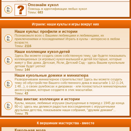
Опознаём кукол
Помощь в идентификации любых кукол
Темы:
683
Играем: наши куклы и игры вокруг них
Наши куклы: профили и истории
Познакомьте всех с Вашими любимцами и любимицами, их
приключениями и похождениями! Играть в куклы - интересно в любом
возрасте.
Темы:
2116
Наши коллекции кукол-детей
Здесь Вы можете создать свою собственную тему, где будете показывать
коллекционных (и игровых) кукол-малышей и детей постарше, которые
живут у Вас дома. Детская, Ясли, Детский Сад - здесь Вашим кукольным
деткам будет уютно!
Темы:
144
Наши кукольные домики и миниатюра
Разворачиваем миниатюрное строительство! Здесь вы можете создать
тему об обустройстве Вашего собственного дома в масштабе 1:12 (1:24,
1:48...), о своих румбоксах и диорамах - или похвастаться миниатюрными
аксессуарами, которые создаете в этих масштабах.
Темы:
43
Наш винтаж: коллекции и истории
Куклы, мишки, любимые игрушки (выпущенные в период с 1945 до конца
80-х): здесь мы делимся радостью воссоединения с игрушечными
друзьями детства, показываем наши собрания, "дружим домами"...
Темы:
75
К вершинам мастерства - вместе
Кукольная мода