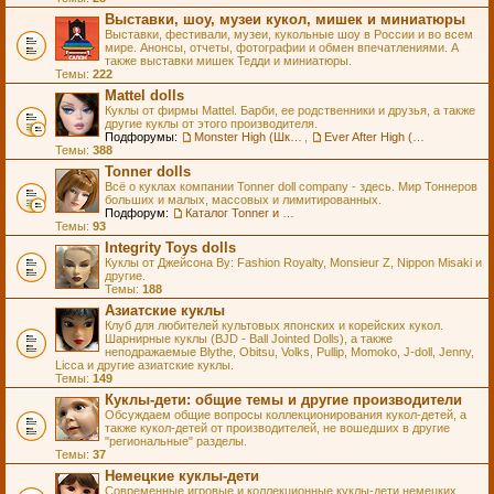
Выставки, шоу, музеи кукол, мишек и миниатюры
Выставки, фестивали, музеи, кукольные шоу в России и во всем
мире. Анонсы, отчеты, фотографии и обмен впечатлениями. А
также выставки мишек Тедди и миниатюры.
Темы:
222
Mattel dolls
Куклы от фирмы Mattel. Барби, ее родственники и друзья, а также
другие куклы от этого производителя.
Подфорумы:
Monster High (Школа Монстров)
,
Ever After High (Школа Долго и Счастливо)
Темы:
388
Tonner dolls
Всё о куклах компании Tonner doll company - здесь. Мир Тоннеров
больших и малых, массовых и лимитированных.
Подфорум:
Каталог Tonner и Wilde Imagination
Темы:
93
Integrity Toys dolls
Куклы от Джейсона Ву: Fashion Royalty, Monsieur Z, Nippon Misaki и
другие.
Темы:
188
Азиатские куклы
Клуб для любителей культовых японских и корейских кукол.
Шарнирные куклы (BJD - Ball Jointed Dolls), а также
неподражаемые Blythe, Obitsu, Volks, Pullip, Momoko, J-doll, Jenny,
Licca и другие азиатские куклы.
Темы:
149
Куклы-дети: общие темы и другие производители
Обсуждаем общие вопросы коллекционирования кукол-детей, а
также кукол-детей от производителей, не вошедших в другие
"региональные" разделы.
Темы:
37
Немецкие куклы-дети
Современные игровые и коллекционные куклы-дети немецких