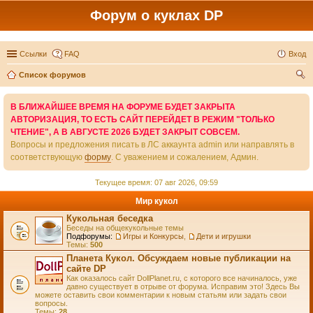
Форум о куклах DP
Ссылки
FAQ
Вход
Список форумов
ои
В БЛИЖАЙШЕЕ ВРЕМЯ НА ФОРУМЕ БУДЕТ ЗАКРЫТА
ск
АВТОРИЗАЦИЯ, ТО ЕСТЬ САЙТ ПЕРЕЙДЕТ В РЕЖИМ "ТОЛЬКО
ЧТЕНИЕ", А В АВГУСТЕ 2026 БУДЕТ ЗАКРЫТ СОВСЕМ.
Вопросы и предложения писать в ЛС аккаунта admin или направлять в
соответствующую
форму
. С уважением и сожалением, Админ.
Текущее время: 07 авг 2026, 09:59
Мир кукол
Кукольная беседка
Беседы на общекукольные темы
Подфорумы:
Игры и Конкурсы
,
Дети и игрушки
Темы:
500
Планета Кукол. Обсуждаем новые публикации на
сайте DP
Как оказалось сайт DollPlanet.ru, с которого все начиналось, уже
давно существует в отрыве от форума. Исправим это! Здесь Вы
можете оставить свои комментарии к новым статьям или задать свои
вопросы.
Темы:
28