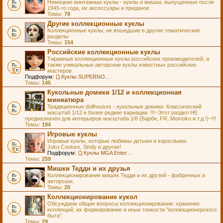
Немецкие винтажные куклы - куклы и мишки, выпущенные после
1945-го года, их аксессуары и приданое
Темы:
79
Другие коллекционные куклы
Коллекционные куклы, не вошедшие в другие тематические
разделы
Темы:
154
Российские коллекционные куклы
Тиражные коллекционные куклы российских производителей, а
также уникальные авторские куклы известных российских
мастеров
Подфорум:
Куклы SUPERNOVA DOLLS (exMOOQLA)
Темы:
145
Кукольные домики 1/12 и коллекционная
миниатюра
Традиционные dollhouses - кукольные домики. Классический
масштаб 1/12 и более редкие вариации. !!!~Этот раздел НЕ
предназначен для интерьеров масштаба 1/6 (Барби, FR, Momoko и т.д.!)~!!!
Темы:
194
Игровые куклы
Игровые куклы, которые любимы детьми и взрослыми.
Juku Couture, Sindy и другие!
Подфорум:
Куклы MGA Entertainment
Темы:
259
Мишки Тедди и их друзья
Коллекционирование мишек Тедди и их друзей - фабричных и
авторских.
Темы:
20
Коллекционирование кукол
Обсуждаем общие вопросы коллекционирования: хранение
коллекций, их формирование и иные тонкости "коллекционерского
быта".
Темы:
29