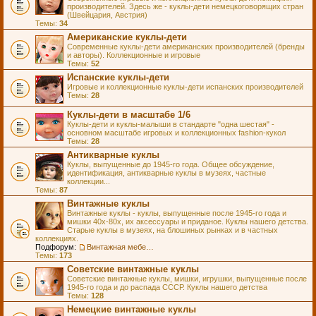
производителей. Здесь же - куклы-дети немецкоговорящих стран
(Швейцария, Австрия)
Темы:
34
Американские куклы-дети
Современные куклы-дети американских производителей (бренды
и авторы). Коллекционные и игровые
Темы:
52
Испанские куклы-дети
Игровые и коллекционные куклы-дети испанских производителей
Темы:
28
Куклы-дети в масштабе 1/6
Куклы-дети и куклы-малыши в стандарте "одна шестая" -
основном масштабе игровых и коллекционных fashion-кукол
Темы:
28
Антикварные куклы
Куклы, выпущенные до 1945-го года. Общее обсуждение,
идентификация, антикварные куклы в музеях, частные
коллекции...
Темы:
87
Винтажные куклы
Винтажные куклы - куклы, выпущенные после 1945-го года и
мишки 40х-80х, их аксессуары и приданое. Куклы нашего детства.
Старые куклы в музеях, на блошиных рынках и в частных
коллекциях.
Подфорум:
Винтажная мебель и аксессуары для кукол
Темы:
173
Советские винтажные куклы
Советские винтажные куклы, мишки, игрушки, выпущенные после
1945-го года и до распада СССР. Куклы нашего детства
Темы:
128
Немецкие винтажные куклы