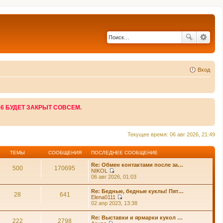
Вход
26 БУДЕТ ЗАКРЫТ СОВСЕМ.
Текущее время: 06 авг 2026, 21:49
ТЕМЫ
СООБЩЕНИЯ
ПОСЛЕДНЕЕ СООБЩЕНИЕ
Re: Обмен контактами после за…
500
170695
NIKOL
П
06 авг 2026, 01:03
е
р
Re: Бедные, бедные куклы! Пят…
е
28
641
Elena0111
й
П
02 апр 2023, 13:38
т
е
и
р
Re: Выставки и ярмарки кукол …
к
е
222
2798