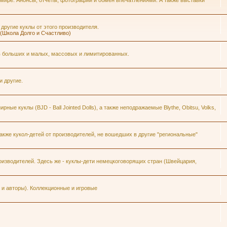
 мире. Анонсы, отчеты, фотографии и обмен впечатлениями. А также выставки
 другие куклы от этого производителя.
h (Школа Долго и Счастливо)
ров больших и малых, массовых и лимитированных.
и другие.
ые куклы (BJD - Ball Jointed Dolls), а также неподражаемые Blythe, Obitsu, Volks,
кже кукол-детей от производителей, не вошедших в другие "региональные"
изводителей. Здесь же - куклы-дети немецкоговорящих стран (Швейцария,
и авторы). Коллекционные и игровые