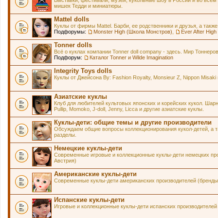
Выставки, фестивали, музеи, кукольные шоу в России и во всем
мишек Тедди и миниатюры.
Mattel dolls
Куклы от фирмы Mattel. Барби, ее родственники и друзья, а также
Подфорумы:
Monster High (Школа Монстров)
,
Ever After Hig
Tonner dolls
Всё о куклах компании Tonner doll company - здесь. Мир Тонне
Подфорум:
Каталог Tonner и Wilde Imagination
Integrity Toys dolls
Куклы от Джейсона Ву: Fashion Royalty, Monsieur Z, Nippon Misaki 
Азиатские куклы
Клуб для любителей культовых японских и корейских кукол. Шарнирн
Pullip, Momoko, J-doll, Jenny, Licca и другие азиатские куклы.
Куклы-дети: общие темы и другие производители
Обсуждаем общие вопросы коллекционирования кукол-детей, а та
разделы.
Немецкие куклы-дети
Современные игровые и коллекционные куклы-дети немецких про
Австрия)
Американские куклы-дети
Современные куклы-дети американских производителей (бренды 
Испанские куклы-дети
Игровые и коллекционные куклы-дети испанских производителей