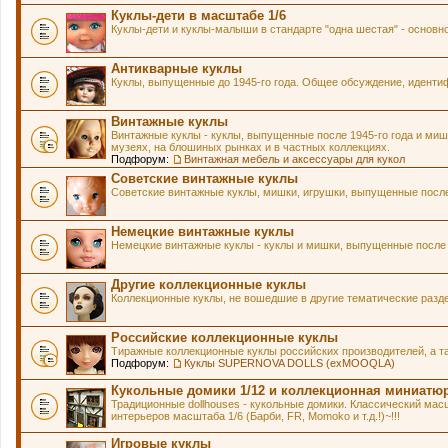
Куклы-дети в масштабе 1/6
Куклы-дети и куклы-малыши в стандарте "одна шестая" - основн
Антикварные куклы
Куклы, выпущенные до 1945-го года. Общее обсуждение, идентиф
Винтажные куклы
Винтажные куклы - куклы, выпущенные после 1945-го года и мишк
музеях, на блошиных рынках и в частных коллекциях.
Подфорум:
Винтажная мебель и аксессуары для кукол
Советские винтажные куклы
Советские винтажные куклы, мишки, игрушки, выпущенные после 
Немецкие винтажные куклы
Немецкие винтажные куклы - куклы и мишки, выпущенные после 1
Другие коллекционные куклы
Коллекционные куклы, не вошедшие в другие тематические разд
Российские коллекционные куклы
Тиражные коллекционные куклы российских производителей, а т
Подфорум:
Куклы SUPERNOVA DOLLS (exMOOQLA)
Кукольные домики 1/12 и коллекционная миниатю
Традиционные dollhouses - кукольные домики. Классический масш
интерьеров масштаба 1/6 (Барби, FR, Momoko и т.д.!)~!!!
Игровые куклы