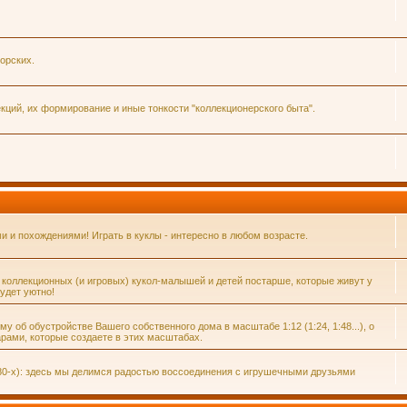
орских.
ций, их формирование и иные тонкости "коллекционерского быта".
и похождениями! Играть в куклы - интересно в любом возрасте.
 коллекционных (и игровых) кукол-малышей и детей постарше, которые живут у
удет уютно!
 об обустройстве Вашего собственного дома в масштабе 1:12 (1:24, 1:48...), о
рами, которые создаете в этих масштабах.
80-х): здесь мы делимся радостью воссоединения с игрушечными друзьями