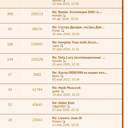
Asuna
п
й
П
15 янв 2024, 12:40
о
т
е
с
и
р
л
Re: Barbie. Коллекция 2026 го…
к
е
388
295513
е
Kenobi
п
й
д
П
04 авг 2026, 20:20
о
т
н
е
с
и
е
р
л
Re: Сестра Дреари, сестры Дев…
к
м
е
93
98576
е
Fenix
п
у
й
д
П
25 июн 2026, 23:34
о
с
т
н
е
с
о
и
е
р
л
о
Re: Integrity Toys dolls Колл…
к
м
е
188
236997
е
б
Jane
п
у
й
д
щ
П
27 июн 2026, 21:41
о
с
т
н
е
е
с
о
и
е
н
р
л
о
Re: Defa Lucy (коллекционные …
к
м
и
е
149
155229
е
б
Kenobi
п
у
ю
й
д
щ
П
05 июл 2026, 12:31
о
с
т
н
е
е
с
о
и
е
н
р
л
о
Re: Куклы REBORN из наших кол…
к
м
и
е
37
3682
е
б
Morn
п
у
ю
й
д
щ
П
05 май 2022, 14:34
о
с
т
н
е
е
с
о
и
е
н
р
л
о
Re: Heidi Plusczok
к
м
и
е
34
41794
е
б
goldy
п
у
ю
й
д
щ
П
19 июн 2026, 15:22
о
с
т
н
е
е
с
о
и
е
н
р
л
о
Re: Helen Kish
к
м
и
е
52
45645
е
б
Olga0453
п
у
ю
й
д
щ
П
07 апр 2026, 22:20
о
с
т
н
е
е
с
о
и
е
н
р
л
о
Re: Llorens Juan.Sl
к
м
и
е
28
23543
е
б
Pomm
п
у
ю
й
д
щ
П
21 янв 2026, 18:15
о
с
т
н
е
е