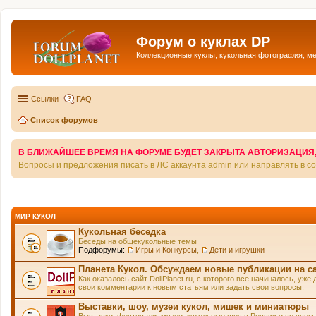
Форум о куклах DP
Коллекционные куклы, кукольная фотография, м
Ссылки
FAQ
Список форумов
В БЛИЖАЙШЕЕ ВРЕМЯ НА ФОРУМЕ БУДЕТ ЗАКРЫТА АВТОРИЗАЦИЯ, Т
Вопросы и предложения писать в ЛС аккаунта admin или направлять в 
МИР КУКОЛ
Кукольная беседка
Беседы на общекукольные темы
Подфорумы:
Игры и Конкурсы
,
Дети и игрушки
Планета Кукол. Обсуждаем новые публикации на с
Как оказалось сайт DollPlanet.ru, с которого все начиналось, у
свои комментарии к новым статьям или задать свои вопросы.
Выставки, шоу, музеи кукол, мишек и миниатюры