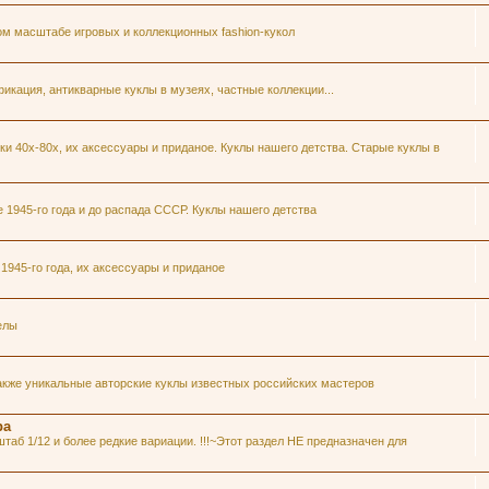
ом масштабе игровых и коллекционных fashion-кукол
икация, антикварные куклы в музеях, частные коллекции...
и 40х-80х, их аксессуары и приданое. Куклы нашего детства. Старые куклы в
1945-го года и до распада СССР. Куклы нашего детства
945-го года, их аксессуары и приданое
елы
акже уникальные авторские куклы известных российских мастеров
ра
таб 1/12 и более редкие вариации. !!!~Этот раздел НЕ предназначен для