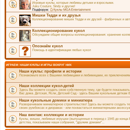
Игровые куклы, которые любимы детьми и взрослыми.
Juku Couture, Sindy и другие!
Подфорум:
Куклы MGA Entertainment
Мишки Тедди и их друзья
Коллекционирование мишек Тедди и их друзей - фабричных и авт
Коллекционирование кукол
Обсуждаем общие вопросы коллекционирования: хранение коллек
Опознаём кукол
Помощь в идентификации любых кукол
ИГРАЕМ: НАШИ КУКЛЫ И ИГРЫ ВОКРУГ НИХ
Наши куклы: профили и истории
Познакомьте всех с Вашими любимцами и любимицами, их приключениями 
Наши коллекции кукол-детей
Здесь Вы можете создать свою собственную тему, где будете показывать
Вас дома. Детская, Ясли, Детский Сад - здесь Вашим кукольным деткам б
Наши кукольные домики и миниатюра
Разворачиваем миниатюрное строительство! Здесь вы можете создать тему
своих румбоксах и диорамах - или похвастаться миниатюрными аксессуа
Наш винтаж: коллекции и истории
Куклы, мишки, любимые игрушки (выпущенные в период с 1945 до конца 
детства, показываем наши собрания, "дружим домами"...