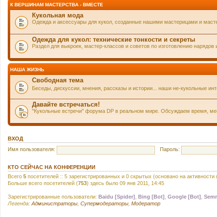
К ВЕРШИНАМ МАСТЕРСТВА - ВМЕСТЕ
Кукольная мода
Одежда и аксессуары для кукол, созданные нашими мастерицами и маст
Одежда для кукол: технические тонкости и секреты
Раздел для выкроек, мастер-классов и советов по изготовлению нарядов 
НАША ЖИЗНЬ
Свободная тема
Беседы, дискуссии, мнения, рассказы и истории... наши не-кукольные и
Давайте встречаться!
"Кукольные встречи" форума DP в реальном мире. Обсуждаем время, мест
ВХОД
Имя пользователя:
Пароль:
КТО СЕЙЧАС НА КОНФЕРЕНЦИИ
Всего
5
посетителей :: 5 зарегистрированных и 0 скрытых (основано на активности
Больше всего посетителей (
753
) здесь было 09 янв 2011, 14:45
Зарегистрированные пользователи:
Baidu [Spider]
,
Bing [Bot]
,
Google [Bot]
,
Semr
Легенда:
Администраторы
,
Супермодераторы
,
Модератор