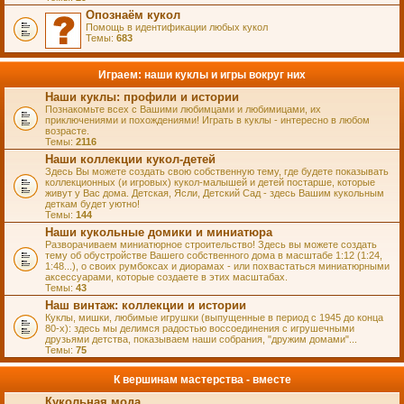
Опознаём кукол
Помощь в идентификации любых кукол
Темы:
683
Играем: наши куклы и игры вокруг них
Наши куклы: профили и истории
Познакомьте всех с Вашими любимцами и любимицами, их
приключениями и похождениями! Играть в куклы - интересно в любом
возрасте.
Темы:
2116
Наши коллекции кукол-детей
Здесь Вы можете создать свою собственную тему, где будете показывать
коллекционных (и игровых) кукол-малышей и детей постарше, которые
живут у Вас дома. Детская, Ясли, Детский Сад - здесь Вашим кукольным
деткам будет уютно!
Темы:
144
Наши кукольные домики и миниатюра
Разворачиваем миниатюрное строительство! Здесь вы можете создать
тему об обустройстве Вашего собственного дома в масштабе 1:12 (1:24,
1:48...), о своих румбоксах и диорамах - или похвастаться миниатюрными
аксессуарами, которые создаете в этих масштабах.
Темы:
43
Наш винтаж: коллекции и истории
Куклы, мишки, любимые игрушки (выпущенные в период с 1945 до конца
80-х): здесь мы делимся радостью воссоединения с игрушечными
друзьями детства, показываем наши собрания, "дружим домами"...
Темы:
75
К вершинам мастерства - вместе
Кукольная мода