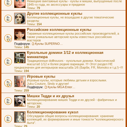
Немецкие винтажные куклы - куклы и мишки, выпущенные после
1945-го года, их аксессуары и приданое
Темы:
79
Другие коллекционные куклы
Коллекционные куклы, не вошедшие в другие тематические
разделы
Темы:
154
Российские коллекционные куклы
Тиражные коллекционные куклы российских производителей, а
также уникальные авторские куклы известных российских
мастеров
Подфорум:
Куклы SUPERNOVA DOLLS (exMOOQLA)
Темы:
145
Кукольные домики 1/12 и коллекционная
миниатюра
Традиционные dollhouses - кукольные домики. Классический
масштаб 1/12 и более редкие вариации. !!!~Этот раздел НЕ
предназначен для интерьеров масштаба 1/6 (Барби, FR, Momoko и т.д.!)~!!!
Темы:
194
Игровые куклы
Игровые куклы, которые любимы детьми и взрослыми.
Juku Couture, Sindy и другие!
Подфорум:
Куклы MGA Entertainment
Темы:
259
Мишки Тедди и их друзья
Коллекционирование мишек Тедди и их друзей - фабричных и
авторских.
Темы:
20
Коллекционирование кукол
Обсуждаем общие вопросы коллекционирования: хранение
коллекций, их формирование и иные тонкости "коллекционерского
быта".
Темы:
29