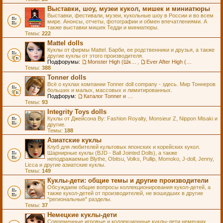
Выставки, шоу, музеи кукол, мишек и миниатюры
Выставки, фестивали, музеи, кукольные шоу в России и во всем
мире. Анонсы, отчеты, фотографии и обмен впечатлениями. А
также выставки мишек Тедди и миниатюры.
Темы:
222
Mattel dolls
Куклы от фирмы Mattel. Барби, ее родственники и друзья, а также
другие куклы от этого производителя.
Подфорумы:
Monster High (Школа Монстров)
,
Ever After High (Школа Долго и Счастливо)
Темы:
388
Tonner dolls
Всё о куклах компании Tonner doll company - здесь. Мир Тоннеров
больших и малых, массовых и лимитированных.
Подфорум:
Каталог Tonner и Wilde Imagination
Темы:
93
Integrity Toys dolls
Куклы от Джейсона Ву: Fashion Royalty, Monsieur Z, Nippon Misaki и
другие.
Темы:
188
Азиатские куклы
Клуб для любителей культовых японских и корейских кукол.
Шарнирные куклы (BJD - Ball Jointed Dolls), а также
неподражаемые Blythe, Obitsu, Volks, Pullip, Momoko, J-doll, Jenny,
Licca и другие азиатские куклы.
Темы:
149
Куклы-дети: общие темы и другие производители
Обсуждаем общие вопросы коллекционирования кукол-детей, а
также кукол-детей от производителей, не вошедших в другие
"региональные" разделы.
Темы:
37
Немецкие куклы-дети
Современные игровые и коллекционные куклы-дети немецких