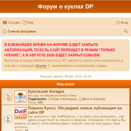
Форум о куклах DP
Ссылки
FAQ
Вход
Список форумов
ои
В БЛИЖАЙШЕЕ ВРЕМЯ НА ФОРУМЕ БУДЕТ ЗАКРЫТА
ск
АВТОРИЗАЦИЯ, ТО ЕСТЬ САЙТ ПЕРЕЙДЕТ В РЕЖИМ "ТОЛЬКО
ЧТЕНИЕ", А В АВГУСТЕ 2026 БУДЕТ ЗАКРЫТ СОВСЕМ.
Вопросы и предложения писать в ЛС аккаунта admin или направлять в
соответствующую
форму
. С уважением и сожалением, Админ.
Текущее время: 08 авг 2026, 12:18
Мир кукол
Кукольная беседка
Беседы на общекукольные темы
Подфорумы:
Игры и Конкурсы
,
Дети и игрушки
Темы:
500
Планета Кукол. Обсуждаем новые публикации на
сайте DP
Как оказалось сайт DollPlanet.ru, с которого все начиналось, уже
давно существует в отрыве от форума. Исправим это! Здесь Вы
можете оставить свои комментарии к новым статьям или задать свои
вопросы.
Темы:
28