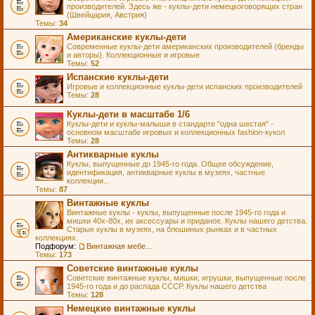
производителей. Здесь же - куклы-дети немецкоговорящих стран
(Швейцария, Австрия)
Темы:
34
Американские куклы-дети
Современные куклы-дети американских производителей (бренды
и авторы). Коллекционные и игровые
Темы:
52
Испанские куклы-дети
Игровые и коллекционные куклы-дети испанских производителей
Темы:
28
Куклы-дети в масштабе 1/6
Куклы-дети и куклы-малыши в стандарте "одна шестая" -
основном масштабе игровых и коллекционных fashion-кукол
Темы:
28
Антикварные куклы
Куклы, выпущенные до 1945-го года. Общее обсуждение,
идентификация, антикварные куклы в музеях, частные
коллекции...
Темы:
87
Винтажные куклы
Винтажные куклы - куклы, выпущенные после 1945-го года и
мишки 40х-80х, их аксессуары и приданое. Куклы нашего детства.
Старые куклы в музеях, на блошиных рынках и в частных
коллекциях.
Подфорум:
Винтажная мебель и аксессуары для кукол
Темы:
173
Советские винтажные куклы
Советские винтажные куклы, мишки, игрушки, выпущенные после
1945-го года и до распада СССР. Куклы нашего детства
Темы:
128
Немецкие винтажные куклы