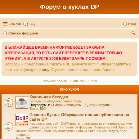
Форум о куклах DP
Ссылки
FAQ
Вход
Список форумов
ои
В БЛИЖАЙШЕЕ ВРЕМЯ НА ФОРУМЕ БУДЕТ ЗАКРЫТА
ск
АВТОРИЗАЦИЯ, ТО ЕСТЬ САЙТ ПЕРЕЙДЕТ В РЕЖИМ "ТОЛЬКО
ЧТЕНИЕ", А В АВГУСТЕ 2026 БУДЕТ ЗАКРЫТ СОВСЕМ.
Вопросы и предложения писать в ЛС аккаунта admin или направлять в
соответствующую
форму
. С уважением и сожалением, Админ.
Текущее время: 08 авг 2026, 07:20
Мир кукол
Кукольная беседка
Беседы на общекукольные темы
Подфорумы:
Игры и Конкурсы
,
Дети и игрушки
Темы:
500
Планета Кукол. Обсуждаем новые публикации на
сайте DP
Как оказалось сайт DollPlanet.ru, с которого все начиналось, уже
давно существует в отрыве от форума. Исправим это! Здесь Вы
можете оставить свои комментарии к новым статьям или задать свои
вопросы.
Темы:
28