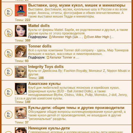
Выставки, шоу, музеи кукол, мишек и миниатюры
Выставки, фестивали, музеи, кукольные шоу в России и во всем
мире. Анонсы, отчеты, фотографии и обмен впечатлениями. А
также выставки мишек Тедди и миниатюры.
Темы:
222
Mattel dolls
Куклы от фирмы Mattel. Барби, ее родственники и друзья, а также
другие куклы от этого производителя.
Подфорумы:
Monster High (Школа Монстров)
,
Ever After High (Школа Долго и Счастливо)
Темы:
388
Tonner dolls
Всё о куклах компании Tonner doll company - здесь. Мир Тоннеров
больших и малых, массовых и лимитированных.
Подфорум:
Каталог Tonner и Wilde Imagination
Темы:
93
Integrity Toys dolls
Куклы от Джейсона Ву: Fashion Royalty, Monsieur Z, Nippon Misaki и
другие.
Темы:
188
Азиатские куклы
Клуб для любителей культовых японских и корейских кукол.
Шарнирные куклы (BJD - Ball Jointed Dolls), а также
неподражаемые Blythe, Obitsu, Volks, Pullip, Momoko, J-doll, Jenny,
Licca и другие азиатские куклы.
Темы:
149
Куклы-дети: общие темы и другие производители
Обсуждаем общие вопросы коллекционирования кукол-детей, а
также кукол-детей от производителей, не вошедших в другие
"региональные" разделы.
Темы:
37
Немецкие куклы-дети
Современные игровые и коллекционные куклы-дети немецких