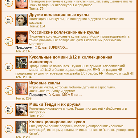
Немецкие винтажные куклы - куклы и мишки, выпущенные после
1945-го года, их аксессуары и приданое
Темы:
79
Другие коллекционные куклы
Коллекционные куклы, не вошедшие в другие тематические
разделы
Темы:
154
Российские коллекционные куклы
Тиражные коллекционные куклы российских производителей, а
также уникальные авторские куклы известных российских
мастеров
Подфорум:
Куклы SUPERNOVA DOLLS (exMOOQLA)
Темы:
145
Кукольные домики 1/12 и коллекционная
миниатюра
Традиционные dollhouses - кукольные домики. Классический
масштаб 1/12 и более редкие вариации. !!!~Этот раздел НЕ
предназначен для интерьеров масштаба 1/6 (Барби, FR, Momoko и т.д.!)~!!!
Темы:
194
Игровые куклы
Игровые куклы, которые любимы детьми и взрослыми.
Juku Couture, Sindy и другие!
Подфорум:
Куклы MGA Entertainment
Темы:
259
Мишки Тедди и их друзья
Коллекционирование мишек Тедди и их друзей - фабричных и
авторских.
Темы:
20
Коллекционирование кукол
Обсуждаем общие вопросы коллекционирования: хранение
коллекций, их формирование и иные тонкости "коллекционерского
быта".
Темы:
29