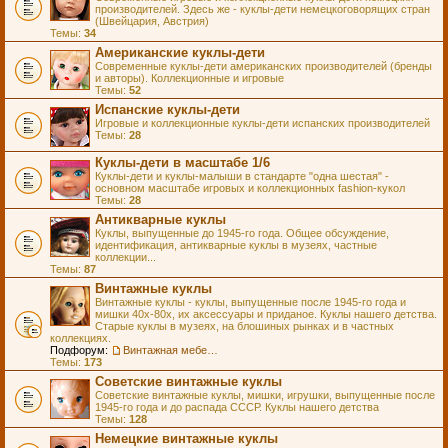
производителей. Здесь же - куклы-дети немецкоговорящих стран
(Швейцария, Австрия)
Темы:
34
Американские куклы-дети
Современные куклы-дети американских производителей (бренды
и авторы). Коллекционные и игровые
Темы:
52
Испанские куклы-дети
Игровые и коллекционные куклы-дети испанских производителей
Темы:
28
Куклы-дети в масштабе 1/6
Куклы-дети и куклы-малыши в стандарте "одна шестая" -
основном масштабе игровых и коллекционных fashion-кукол
Темы:
28
Антикварные куклы
Куклы, выпущенные до 1945-го года. Общее обсуждение,
идентификация, антикварные куклы в музеях, частные
коллекции...
Темы:
87
Винтажные куклы
Винтажные куклы - куклы, выпущенные после 1945-го года и
мишки 40х-80х, их аксессуары и приданое. Куклы нашего детства.
Старые куклы в музеях, на блошиных рынках и в частных
коллекциях.
Подфорум:
Винтажная мебель и аксессуары для кукол
Темы:
173
Советские винтажные куклы
Советские винтажные куклы, мишки, игрушки, выпущенные после
1945-го года и до распада СССР. Куклы нашего детства
Темы:
128
Немецкие винтажные куклы