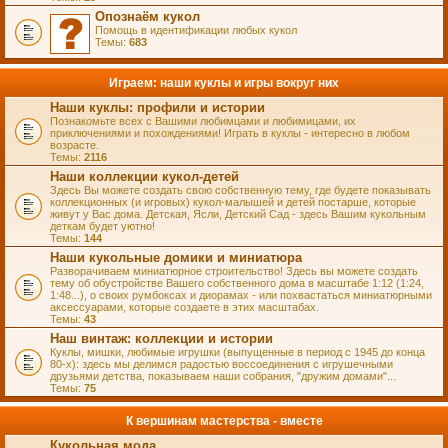
Опознаём кукол
Помощь в идентификации любых кукол
Темы:
683
Играем: наши куклы и игры вокруг них
Наши куклы: профили и истории
Познакомьте всех с Вашими любимцами и любимицами, их
приключениями и похождениями! Играть в куклы - интересно в любом
возрасте.
Темы:
2116
Наши коллекции кукол-детей
Здесь Вы можете создать свою собственную тему, где будете показывать
коллекционных (и игровых) кукол-малышей и детей постарше, которые
живут у Вас дома. Детская, Ясли, Детский Сад - здесь Вашим кукольным
деткам будет уютно!
Темы:
144
Наши кукольные домики и миниатюра
Разворачиваем миниатюрное строительство! Здесь вы можете создать
тему об обустройстве Вашего собственного дома в масштабе 1:12 (1:24,
1:48...), о своих румбоксах и диорамах - или похвастаться миниатюрными
аксессуарами, которые создаете в этих масштабах.
Темы:
43
Наш винтаж: коллекции и истории
Куклы, мишки, любимые игрушки (выпущенные в период с 1945 до конца
80-х): здесь мы делимся радостью воссоединения с игрушечными
друзьями детства, показываем наши собрания, "дружим домами"...
Темы:
75
К вершинам мастерства - вместе
Кукольная мода