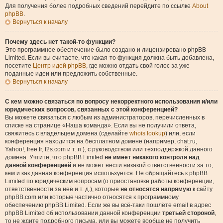
Для получения более подробных сведений перейдите по ссылке
About
phpBB
.
Вернуться к началу
Почему здесь нет такой-то функции?
Это программное обеспечение было создано и лицензировано phpBB
Limited. Если вы считаете, что какая-то функция должна быть добавлена,
посетите
Центр идей phpBB
, где можно отдать свой голос за уже
поданные идеи или предложить собственные.
Вернуться к началу
С кем можно связаться по вопросу некорректного использования и/или
юридических вопросов, связанных с этой конференцией?
Вы можете связаться с любым из администраторов, перечисленных в
списке на странице «Наша команда». Если вы не получили ответа,
свяжитесь с владельцем домена (сделайте
whois lookup
) или, если
конференция находится на бесплатном домене (например, chat.ru,
Yahoo!, free.fr, f2s.com и т. п.), с руководством или техподдержкой данного
домена. Учтите, что phpBB Limited
не имеет никакого контроля над
данной конференцией
и не может нести никакой ответственности за то,
кем и как данная конференция используется. Не обращайтесь к phpBB
Limited по юридическим вопросам (о приостановке работы конференции,
ответственности за неё и т. д.), которые
не относятся напрямую
к сайту
phpBB.com или которые частично относятся к программному
обеспечению phpBB Limited. Если же вы всё-таки пошлёте email в адрес
phpBB Limited об использовании данной конференции
третьей стороной
,
то не ждите подробного письма, или вы можете вообще не получить