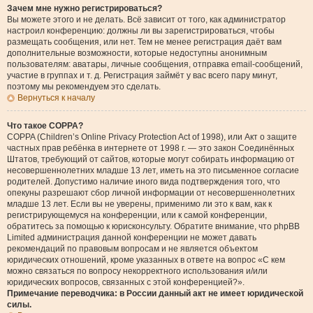
Зачем мне нужно регистрироваться?
Вы можете этого и не делать. Всё зависит от того, как администратор
настроил конференцию: должны ли вы зарегистрироваться, чтобы
размещать сообщения, или нет. Тем не менее регистрация даёт вам
дополнительные возможности, которые недоступны анонимным
пользователям: аватары, личные сообщения, отправка email-сообщений,
участие в группах и т. д. Регистрация займёт у вас всего пару минут,
поэтому мы рекомендуем это сделать.
Вернуться к началу
Что такое COPPA?
COPPA (Children’s Online Privacy Protection Act of 1998), или Акт о защите
частных прав ребёнка в интернете от 1998 г. — это закон Соединённых
Штатов, требующий от сайтов, которые могут собирать информацию от
несовершеннолетних младше 13 лет, иметь на это письменное согласие
родителей. Допустимо наличие иного вида подтверждения того, что
опекуны разрешают сбор личной информации от несовершеннолетних
младше 13 лет. Если вы не уверены, применимо ли это к вам, как к
регистрирующемуся на конференции, или к самой конференции,
обратитесь за помощью к юрисконсульту. Обратите внимание, что phpBB
Limited администрация данной конференции не может давать
рекомендаций по правовым вопросам и не является объектом
юридических отношений, кроме указанных в ответе на вопрос «С кем
можно связаться по вопросу некорректного использования и/или
юридических вопросов, связанных с этой конференцией?».
Примечание переводчика: в России данный акт не имеет юридической
силы.