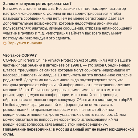
Зачем мне нужно регистрироваться?
Вы можете этого и не делать. Всё зависит от того, как администратор
настроил конференцию: должны ли вы зарегистрироваться, чтобы
размещать сообщения, или нет. Тем не менее регистрация даёт вам
дополнительные возможности, которые недоступны анонимным
пользователям: аватары, личные сообщения, отправка email-сообщений,
участие в группах и т. д. Регистрация займёт у вас всего пару минут,
поэтому мы рекомендуем это сделать.
Вернуться к началу
Что такое COPPA?
COPPA (Children’s Online Privacy Protection Act of 1998), или Акт о защите
частных прав ребёнка в интернете от 1998 г. — это закон Соединённых
Штатов, требующий от сайтов, которые могут собирать информацию от
несовершеннолетних младше 13 лет, иметь на это письменное согласие
родителей. Допустимо наличие иного вида подтверждения того, что
опекуны разрешают сбор личной информации от несовершеннолетних
младше 13 лет. Если вы не уверены, применимо ли это к вам, как к
регистрирующемуся на конференции, или к самой конференции,
обратитесь за помощью к юрисконсульту. Обратите внимание, что phpBB
Limited администрация данной конференции не может давать
рекомендаций по правовым вопросам и не является объектом
юридических отношений, кроме указанных в ответе на вопрос «С кем
можно связаться по вопросу некорректного использования и/или
юридических вопросов, связанных с этой конференцией?».
Примечание переводчика: в России данный акт не имеет юридической
силы.