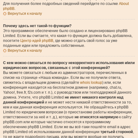
Для получения более подробных сведений перейдите по ссылке
About
phpBB
.
Вернуться к началу
Почему здесь нет такой-то функции?
Это программное обеспечение было создано и лицензировано phpBB
Limited. Если вы считаете, что какая-то функция должна быть добавлена,
посетите
Центр идей phpBB
, где можно отдать свой голос за уже
поданные идеи или предложить собственные.
Вернуться к началу
С кем можно связаться по вопросу некорректного использования и/или
юридических вопросов, связанных с этой конференцией?
Вы можете связаться с любым из администраторов, перечисленных в
списке на странице «Наша команда». Если вы не получили ответа,
свяжитесь с владельцем домена (сделайте
whois lookup
) или, если
конференция находится на бесплатном домене (например, chat.ru,
Yahoo!, free.fr, f2s.com и т. п.), с руководством или техподдержкой данного
домена. Учтите, что phpBB Limited
не имеет никакого контроля над
данной конференцией
и не может нести никакой ответственности за то,
кем и как данная конференция используется. Не обращайтесь к phpBB
Limited по юридическим вопросам (о приостановке работы конференции,
ответственности за неё и т. д.), которые
не относятся напрямую
к сайту
phpBB.com или которые частично относятся к программному
обеспечению phpBB Limited. Если же вы всё-таки пошлёте email в адрес
phpBB Limited об использовании данной конференции
третьей стороной
,
то не ждите подробного письма, или вы можете вообще не получить