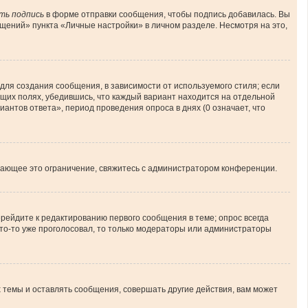
ть подпись
в форме отправки сообщения, чтобы подпись добавилась. Вы
ений» пункта «Личные настройки» в личном разделе. Несмотря на это,
ля создания сообщения, в зависимости от используемого стиля; если
ующих полях, убедившись, что каждый вариант находится на отдельной
иантов ответа», период проведения опроса в днях (0 означает, что
шающее это ограничение, свяжитесь с администратором конференции.
рейдите к редактированию первого сообщения в теме; опрос всегда
 кто-то уже проголосовал, то только модераторы или администраторы
темы и оставлять сообщения, совершать другие действия, вам может