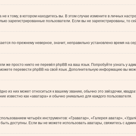
е к тому, в котором находитесь вы. В этом случае измените в личных настройк
только зарегистрированные пользователи. Если вы не зарегистрированы, то с
ажается по-прежнему неверное, значит, неправильно установлено время на с
ли же просто никто не перевёл phpBB на ваш язык. Попробуйте узнать у ад
ами можете перевести phpBB на свой язык. Дополнительную информацию вы мож
дно из них может относиться к вашему званию, обычно это звёздочки, квадра
ние известно как «аватара» и обычно уникально для каждого пользователя.
использованием четырёх инструментов: «Граватар», «Галерея аватар», «Уда
ут быть доступны. Если вы не можете использовать аватары, свяжитесь с ад