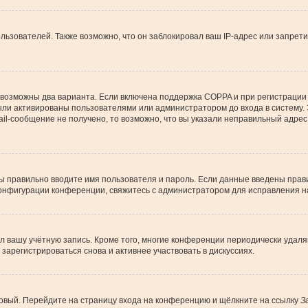
зователей. Также возможно, что он заблокировал ваш IP-адрес или запрети
 возможны два варианта. Если включена поддержка COPPA и при регистрации 
ыли активированы пользователями или администратором до входа в систему.
l-сообщение не получено, то возможно, что вы указали неправильный адрес 
вы правильно вводите имя пользователя и пароль. Если данные введены прави
конфигурации конференции, свяжитесь с администратором для исправления н
ил вашу учётную запись. Кроме того, многие конференции периодически уда
арегистрироваться снова и активнее участвовать в дискуссиях.
 новый. Перейдите на страницу входа на конференцию и щёлкните на ссылку
З