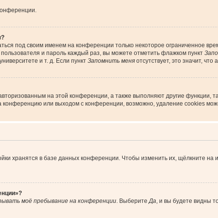
конференции.
я?
аться под своим именем на конференции только некоторое ограниченное время
я пользователя и пароль каждый раз, вы можете отметить флажком пункт
Запо
ниверситете и т. д. Если пункт
Запомнить меня
отсутствует, это значит, что
 авторизованным на этой конференции, а также выполняют другие функции, т
а конференцию или выходом с конференции, возможно, удаление cookies мож
йки хранятся в базе данных конференции. Чтобы изменить их, щёлкните на 
енции»?
рывать моё пребывание на конференции
. Выберите
Да
, и вы будете видны 