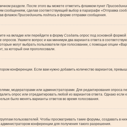
личном разделе. После этого вы можете отметить флажком пункт
Присоедини
им сообщениям, сделав соответствующий выбор в параграфе «Отправка сообщ
рав флажок
Присоединить подпись
в форме отправки сообщения.
ите на вкладке или перейдите в форму
Создать опрос
под основной формой д
ие опросов. Укажите вопрос и как минимум два варианта ответа в соответств
 которые могут выбрать пользователи при голосовании, с помощью опции «Вар
т, за который они проголосовали.
тором конференции. Если вам нужно добавить количество вариантов, превы
дателями, модераторами или администраторами. Для редактирования опроса пе
 удалить опрос или отредактировать любой из вариантов ответа. Однако если
 нельзя было менять варианты ответов во время голосования.
уппам пользователей. Чтобы просматривать такие форумы, создавать в них 
 администратором конференции для получения такого разрешения.