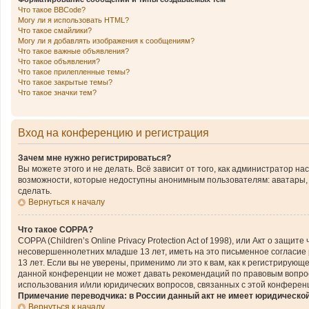
Что такое BBCode?
Могу ли я использовать HTML?
Что такое смайлики?
Могу ли я добавлять изображения к сообщениям?
Что такое важные объявления?
Что такое объявления?
Что такое прилепленные темы?
Что такое закрытые темы?
Что такое значки тем?
Вход на конференцию и регистрация
Зачем мне нужно регистрироваться?
Вы можете этого и не делать. Всё зависит от того, как администратор 
возможности, которые недоступны анонимным пользователям: аватары, ли
сделать.
Вернуться к началу
Что такое COPPA?
COPPA (Children’s Online Privacy Protection Act of 1998), или Акт о за
несовершеннолетних младше 13 лет, иметь на это письменное согласие
13 лет. Если вы не уверены, применимо ли это к вам, как к регистриру
данной конференции не может давать рекомендаций по правовым вопроса
использования и/или юридических вопросов, связанных с этой конферен
Примечание переводчика: в России данный акт не имеет юридическо
Вернуться к началу