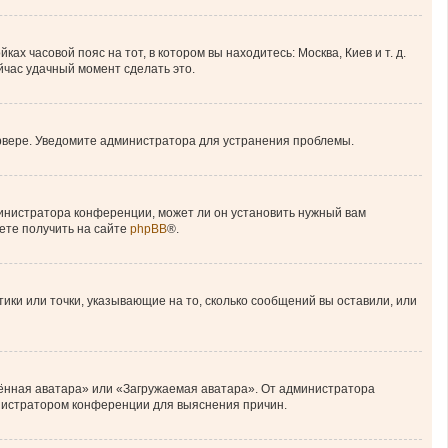
ах часовой пояс на тот, в котором вы находитесь: Москва, Киев и т. д.
ейчас удачный момент сделать это.
ервере. Уведомите администратора для устранения проблемы.
министратора конференции, может ли он установить нужный вам
ете получить на сайте
phpBB
®.
тики или точки, указывающие на то, сколько сообщений вы оставили, или
лённая аватара» или «Загружаемая аватара». От администратора
министратором конференции для выяснения причин.