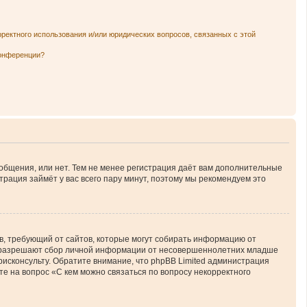
рректного использования и/или юридических вопросов, связанных с этой
конференции?
ообщения, или нет. Тем не менее регистрация даёт вам дополнительные
трация займёт у вас всего пару минут, поэтому мы рекомендуем это
атов, требующий от сайтов, которые могут собирать информацию от
ны разрешают сбор личной информации от несовершеннолетних младше
юрисконсульту. Обратите внимание, что phpBB Limited администрация
е на вопрос «С кем можно связаться по вопросу некорректного