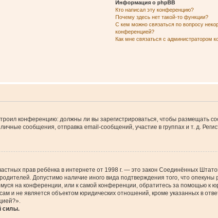
Информация о phpBB
Кто написал эту конференцию?
Почему здесь нет такой-то функции?
С кем можно связаться по вопросу неко
конференцией?
Как мне связаться с администратором 
настроил конференцию: должны ли вы зарегистрироваться, чтобы размещать с
чные сообщения, отправка email-сообщений, участие в группах и т. д. Регис
щите частных прав ребёнка в интернете от 1998 г. — это закон Соединённых Шт
 родителей. Допустимо наличие иного вида подтверждения того, что опеку
ющемуся на конференции, или к самой конференции, обратитесь за помощью к 
м и не является объектом юридических отношений, кроме указанных в ответ
цией?».
й силы.