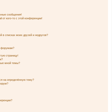
чные сообщения!
l от кого-то с этой конференции!
й в списках моих друзей и недругов?
и форумам?
стую страницу!
и?
нные мной темы?
ься на определённую тему?
форум?
ференции?