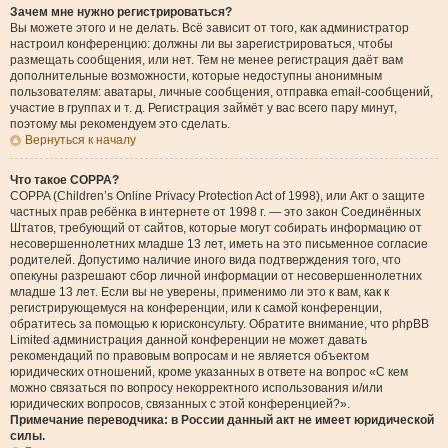
Зачем мне нужно регистрироваться?
Вы можете этого и не делать. Всё зависит от того, как администратор
настроил конференцию: должны ли вы зарегистрироваться, чтобы
размещать сообщения, или нет. Тем не менее регистрация даёт вам
дополнительные возможности, которые недоступны анонимным
пользователям: аватары, личные сообщения, отправка email-сообщений,
участие в группах и т. д. Регистрация займёт у вас всего пару минут,
поэтому мы рекомендуем это сделать.
Вернуться к началу
Что такое COPPA?
COPPA (Children’s Online Privacy Protection Act of 1998), или Акт о защите
частных прав ребёнка в интернете от 1998 г. — это закон Соединённых
Штатов, требующий от сайтов, которые могут собирать информацию от
несовершеннолетних младше 13 лет, иметь на это письменное согласие
родителей. Допустимо наличие иного вида подтверждения того, что
опекуны разрешают сбор личной информации от несовершеннолетних
младше 13 лет. Если вы не уверены, применимо ли это к вам, как к
регистрирующемуся на конференции, или к самой конференции,
обратитесь за помощью к юрисконсульту. Обратите внимание, что phpBB
Limited администрация данной конференции не может давать
рекомендаций по правовым вопросам и не является объектом
юридических отношений, кроме указанных в ответе на вопрос «С кем
можно связаться по вопросу некорректного использования и/или
юридических вопросов, связанных с этой конференцией?».
Примечание переводчика: в России данный акт не имеет юридической
силы.