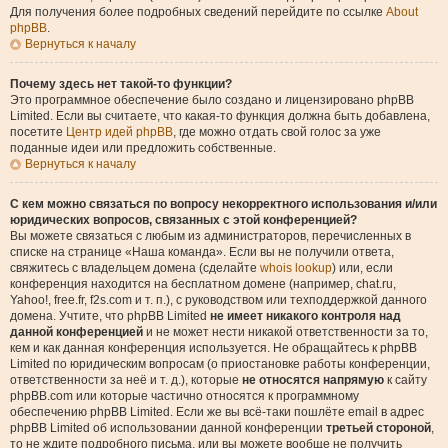
Для получения более подробных сведений перейдите по ссылке
About
phpBB
.
Вернуться к началу
Почему здесь нет такой-то функции?
Это программное обеспечение было создано и лицензировано phpBB
Limited. Если вы считаете, что какая-то функция должна быть добавлена,
посетите
Центр идей phpBB
, где можно отдать свой голос за уже
поданные идеи или предложить собственные.
Вернуться к началу
С кем можно связаться по вопросу некорректного использования и/или
юридических вопросов, связанных с этой конференцией?
Вы можете связаться с любым из администраторов, перечисленных в
списке на странице «Наша команда». Если вы не получили ответа,
свяжитесь с владельцем домена (сделайте
whois lookup
) или, если
конференция находится на бесплатном домене (например, chat.ru,
Yahoo!, free.fr, f2s.com и т. п.), с руководством или техподдержкой данного
домена. Учтите, что phpBB Limited
не имеет никакого контроля над
данной конференцией
и не может нести никакой ответственности за то,
кем и как данная конференция используется. Не обращайтесь к phpBB
Limited по юридическим вопросам (о приостановке работы конференции,
ответственности за неё и т. д.), которые
не относятся напрямую
к сайту
phpBB.com или которые частично относятся к программному
обеспечению phpBB Limited. Если же вы всё-таки пошлёте email в адрес
phpBB Limited об использовании данной конференции
третьей стороной
,
то не ждите подробного письма, или вы можете вообще не получить