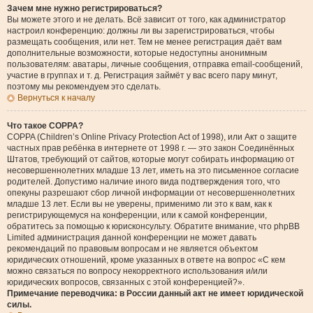
Зачем мне нужно регистрироваться?
Вы можете этого и не делать. Всё зависит от того, как администратор
настроил конференцию: должны ли вы зарегистрироваться, чтобы
размещать сообщения, или нет. Тем не менее регистрация даёт вам
дополнительные возможности, которые недоступны анонимным
пользователям: аватары, личные сообщения, отправка email-сообщений,
участие в группах и т. д. Регистрация займёт у вас всего пару минут,
поэтому мы рекомендуем это сделать.
Вернуться к началу
Что такое COPPA?
COPPA (Children’s Online Privacy Protection Act of 1998), или Акт о защите
частных прав ребёнка в интернете от 1998 г. — это закон Соединённых
Штатов, требующий от сайтов, которые могут собирать информацию от
несовершеннолетних младше 13 лет, иметь на это письменное согласие
родителей. Допустимо наличие иного вида подтверждения того, что
опекуны разрешают сбор личной информации от несовершеннолетних
младше 13 лет. Если вы не уверены, применимо ли это к вам, как к
регистрирующемуся на конференции, или к самой конференции,
обратитесь за помощью к юрисконсульту. Обратите внимание, что phpBB
Limited администрация данной конференции не может давать
рекомендаций по правовым вопросам и не является объектом
юридических отношений, кроме указанных в ответе на вопрос «С кем
можно связаться по вопросу некорректного использования и/или
юридических вопросов, связанных с этой конференцией?».
Примечание переводчика: в России данный акт не имеет юридической
силы.