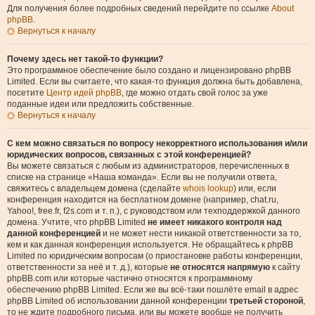
Для получения более подробных сведений перейдите по ссылке
About
phpBB
.
Вернуться к началу
Почему здесь нет такой-то функции?
Это программное обеспечение было создано и лицензировано phpBB
Limited. Если вы считаете, что какая-то функция должна быть добавлена,
посетите
Центр идей phpBB
, где можно отдать свой голос за уже
поданные идеи или предложить собственные.
Вернуться к началу
С кем можно связаться по вопросу некорректного использования и/или
юридических вопросов, связанных с этой конференцией?
Вы можете связаться с любым из администраторов, перечисленных в
списке на странице «Наша команда». Если вы не получили ответа,
свяжитесь с владельцем домена (сделайте
whois lookup
) или, если
конференция находится на бесплатном домене (например, chat.ru,
Yahoo!, free.fr, f2s.com и т. п.), с руководством или техподдержкой данного
домена. Учтите, что phpBB Limited
не имеет никакого контроля над
данной конференцией
и не может нести никакой ответственности за то,
кем и как данная конференция используется. Не обращайтесь к phpBB
Limited по юридическим вопросам (о приостановке работы конференции,
ответственности за неё и т. д.), которые
не относятся напрямую
к сайту
phpBB.com или которые частично относятся к программному
обеспечению phpBB Limited. Если же вы всё-таки пошлёте email в адрес
phpBB Limited об использовании данной конференции
третьей стороной
,
то не ждите подробного письма, или вы можете вообще не получить