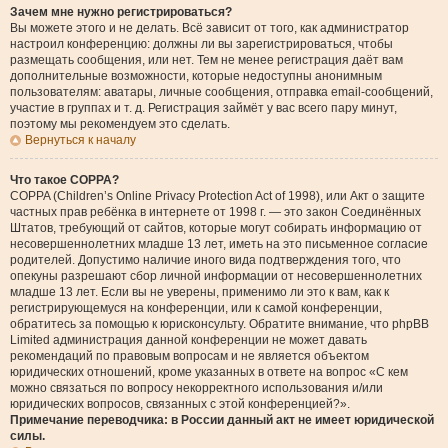
Зачем мне нужно регистрироваться?
Вы можете этого и не делать. Всё зависит от того, как администратор
настроил конференцию: должны ли вы зарегистрироваться, чтобы
размещать сообщения, или нет. Тем не менее регистрация даёт вам
дополнительные возможности, которые недоступны анонимным
пользователям: аватары, личные сообщения, отправка email-сообщений,
участие в группах и т. д. Регистрация займёт у вас всего пару минут,
поэтому мы рекомендуем это сделать.
Вернуться к началу
Что такое COPPA?
COPPA (Children’s Online Privacy Protection Act of 1998), или Акт о защите
частных прав ребёнка в интернете от 1998 г. — это закон Соединённых
Штатов, требующий от сайтов, которые могут собирать информацию от
несовершеннолетних младше 13 лет, иметь на это письменное согласие
родителей. Допустимо наличие иного вида подтверждения того, что
опекуны разрешают сбор личной информации от несовершеннолетних
младше 13 лет. Если вы не уверены, применимо ли это к вам, как к
регистрирующемуся на конференции, или к самой конференции,
обратитесь за помощью к юрисконсульту. Обратите внимание, что phpBB
Limited администрация данной конференции не может давать
рекомендаций по правовым вопросам и не является объектом
юридических отношений, кроме указанных в ответе на вопрос «С кем
можно связаться по вопросу некорректного использования и/или
юридических вопросов, связанных с этой конференцией?».
Примечание переводчика: в России данный акт не имеет юридической
силы.