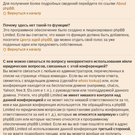
Для получения более подробных сведений перейдите по ссылке
About
phpBB
.
Вернуться к началу
Почему здесь нет такой-то функции?
Это программное обеспечение было создано и лицензировано phpBB
Limited. Если вы считаете, что какая-то функция должна быть добавлена,
посетите
Центр идей phpBB
, где можно отдать свой голос за уже
поданные идеи или предложить собственные.
Вернуться к началу
С кем можно связаться по вопросу некорректного использования и/или
юридических вопросов, связанных с этой конференцией?
Вы можете связаться с любым из администраторов, перечисленных в
списке на странице «Наша команда». Если вы не получили ответа,
свяжитесь с владельцем домена (сделайте
whois lookup
) или, если
конференция находится на бесплатном домене (например, chat.ru,
Yahoo!, free.fr, f2s.com и т. п.), с руководством или техподдержкой данного
домена. Учтите, что phpBB Limited
не имеет никакого контроля над
данной конференцией
и не может нести никакой ответственности за то,
кем и как данная конференция используется. Не обращайтесь к phpBB
Limited по юридическим вопросам (о приостановке работы конференции,
ответственности за неё и т. д.), которые
не относятся напрямую
к сайту
phpBB.com или которые частично относятся к программному
обеспечению phpBB Limited. Если же вы всё-таки пошлёте email в адрес
phpBB Limited об использовании данной конференции
третьей стороной
,
то не ждите подробного письма, или вы можете вообще не получить