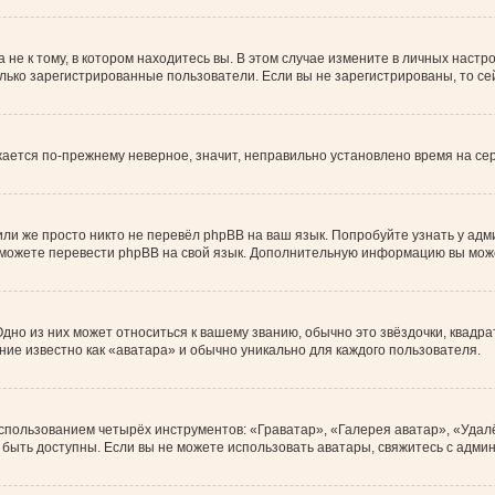
е к тому, в котором находитесь вы. В этом случае измените в личных настройк
только зарегистрированные пользователи. Если вы не зарегистрированы, то с
ажается по-прежнему неверное, значит, неправильно установлено время на с
ли же просто никто не перевёл phpBB на ваш язык. Попробуйте узнать у ад
ами можете перевести phpBB на свой язык. Дополнительную информацию вы мож
дно из них может относиться к вашему званию, обычно это звёздочки, квадра
ние известно как «аватара» и обычно уникально для каждого пользователя.
использованием четырёх инструментов: «Граватар», «Галерея аватар», «Уда
ут быть доступны. Если вы не можете использовать аватары, свяжитесь с ад