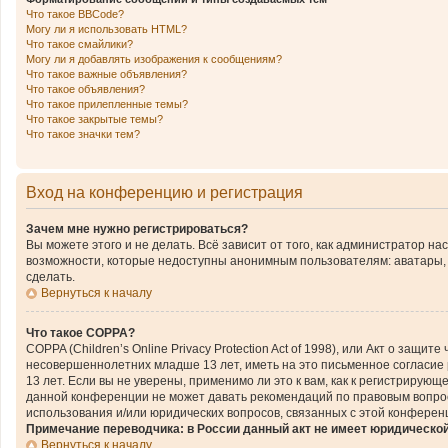
Что такое BBCode?
Могу ли я использовать HTML?
Что такое смайлики?
Могу ли я добавлять изображения к сообщениям?
Что такое важные объявления?
Что такое объявления?
Что такое прилепленные темы?
Что такое закрытые темы?
Что такое значки тем?
Вход на конференцию и регистрация
Зачем мне нужно регистрироваться?
Вы можете этого и не делать. Всё зависит от того, как администратор 
возможности, которые недоступны анонимным пользователям: аватары, ли
сделать.
Вернуться к началу
Что такое COPPA?
COPPA (Children’s Online Privacy Protection Act of 1998), или Акт о за
несовершеннолетних младше 13 лет, иметь на это письменное согласие
13 лет. Если вы не уверены, применимо ли это к вам, как к регистриру
данной конференции не может давать рекомендаций по правовым вопроса
использования и/или юридических вопросов, связанных с этой конферен
Примечание переводчика: в России данный акт не имеет юридическо
Вернуться к началу