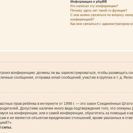
Информация о phpBB
Кто написал эту конференцию?
Почему здесь нет такой-то функции?
С кем можно связаться по вопросу неко
конференцией?
Как мне связаться с администратором 
настроил конференцию: должны ли вы зарегистрироваться, чтобы размещать с
чные сообщения, отправка email-сообщений, участие в группах и т. д. Регис
щите частных прав ребёнка в интернете от 1998 г. — это закон Соединённых Шт
 родителей. Допустимо наличие иного вида подтверждения того, что опеку
ющемуся на конференции, или к самой конференции, обратитесь за помощью к 
м и не является объектом юридических отношений, кроме указанных в ответ
цией?».
й силы.