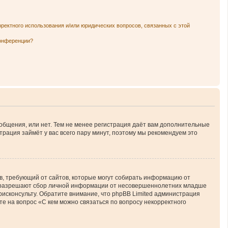
рректного использования и/или юридических вопросов, связанных с этой
конференции?
ообщения, или нет. Тем не менее регистрация даёт вам дополнительные
трация займёт у вас всего пару минут, поэтому мы рекомендуем это
атов, требующий от сайтов, которые могут собирать информацию от
ны разрешают сбор личной информации от несовершеннолетних младше
юрисконсульту. Обратите внимание, что phpBB Limited администрация
е на вопрос «С кем можно связаться по вопросу некорректного