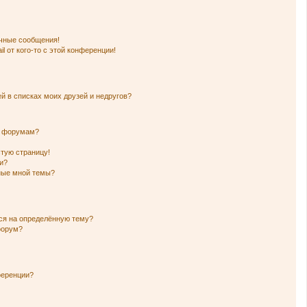
чные сообщения!
l от кого-то с этой конференции!
й в списках моих друзей и недругов?
и форумам?
стую страницу!
и?
нные мной темы?
ься на определённую тему?
форум?
ференции?