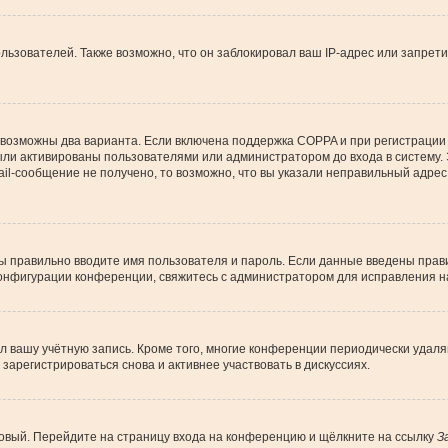
зователей. Также возможно, что он заблокировал ваш IP-адрес или запрети
 возможны два варианта. Если включена поддержка COPPA и при регистрации 
ыли активированы пользователями или администратором до входа в систему.
l-сообщение не получено, то возможно, что вы указали неправильный адрес 
вы правильно вводите имя пользователя и пароль. Если данные введены прави
конфигурации конференции, свяжитесь с администратором для исправления н
ил вашу учётную запись. Кроме того, многие конференции периодически уда
арегистрироваться снова и активнее участвовать в дискуссиях.
 новый. Перейдите на страницу входа на конференцию и щёлкните на ссылку
З