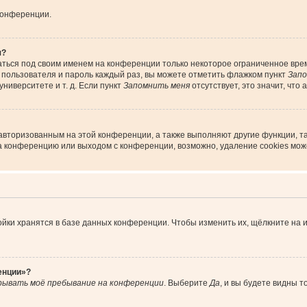
конференции.
я?
аться под своим именем на конференции только некоторое ограниченное время
я пользователя и пароль каждый раз, вы можете отметить флажком пункт
Запо
ниверситете и т. д. Если пункт
Запомнить меня
отсутствует, это значит, что
 авторизованным на этой конференции, а также выполняют другие функции, т
а конференцию или выходом с конференции, возможно, удаление cookies мож
йки хранятся в базе данных конференции. Чтобы изменить их, щёлкните на 
енции»?
рывать моё пребывание на конференции
. Выберите
Да
, и вы будете видны 