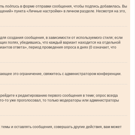
ть подпись
в форме отправки сообщения, чтобы подпись добавилась. Вы
ений» пункта «Личные настройки» в личном разделе. Несмотря на это,
ля создания сообщения, в зависимости от используемого стиля; если
ующих полях, убедившись, что каждый вариант находится на отдельной
иантов ответа», период проведения опроса в днях (0 означает, что
шающее это ограничение, свяжитесь с администратором конференции.
рейдите к редактированию первого сообщения в теме; опрос всегда
 кто-то уже проголосовал, то только модераторы или администраторы
темы и оставлять сообщения, совершать другие действия, вам может