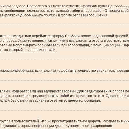
личном разделе. После этого вы можете отметить флажком пункт
Присоедини
им сообщениям, сделав соответствующий выбор в параграфе «Отправка сообщ
рав флажок
Присоединить подпись
в форме отправки сообщения.
ите на вкладке или перейдите в форму
Создать опрос
под основной формой д
ие опросов. Укажите вопрос и как минимум два варианта ответа в соответств
 которые могут выбрать пользователи при голосовании, с помощью опции «Вар
т, за который они проголосовали.
тором конференции. Если вам нужно добавить количество вариантов, превы
дателями, модераторами или администраторами. Для редактирования опроса пе
 удалить опрос или отредактировать любой из вариантов ответа. Однако если
 нельзя было менять варианты ответов во время голосования.
уппам пользователей. Чтобы просматривать такие форумы, создавать в них 
 администратором конференции для получения такого разрешения.