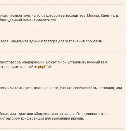
ах часовой пояс на тот, в котором вы находитесь: Москва, Киев и т. д.
ейчас удачный момент сделать это.
ервере. Уведомите администратора для устранения проблемы.
министратора конференции, может ли он установить нужный вам
ете получить на сайте
phpBB
®.
тики или точки, указывающие на то, сколько сообщений вы оставили, или
лённая аватара» или «Загружаемая аватара». От администратора
министратором конференции для выяснения причин.