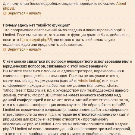
Для получения более подробных сведений перейдите по ссылке
About
phpBB
.
Вернуться к началу
Почему здесь нет такой-то функции?
Это программное обеспечение было создано и лицензировано phpBB
Limited. Если вы считаете, что какая-то функция должна быть добавлена,
посетите
Центр идей phpBB
, где можно отдать свой голос за уже
поданные идеи или предложить собственные.
Вернуться к началу
С кем можно связаться по вопросу некорректного использования и/или
юридических вопросов, связанных с этой конференцией?
Вы можете связаться с любым из администраторов, перечисленных в
списке на странице «Наша команда». Если вы не получили ответа,
свяжитесь с владельцем домена (сделайте
whois lookup
) или, если
конференция находится на бесплатном домене (например, chat.ru,
Yahoo!, free.fr, f2s.com и т. п.), с руководством или техподдержкой данного
домена. Учтите, что phpBB Limited
не имеет никакого контроля над
данной конференцией
и не может нести никакой ответственности за то,
кем и как данная конференция используется. Не обращайтесь к phpBB
Limited по юридическим вопросам (о приостановке работы конференции,
ответственности за неё и т. д.), которые
не относятся напрямую
к сайту
phpBB.com или которые частично относятся к программному
обеспечению phpBB Limited. Если же вы всё-таки пошлёте email в адрес
phpBB Limited об использовании данной конференции
третьей стороной
,
то не ждите подробного письма, или вы можете вообще не получить