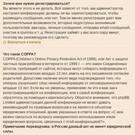
Зачем мне нужно регистрироваться?
Вы можете этого и не делать. Всё зависит от того, как администратор
настроил конференцию: должны ли вы зарегистрироваться, чтобы
размещать сообщения, или нет. Тем не менее регистрация даёт вам
дополнительные возможности, которые недоступны анонимным
пользователям: аватары, личные сообщения, отправка email-сообщений,
участие в группах и т. д. Регистрация займёт у вас всего пару минут,
поэтому мы рекомендуем это сделать.
Вернуться к началу
Что такое COPPA?
COPPA (Children’s Online Privacy Protection Act of 1998), или Акт о защите
частных прав ребёнка в интернете от 1998 г. — это закон Соединённых
Штатов, требующий от сайтов, которые могут собирать информацию от
несовершеннолетних младше 13 лет, иметь на это письменное согласие
родителей. Допустимо наличие иного вида подтверждения того, что
опекуны разрешают сбор личной информации от несовершеннолетних
младше 13 лет. Если вы не уверены, применимо ли это к вам, как к
регистрирующемуся на конференции, или к самой конференции,
обратитесь за помощью к юрисконсульту. Обратите внимание, что phpBB
Limited администрация данной конференции не может давать
рекомендаций по правовым вопросам и не является объектом
юридических отношений, кроме указанных в ответе на вопрос «С кем
можно связаться по вопросу некорректного использования и/или
юридических вопросов, связанных с этой конференцией?».
Примечание переводчика: в России данный акт не имеет юридической
силы.