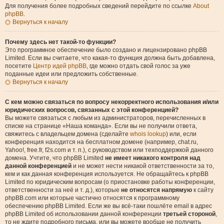
Для получения более подробных сведений перейдите по ссылке
About
phpBB
.
Вернуться к началу
Почему здесь нет такой-то функции?
Это программное обеспечение было создано и лицензировано phpBB
Limited. Если вы считаете, что какая-то функция должна быть добавлена,
посетите
Центр идей phpBB
, где можно отдать свой голос за уже
поданные идеи или предложить собственные.
Вернуться к началу
С кем можно связаться по вопросу некорректного использования и/или
юридических вопросов, связанных с этой конференцией?
Вы можете связаться с любым из администраторов, перечисленных в
списке на странице «Наша команда». Если вы не получили ответа,
свяжитесь с владельцем домена (сделайте
whois lookup
) или, если
конференция находится на бесплатном домене (например, chat.ru,
Yahoo!, free.fr, f2s.com и т. п.), с руководством или техподдержкой данного
домена. Учтите, что phpBB Limited
не имеет никакого контроля над
данной конференцией
и не может нести никакой ответственности за то,
кем и как данная конференция используется. Не обращайтесь к phpBB
Limited по юридическим вопросам (о приостановке работы конференции,
ответственности за неё и т. д.), которые
не относятся напрямую
к сайту
phpBB.com или которые частично относятся к программному
обеспечению phpBB Limited. Если же вы всё-таки пошлёте email в адрес
phpBB Limited об использовании данной конференции
третьей стороной
,
то не ждите подробного письма, или вы можете вообще не получить