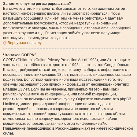
Зачем мне нужно регистрироваться?
Вы можете этого и не делать. Всё зависит от того, как администратор
настроил конференцию: должны ли вы зарегистрироваться, чтобы
размещать сообщения, или нет. Тем не менее регистрация даёт вам
дополнительные возможности, которые недоступны анонимным
пользователям: аватары, личные сообщения, отправка email-сообщений,
участие в группах и т. д. Регистрация займёт у вас всего пару минут,
поэтому мы рекомендуем это сделать.
Вернуться к началу
Что такое COPPA?
COPPA (Children’s Online Privacy Protection Act of 1998), или Акт о защите
частных прав ребёнка в интернете от 1998 г. — это закон Соединённых
Штатов, требующий от сайтов, которые могут собирать информацию от
несовершеннолетних младше 13 лет, иметь на это письменное согласие
родителей. Допустимо наличие иного вида подтверждения того, что
опекуны разрешают сбор личной информации от несовершеннолетних
младше 13 лет. Если вы не уверены, применимо ли это к вам, как к
регистрирующемуся на конференции, или к самой конференции,
обратитесь за помощью к юрисконсульту. Обратите внимание, что phpBB
Limited администрация данной конференции не может давать
рекомендаций по правовым вопросам и не является объектом
юридических отношений, кроме указанных в ответе на вопрос «С кем
можно связаться по вопросу некорректного использования и/или
юридических вопросов, связанных с этой конференцией?».
Примечание переводчика: в России данный акт не имеет юридической
силы.