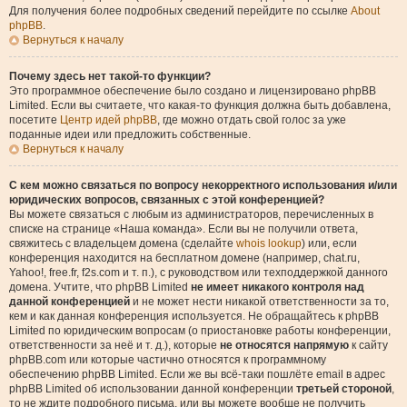
Для получения более подробных сведений перейдите по ссылке
About
phpBB
.
Вернуться к началу
Почему здесь нет такой-то функции?
Это программное обеспечение было создано и лицензировано phpBB
Limited. Если вы считаете, что какая-то функция должна быть добавлена,
посетите
Центр идей phpBB
, где можно отдать свой голос за уже
поданные идеи или предложить собственные.
Вернуться к началу
С кем можно связаться по вопросу некорректного использования и/или
юридических вопросов, связанных с этой конференцией?
Вы можете связаться с любым из администраторов, перечисленных в
списке на странице «Наша команда». Если вы не получили ответа,
свяжитесь с владельцем домена (сделайте
whois lookup
) или, если
конференция находится на бесплатном домене (например, chat.ru,
Yahoo!, free.fr, f2s.com и т. п.), с руководством или техподдержкой данного
домена. Учтите, что phpBB Limited
не имеет никакого контроля над
данной конференцией
и не может нести никакой ответственности за то,
кем и как данная конференция используется. Не обращайтесь к phpBB
Limited по юридическим вопросам (о приостановке работы конференции,
ответственности за неё и т. д.), которые
не относятся напрямую
к сайту
phpBB.com или которые частично относятся к программному
обеспечению phpBB Limited. Если же вы всё-таки пошлёте email в адрес
phpBB Limited об использовании данной конференции
третьей стороной
,
то не ждите подробного письма, или вы можете вообще не получить