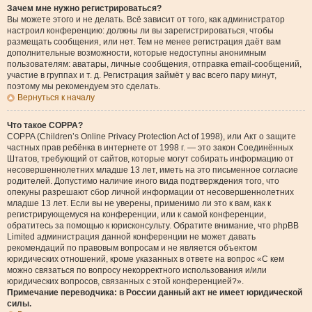
Зачем мне нужно регистрироваться?
Вы можете этого и не делать. Всё зависит от того, как администратор
настроил конференцию: должны ли вы зарегистрироваться, чтобы
размещать сообщения, или нет. Тем не менее регистрация даёт вам
дополнительные возможности, которые недоступны анонимным
пользователям: аватары, личные сообщения, отправка email-сообщений,
участие в группах и т. д. Регистрация займёт у вас всего пару минут,
поэтому мы рекомендуем это сделать.
Вернуться к началу
Что такое COPPA?
COPPA (Children’s Online Privacy Protection Act of 1998), или Акт о защите
частных прав ребёнка в интернете от 1998 г. — это закон Соединённых
Штатов, требующий от сайтов, которые могут собирать информацию от
несовершеннолетних младше 13 лет, иметь на это письменное согласие
родителей. Допустимо наличие иного вида подтверждения того, что
опекуны разрешают сбор личной информации от несовершеннолетних
младше 13 лет. Если вы не уверены, применимо ли это к вам, как к
регистрирующемуся на конференции, или к самой конференции,
обратитесь за помощью к юрисконсульту. Обратите внимание, что phpBB
Limited администрация данной конференции не может давать
рекомендаций по правовым вопросам и не является объектом
юридических отношений, кроме указанных в ответе на вопрос «С кем
можно связаться по вопросу некорректного использования и/или
юридических вопросов, связанных с этой конференцией?».
Примечание переводчика: в России данный акт не имеет юридической
силы.