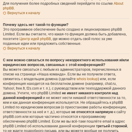
Для получения более подробных сведений перейдите по ссылке
About
phpBB
.
Вернуться к началу
Почему здесь нет такой-то функции?
Это программное обеспечение было создано и лицензировано phpBB
Limited. Если вы считаете, что какая-то функция должна быть добавлена,
посетите
Центр идей phpBB
, где можно отдать свой голос за уже
поданные идеи или предложить собственные.
Вернуться к началу
С кем можно связаться по вопросу некорректного использования и/или
юридических вопросов, связанных с этой конференцией?
Вы можете связаться с любым из администраторов, перечисленных в
списке на странице «Наша команда». Если вы не получили ответа,
свяжитесь с владельцем домена (сделайте
whois lookup
) или, если
конференция находится на бесплатном домене (например, chat.ru,
Yahoo!, free.fr, f2s.com и т. п.), с руководством или техподдержкой данного
домена. Учтите, что phpBB Limited
не имеет никакого контроля над
данной конференцией
и не может нести никакой ответственности за то,
кем и как данная конференция используется. Не обращайтесь к phpBB
Limited по юридическим вопросам (о приостановке работы конференции,
ответственности за неё и т. д.), которые
не относятся напрямую
к сайту
phpBB.com или которые частично относятся к программному
обеспечению phpBB Limited. Если же вы всё-таки пошлёте email в адрес
phpBB Limited об использовании данной конференции
третьей стороной
,
то не ждите подробного письма, или вы можете вообще не получить