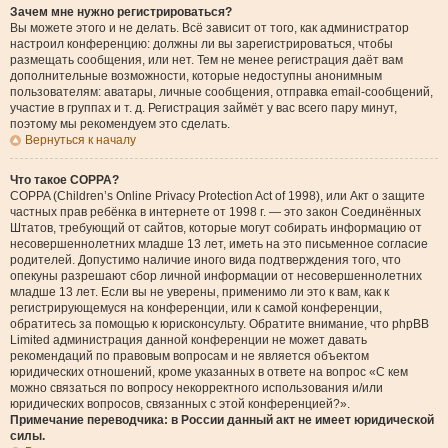
Зачем мне нужно регистрироваться?
Вы можете этого и не делать. Всё зависит от того, как администратор
настроил конференцию: должны ли вы зарегистрироваться, чтобы
размещать сообщения, или нет. Тем не менее регистрация даёт вам
дополнительные возможности, которые недоступны анонимным
пользователям: аватары, личные сообщения, отправка email-сообщений,
участие в группах и т. д. Регистрация займёт у вас всего пару минут,
поэтому мы рекомендуем это сделать.
Вернуться к началу
Что такое COPPA?
COPPA (Children’s Online Privacy Protection Act of 1998), или Акт о защите
частных прав ребёнка в интернете от 1998 г. — это закон Соединённых
Штатов, требующий от сайтов, которые могут собирать информацию от
несовершеннолетних младше 13 лет, иметь на это письменное согласие
родителей. Допустимо наличие иного вида подтверждения того, что
опекуны разрешают сбор личной информации от несовершеннолетних
младше 13 лет. Если вы не уверены, применимо ли это к вам, как к
регистрирующемуся на конференции, или к самой конференции,
обратитесь за помощью к юрисконсульту. Обратите внимание, что phpBB
Limited администрация данной конференции не может давать
рекомендаций по правовым вопросам и не является объектом
юридических отношений, кроме указанных в ответе на вопрос «С кем
можно связаться по вопросу некорректного использования и/или
юридических вопросов, связанных с этой конференцией?».
Примечание переводчика: в России данный акт не имеет юридической
силы.