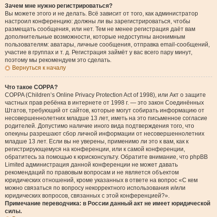
Зачем мне нужно регистрироваться?
Вы можете этого и не делать. Всё зависит от того, как администратор
настроил конференцию: должны ли вы зарегистрироваться, чтобы
размещать сообщения, или нет. Тем не менее регистрация даёт вам
дополнительные возможности, которые недоступны анонимным
пользователям: аватары, личные сообщения, отправка email-сообщений,
участие в группах и т. д. Регистрация займёт у вас всего пару минут,
поэтому мы рекомендуем это сделать.
Вернуться к началу
Что такое COPPA?
COPPA (Children’s Online Privacy Protection Act of 1998), или Акт о защите
частных прав ребёнка в интернете от 1998 г. — это закон Соединённых
Штатов, требующий от сайтов, которые могут собирать информацию от
несовершеннолетних младше 13 лет, иметь на это письменное согласие
родителей. Допустимо наличие иного вида подтверждения того, что
опекуны разрешают сбор личной информации от несовершеннолетних
младше 13 лет. Если вы не уверены, применимо ли это к вам, как к
регистрирующемуся на конференции, или к самой конференции,
обратитесь за помощью к юрисконсульту. Обратите внимание, что phpBB
Limited администрация данной конференции не может давать
рекомендаций по правовым вопросам и не является объектом
юридических отношений, кроме указанных в ответе на вопрос «С кем
можно связаться по вопросу некорректного использования и/или
юридических вопросов, связанных с этой конференцией?».
Примечание переводчика: в России данный акт не имеет юридической
силы.