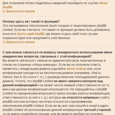
Для получения более подробных сведений перейдите по ссылке
About
phpBB
.
Вернуться к началу
Почему здесь нет такой-то функции?
Это программное обеспечение было создано и лицензировано phpBB
Limited. Если вы считаете, что какая-то функция должна быть добавлена,
посетите
Центр идей phpBB
, где можно отдать свой голос за уже
поданные идеи или предложить собственные.
Вернуться к началу
С кем можно связаться по вопросу некорректного использования и/или
юридических вопросов, связанных с этой конференцией?
Вы можете связаться с любым из администраторов, перечисленных в
списке на странице «Наша команда». Если вы не получили ответа,
свяжитесь с владельцем домена (сделайте
whois lookup
) или, если
конференция находится на бесплатном домене (например, chat.ru,
Yahoo!, free.fr, f2s.com и т. п.), с руководством или техподдержкой данного
домена. Учтите, что phpBB Limited
не имеет никакого контроля над
данной конференцией
и не может нести никакой ответственности за то,
кем и как данная конференция используется. Не обращайтесь к phpBB
Limited по юридическим вопросам (о приостановке работы конференции,
ответственности за неё и т. д.), которые
не относятся напрямую
к сайту
phpBB.com или которые частично относятся к программному
обеспечению phpBB Limited. Если же вы всё-таки пошлёте email в адрес
phpBB Limited об использовании данной конференции
третьей стороной
,
то не ждите подробного письма, или вы можете вообще не получить