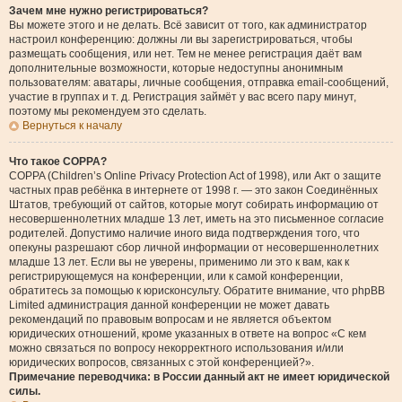
Зачем мне нужно регистрироваться?
Вы можете этого и не делать. Всё зависит от того, как администратор
настроил конференцию: должны ли вы зарегистрироваться, чтобы
размещать сообщения, или нет. Тем не менее регистрация даёт вам
дополнительные возможности, которые недоступны анонимным
пользователям: аватары, личные сообщения, отправка email-сообщений,
участие в группах и т. д. Регистрация займёт у вас всего пару минут,
поэтому мы рекомендуем это сделать.
Вернуться к началу
Что такое COPPA?
COPPA (Children’s Online Privacy Protection Act of 1998), или Акт о защите
частных прав ребёнка в интернете от 1998 г. — это закон Соединённых
Штатов, требующий от сайтов, которые могут собирать информацию от
несовершеннолетних младше 13 лет, иметь на это письменное согласие
родителей. Допустимо наличие иного вида подтверждения того, что
опекуны разрешают сбор личной информации от несовершеннолетних
младше 13 лет. Если вы не уверены, применимо ли это к вам, как к
регистрирующемуся на конференции, или к самой конференции,
обратитесь за помощью к юрисконсульту. Обратите внимание, что phpBB
Limited администрация данной конференции не может давать
рекомендаций по правовым вопросам и не является объектом
юридических отношений, кроме указанных в ответе на вопрос «С кем
можно связаться по вопросу некорректного использования и/или
юридических вопросов, связанных с этой конференцией?».
Примечание переводчика: в России данный акт не имеет юридической
силы.