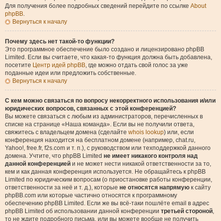
Для получения более подробных сведений перейдите по ссылке
About
phpBB
.
Вернуться к началу
Почему здесь нет такой-то функции?
Это программное обеспечение было создано и лицензировано phpBB
Limited. Если вы считаете, что какая-то функция должна быть добавлена,
посетите
Центр идей phpBB
, где можно отдать свой голос за уже
поданные идеи или предложить собственные.
Вернуться к началу
С кем можно связаться по вопросу некорректного использования и/или
юридических вопросов, связанных с этой конференцией?
Вы можете связаться с любым из администраторов, перечисленных в
списке на странице «Наша команда». Если вы не получили ответа,
свяжитесь с владельцем домена (сделайте
whois lookup
) или, если
конференция находится на бесплатном домене (например, chat.ru,
Yahoo!, free.fr, f2s.com и т. п.), с руководством или техподдержкой данного
домена. Учтите, что phpBB Limited
не имеет никакого контроля над
данной конференцией
и не может нести никакой ответственности за то,
кем и как данная конференция используется. Не обращайтесь к phpBB
Limited по юридическим вопросам (о приостановке работы конференции,
ответственности за неё и т. д.), которые
не относятся напрямую
к сайту
phpBB.com или которые частично относятся к программному
обеспечению phpBB Limited. Если же вы всё-таки пошлёте email в адрес
phpBB Limited об использовании данной конференции
третьей стороной
,
то не ждите подробного письма, или вы можете вообще не получить