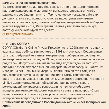
Зачем мне нужно регистрироваться?
Вы можете этого и не делать. Всё зависит от того, как администратор
настроил конференцию: должны ли вы зарегистрироваться, чтобы
размещать сообщения, или нет. Тем не менее регистрация даёт вам
дополнительные возможности, которые недоступны анонимным
пользователям: аватары, личные сообщения, отправка email-сообщений,
участие в группах и т. д. Регистрация займёт у вас всего пару минут,
поэтому мы рекомендуем это сделать.
Вернуться к началу
Что такое COPPA?
COPPA (Children’s Online Privacy Protection Act of 1998), или Акт о защите
частных прав ребёнка в интернете от 1998 г. — это закон Соединённых
Штатов, требующий от сайтов, которые могут собирать информацию от
несовершеннолетних младше 13 лет, иметь на это письменное согласие
родителей. Допустимо наличие иного вида подтверждения того, что
опекуны разрешают сбор личной информации от несовершеннолетних
младше 13 лет. Если вы не уверены, применимо ли это к вам, как к
регистрирующемуся на конференции, или к самой конференции,
обратитесь за помощью к юрисконсульту. Обратите внимание, что phpBB
Limited администрация данной конференции не может давать
рекомендаций по правовым вопросам и не является объектом
юридических отношений, кроме указанных в ответе на вопрос «С кем
можно связаться по вопросу некорректного использования и/или
юридических вопросов, связанных с этой конференцией?».
Примечание переводчика: в России данный акт не имеет юридической
силы.