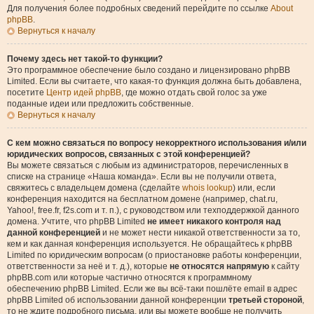
Для получения более подробных сведений перейдите по ссылке
About
phpBB
.
Вернуться к началу
Почему здесь нет такой-то функции?
Это программное обеспечение было создано и лицензировано phpBB
Limited. Если вы считаете, что какая-то функция должна быть добавлена,
посетите
Центр идей phpBB
, где можно отдать свой голос за уже
поданные идеи или предложить собственные.
Вернуться к началу
С кем можно связаться по вопросу некорректного использования и/или
юридических вопросов, связанных с этой конференцией?
Вы можете связаться с любым из администраторов, перечисленных в
списке на странице «Наша команда». Если вы не получили ответа,
свяжитесь с владельцем домена (сделайте
whois lookup
) или, если
конференция находится на бесплатном домене (например, chat.ru,
Yahoo!, free.fr, f2s.com и т. п.), с руководством или техподдержкой данного
домена. Учтите, что phpBB Limited
не имеет никакого контроля над
данной конференцией
и не может нести никакой ответственности за то,
кем и как данная конференция используется. Не обращайтесь к phpBB
Limited по юридическим вопросам (о приостановке работы конференции,
ответственности за неё и т. д.), которые
не относятся напрямую
к сайту
phpBB.com или которые частично относятся к программному
обеспечению phpBB Limited. Если же вы всё-таки пошлёте email в адрес
phpBB Limited об использовании данной конференции
третьей стороной
,
то не ждите подробного письма, или вы можете вообще не получить