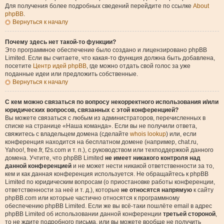
Для получения более подробных сведений перейдите по ссылке
About
phpBB
.
Вернуться к началу
Почему здесь нет такой-то функции?
Это программное обеспечение было создано и лицензировано phpBB
Limited. Если вы считаете, что какая-то функция должна быть добавлена,
посетите
Центр идей phpBB
, где можно отдать свой голос за уже
поданные идеи или предложить собственные.
Вернуться к началу
С кем можно связаться по вопросу некорректного использования и/или
юридических вопросов, связанных с этой конференцией?
Вы можете связаться с любым из администраторов, перечисленных в
списке на странице «Наша команда». Если вы не получили ответа,
свяжитесь с владельцем домена (сделайте
whois lookup
) или, если
конференция находится на бесплатном домене (например, chat.ru,
Yahoo!, free.fr, f2s.com и т. п.), с руководством или техподдержкой данного
домена. Учтите, что phpBB Limited
не имеет никакого контроля над
данной конференцией
и не может нести никакой ответственности за то,
кем и как данная конференция используется. Не обращайтесь к phpBB
Limited по юридическим вопросам (о приостановке работы конференции,
ответственности за неё и т. д.), которые
не относятся напрямую
к сайту
phpBB.com или которые частично относятся к программному
обеспечению phpBB Limited. Если же вы всё-таки пошлёте email в адрес
phpBB Limited об использовании данной конференции
третьей стороной
,
то не ждите подробного письма, или вы можете вообще не получить