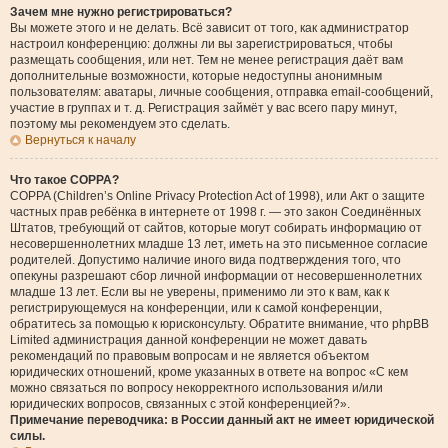
Зачем мне нужно регистрироваться?
Вы можете этого и не делать. Всё зависит от того, как администратор
настроил конференцию: должны ли вы зарегистрироваться, чтобы
размещать сообщения, или нет. Тем не менее регистрация даёт вам
дополнительные возможности, которые недоступны анонимным
пользователям: аватары, личные сообщения, отправка email-сообщений,
участие в группах и т. д. Регистрация займёт у вас всего пару минут,
поэтому мы рекомендуем это сделать.
Вернуться к началу
Что такое COPPA?
COPPA (Children’s Online Privacy Protection Act of 1998), или Акт о защите
частных прав ребёнка в интернете от 1998 г. — это закон Соединённых
Штатов, требующий от сайтов, которые могут собирать информацию от
несовершеннолетних младше 13 лет, иметь на это письменное согласие
родителей. Допустимо наличие иного вида подтверждения того, что
опекуны разрешают сбор личной информации от несовершеннолетних
младше 13 лет. Если вы не уверены, применимо ли это к вам, как к
регистрирующемуся на конференции, или к самой конференции,
обратитесь за помощью к юрисконсульту. Обратите внимание, что phpBB
Limited администрация данной конференции не может давать
рекомендаций по правовым вопросам и не является объектом
юридических отношений, кроме указанных в ответе на вопрос «С кем
можно связаться по вопросу некорректного использования и/или
юридических вопросов, связанных с этой конференцией?».
Примечание переводчика: в России данный акт не имеет юридической
силы.