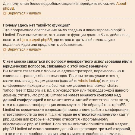
Для получения более подробных сведений перейдите по ссылке
About
phpBB
.
Вернуться к началу
Почему здесь нет такой-то функции?
Это программное обеспечение было создано и лицензировано phpBB
Limited. Если вы считаете, что какая-то функция должна быть добавлена,
посетите
Центр идей phpBB
, где можно отдать свой голос за уже
поданные идеи или предложить собственные.
Вернуться к началу
С кем можно связаться по вопросу некорректного использования и/или
юридических вопросов, связанных с этой конференцией?
Вы можете связаться с любым из администраторов, перечисленных в
списке на странице «Наша команда». Если вы не получили ответа,
свяжитесь с владельцем домена (сделайте
whois lookup
) или, если
конференция находится на бесплатном домене (например, chat.ru,
Yahoo!, free.fr, f2s.com и т. п.), с руководством или техподдержкой данного
домена. Учтите, что phpBB Limited
не имеет никакого контроля над
данной конференцией
и не может нести никакой ответственности за то,
кем и как данная конференция используется. Не обращайтесь к phpBB
Limited по юридическим вопросам (о приостановке работы конференции,
ответственности за неё и т. д.), которые
не относятся напрямую
к сайту
phpBB.com или которые частично относятся к программному
обеспечению phpBB Limited. Если же вы всё-таки пошлёте email в адрес
phpBB Limited об использовании данной конференции
третьей стороной
,
то не ждите подробного письма, или вы можете вообще не получить