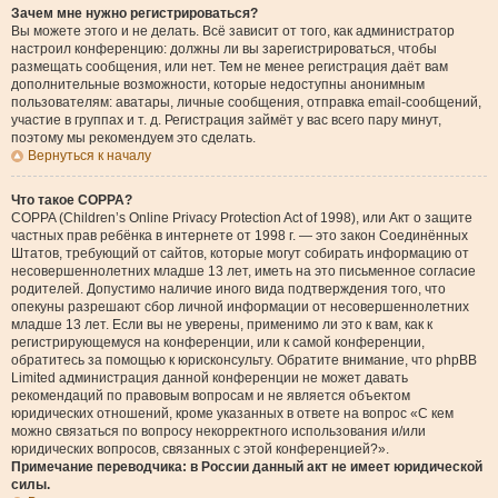
Зачем мне нужно регистрироваться?
Вы можете этого и не делать. Всё зависит от того, как администратор
настроил конференцию: должны ли вы зарегистрироваться, чтобы
размещать сообщения, или нет. Тем не менее регистрация даёт вам
дополнительные возможности, которые недоступны анонимным
пользователям: аватары, личные сообщения, отправка email-сообщений,
участие в группах и т. д. Регистрация займёт у вас всего пару минут,
поэтому мы рекомендуем это сделать.
Вернуться к началу
Что такое COPPA?
COPPA (Children’s Online Privacy Protection Act of 1998), или Акт о защите
частных прав ребёнка в интернете от 1998 г. — это закон Соединённых
Штатов, требующий от сайтов, которые могут собирать информацию от
несовершеннолетних младше 13 лет, иметь на это письменное согласие
родителей. Допустимо наличие иного вида подтверждения того, что
опекуны разрешают сбор личной информации от несовершеннолетних
младше 13 лет. Если вы не уверены, применимо ли это к вам, как к
регистрирующемуся на конференции, или к самой конференции,
обратитесь за помощью к юрисконсульту. Обратите внимание, что phpBB
Limited администрация данной конференции не может давать
рекомендаций по правовым вопросам и не является объектом
юридических отношений, кроме указанных в ответе на вопрос «С кем
можно связаться по вопросу некорректного использования и/или
юридических вопросов, связанных с этой конференцией?».
Примечание переводчика: в России данный акт не имеет юридической
силы.