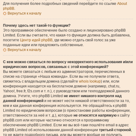
Для получения более подробных сведений перейдите по ссылке
About
phpBB
.
Вернуться к началу
Почему здесь нет такой-то функции?
Это программное обеспечение было создано и лицензировано phpBB
Limited. Если вы считаете, что какая-то функция должна быть добавлена,
посетите
Центр идей phpBB
, где можно отдать свой голос за уже
поданные идеи или предложить собственные.
Вернуться к началу
С кем можно связаться по вопросу некорректного использования и/или
юридических вопросов, связанных с этой конференцией?
Вы можете связаться с любым из администраторов, перечисленных в
списке на странице «Наша команда». Если вы не получили ответа,
свяжитесь с владельцем домена (сделайте
whois lookup
) или, если
конференция находится на бесплатном домене (например, chat.ru,
Yahoo!, free.fr, f2s.com и т. п.), с руководством или техподдержкой данного
домена. Учтите, что phpBB Limited
не имеет никакого контроля над
данной конференцией
и не может нести никакой ответственности за то,
кем и как данная конференция используется. Не обращайтесь к phpBB
Limited по юридическим вопросам (о приостановке работы конференции,
ответственности за неё и т. д.), которые
не относятся напрямую
к сайту
phpBB.com или которые частично относятся к программному
обеспечению phpBB Limited. Если же вы всё-таки пошлёте email в адрес
phpBB Limited об использовании данной конференции
третьей стороной
,
то не ждите подробного письма, или вы можете вообще не получить