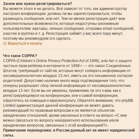
Зачем мне нужно регистрироваться?
Вы можете этого и не делать. Всё зависит от того, как администратор
настроил конференцию: должны ли вы зарегистрироваться, чтобы
размещать сообщения, или нет. Тем не менее регистрация даёт вам
дополнительные возможности, которые недоступны анонимным
пользователям: аватары, личные сообщения, отправка email-сообщений,
участие в группах и т. д. Регистрация займёт у вас всего пару минут,
поэтому мы рекомендуем это сделать.
Вернуться к началу
Что такое COPPA?
COPPA (Children’s Online Privacy Protection Act of 1998), или Акт о защите
частных прав ребёнка в интернете от 1998 г. — это закон Соединённых
Штатов, требующий от сайтов, которые могут собирать информацию от
несовершеннолетних младше 13 лет, иметь на это письменное согласие
родителей. Допустимо наличие иного вида подтверждения того, что
опекуны разрешают сбор личной информации от несовершеннолетних
младше 13 лет. Если вы не уверены, применимо ли это к вам, как к
регистрирующемуся на конференции, или к самой конференции,
обратитесь за помощью к юрисконсульту. Обратите внимание, что phpBB
Limited администрация данной конференции не может давать
рекомендаций по правовым вопросам и не является объектом
юридических отношений, кроме указанных в ответе на вопрос «С кем
можно связаться по вопросу некорректного использования и/или
юридических вопросов, связанных с этой конференцией?».
Примечание переводчика: в России данный акт не имеет юридической
силы.