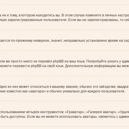
е к тому, в котором находитесь вы. В этом случае измените в личных настройк
только зарегистрированные пользователи. Если вы не зарегистрированы, то с
ажается по-прежнему неверное, значит, неправильно установлено время на с
ли же просто никто не перевёл phpBB на ваш язык. Попробуйте узнать у ад
ами можете перевести phpBB на свой язык. Дополнительную информацию вы мож
дно из них может относиться к вашему званию, обычно это звёздочки, квадра
ние известно как «аватара» и обычно уникально для каждого пользователя.
использованием четырёх инструментов: «Граватар», «Галерея аватар», «Уда
ут быть доступны. Если вы не можете использовать аватары, свяжитесь с ад