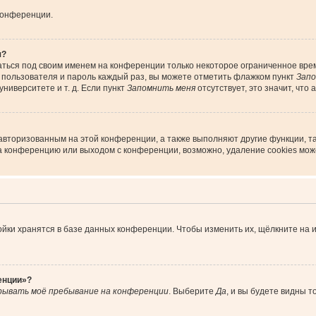
конференции.
я?
аться под своим именем на конференции только некоторое ограниченное время
я пользователя и пароль каждый раз, вы можете отметить флажком пункт
Запо
ниверситете и т. д. Если пункт
Запомнить меня
отсутствует, это значит, что
 авторизованным на этой конференции, а также выполняют другие функции, т
а конференцию или выходом с конференции, возможно, удаление cookies мож
йки хранятся в базе данных конференции. Чтобы изменить их, щёлкните на 
енции»?
рывать моё пребывание на конференции
. Выберите
Да
, и вы будете видны 