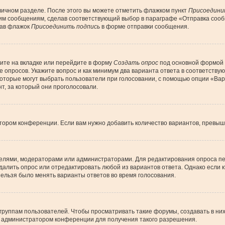
личном разделе. После этого вы можете отметить флажком пункт
Присоедини
им сообщениям, сделав соответствующий выбор в параграфе «Отправка сообщ
рав флажок
Присоединить подпись
в форме отправки сообщения.
ите на вкладке или перейдите в форму
Создать опрос
под основной формой д
ие опросов. Укажите вопрос и как минимум два варианта ответа в соответств
 которые могут выбрать пользователи при голосовании, с помощью опции «Вар
т, за который они проголосовали.
тором конференции. Если вам нужно добавить количество вариантов, превы
дателями, модераторами или администраторами. Для редактирования опроса пе
 удалить опрос или отредактировать любой из вариантов ответа. Однако если
 нельзя было менять варианты ответов во время голосования.
уппам пользователей. Чтобы просматривать такие форумы, создавать в них 
 администратором конференции для получения такого разрешения.