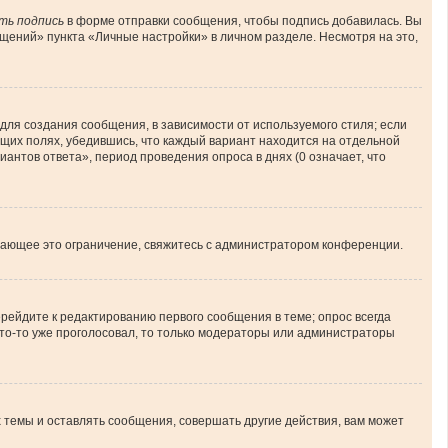
ть подпись
в форме отправки сообщения, чтобы подпись добавилась. Вы
ений» пункта «Личные настройки» в личном разделе. Несмотря на это,
ля создания сообщения, в зависимости от используемого стиля; если
ующих полях, убедившись, что каждый вариант находится на отдельной
иантов ответа», период проведения опроса в днях (0 означает, что
шающее это ограничение, свяжитесь с администратором конференции.
рейдите к редактированию первого сообщения в теме; опрос всегда
 кто-то уже проголосовал, то только модераторы или администраторы
темы и оставлять сообщения, совершать другие действия, вам может