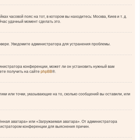
ах часовой пояс на тот, в котором вы находитесь: Москва, Киев и т. д.
ейчас удачный момент сделать это.
ервере. Уведомите администратора для устранения проблемы.
министратора конференции, может ли он установить нужный вам
ете получить на сайте
phpBB
®.
тики или точки, указывающие на то, сколько сообщений вы оставили, или
лённая аватара» или «Загружаемая аватара». От администратора
министратором конференции для выяснения причин.