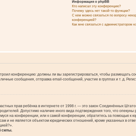
Информация о phpBB
Кто написал эту конференцию?
Почему здесь нет такой-то функции?
С кем можно связаться по вопросу неко
конференцией?
Как мне связаться с администратором 
настроил конференцию: должны ли вы зарегистрироваться, чтобы размещать с
чные сообщения, отправка email-сообщений, участие в группах и т. д. Регис
щите частных прав ребёнка в интернете от 1998 г. — это закон Соединённых Шт
 родителей. Допустимо наличие иного вида подтверждения того, что опеку
ющемуся на конференции, или к самой конференции, обратитесь за помощью к 
м и не является объектом юридических отношений, кроме указанных в ответ
цией?».
й силы.