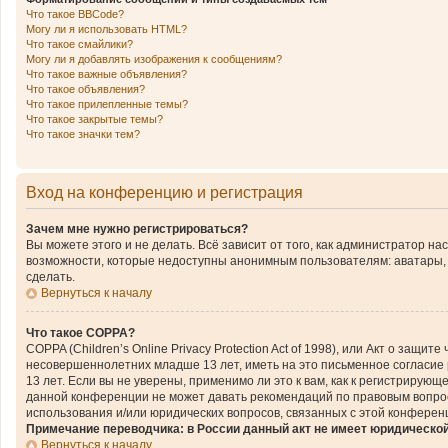
Что такое BBCode?
Могу ли я использовать HTML?
Что такое смайлики?
Могу ли я добавлять изображения к сообщениям?
Что такое важные объявления?
Что такое объявления?
Что такое прилепленные темы?
Что такое закрытые темы?
Что такое значки тем?
Вход на конференцию и регистрация
Зачем мне нужно регистрироваться?
Вы можете этого и не делать. Всё зависит от того, как администратор 
возможности, которые недоступны анонимным пользователям: аватары, ли
сделать.
Вернуться к началу
Что такое COPPA?
COPPA (Children’s Online Privacy Protection Act of 1998), или Акт о за
несовершеннолетних младше 13 лет, иметь на это письменное согласие
13 лет. Если вы не уверены, применимо ли это к вам, как к регистриру
данной конференции не может давать рекомендаций по правовым вопроса
использования и/или юридических вопросов, связанных с этой конферен
Примечание переводчика: в России данный акт не имеет юридическо
Вернуться к началу