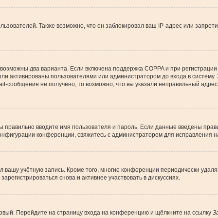
зователей. Также возможно, что он заблокировал ваш IP-адрес или запрети
 возможны два варианта. Если включена поддержка COPPA и при регистрации 
ыли активированы пользователями или администратором до входа в систему.
l-сообщение не получено, то возможно, что вы указали неправильный адрес 
вы правильно вводите имя пользователя и пароль. Если данные введены прави
конфигурации конференции, свяжитесь с администратором для исправления н
ил вашу учётную запись. Кроме того, многие конференции периодически уда
арегистрироваться снова и активнее участвовать в дискуссиях.
 новый. Перейдите на страницу входа на конференцию и щёлкните на ссылку
З