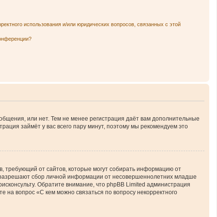
рректного использования и/или юридических вопросов, связанных с этой
конференции?
ообщения, или нет. Тем не менее регистрация даёт вам дополнительные
трация займёт у вас всего пару минут, поэтому мы рекомендуем это
атов, требующий от сайтов, которые могут собирать информацию от
ны разрешают сбор личной информации от несовершеннолетних младше
юрисконсульту. Обратите внимание, что phpBB Limited администрация
е на вопрос «С кем можно связаться по вопросу некорректного