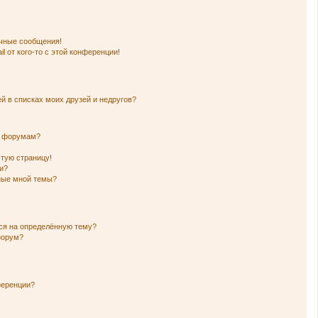
чные сообщения!
l от кого-то с этой конференции!
й в списках моих друзей и недругов?
и форумам?
стую страницу!
и?
нные мной темы?
ься на определённую тему?
форум?
ференции?