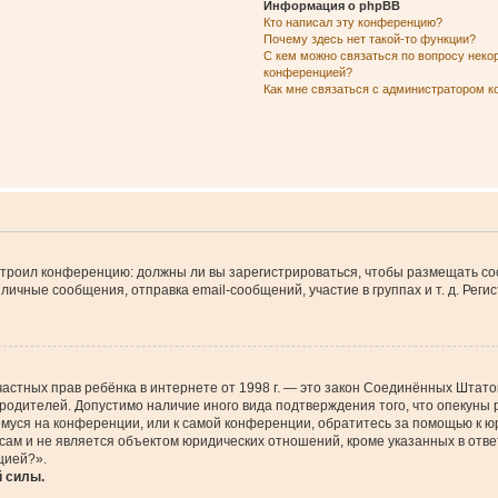
Информация о phpBB
Кто написал эту конференцию?
Почему здесь нет такой-то функции?
С кем можно связаться по вопросу неко
конференцией?
Как мне связаться с администратором 
настроил конференцию: должны ли вы зарегистрироваться, чтобы размещать с
чные сообщения, отправка email-сообщений, участие в группах и т. д. Регис
щите частных прав ребёнка в интернете от 1998 г. — это закон Соединённых Шт
 родителей. Допустимо наличие иного вида подтверждения того, что опеку
ющемуся на конференции, или к самой конференции, обратитесь за помощью к 
м и не является объектом юридических отношений, кроме указанных в ответ
цией?».
й силы.