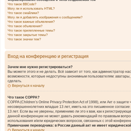
Что такое BBCode?
Могу ли я использовать HTML?
Что такое смайлики?
Могу ли я добавлять изображения к сообщениям?
Что такое важные объявления?
Что такое объявления?
Что такое прилепленные темы?
Что такое закрытые темы?
Что такое значки тем?
Вход на конференцию и регистрация
Зачем мне нужно регистрироваться?
Вы можете этого и не делать. Всё зависит от того, как администратор 
возможности, которые недоступны анонимным пользователям: аватары, ли
сделать.
Вернуться к началу
Что такое COPPA?
COPPA (Children’s Online Privacy Protection Act of 1998), или Акт о за
несовершеннолетних младше 13 лет, иметь на это письменное согласие
13 лет. Если вы не уверены, применимо ли это к вам, как к регистриру
данной конференции не может давать рекомендаций по правовым вопроса
использования и/или юридических вопросов, связанных с этой конферен
Примечание переводчика: в России данный акт не имеет юридическо
Вернуться к началу