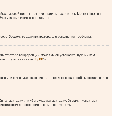
ах часовой пояс на тот, в котором вы находитесь: Москва, Киев и т. д.
ейчас удачный момент сделать это.
ервере. Уведомите администратора для устранения проблемы.
министратора конференции, может ли он установить нужный вам
ете получить на сайте
phpBB
®.
тики или точки, указывающие на то, сколько сообщений вы оставили, или
лённая аватара» или «Загружаемая аватара». От администратора
министратором конференции для выяснения причин.