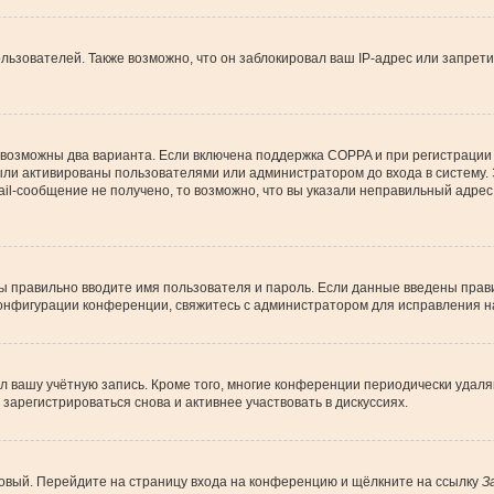
зователей. Также возможно, что он заблокировал ваш IP-адрес или запрети
 возможны два варианта. Если включена поддержка COPPA и при регистрации 
ыли активированы пользователями или администратором до входа в систему.
l-сообщение не получено, то возможно, что вы указали неправильный адрес 
вы правильно вводите имя пользователя и пароль. Если данные введены прави
конфигурации конференции, свяжитесь с администратором для исправления н
ил вашу учётную запись. Кроме того, многие конференции периодически уда
арегистрироваться снова и активнее участвовать в дискуссиях.
 новый. Перейдите на страницу входа на конференцию и щёлкните на ссылку
З