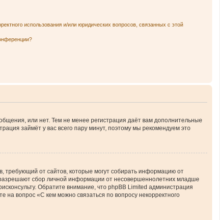
рректного использования и/или юридических вопросов, связанных с этой
конференции?
ообщения, или нет. Тем не менее регистрация даёт вам дополнительные
трация займёт у вас всего пару минут, поэтому мы рекомендуем это
атов, требующий от сайтов, которые могут собирать информацию от
ны разрешают сбор личной информации от несовершеннолетних младше
юрисконсульту. Обратите внимание, что phpBB Limited администрация
е на вопрос «С кем можно связаться по вопросу некорректного