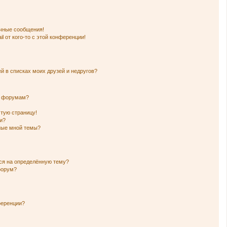
чные сообщения!
l от кого-то с этой конференции!
й в списках моих друзей и недругов?
и форумам?
стую страницу!
и?
нные мной темы?
ься на определённую тему?
форум?
ференции?