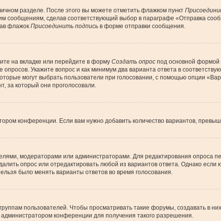
личном разделе. После этого вы можете отметить флажком пункт
Присоедини
им сообщениям, сделав соответствующий выбор в параграфе «Отправка сообщ
рав флажок
Присоединить подпись
в форме отправки сообщения.
ите на вкладке или перейдите в форму
Создать опрос
под основной формой д
ие опросов. Укажите вопрос и как минимум два варианта ответа в соответств
 которые могут выбрать пользователи при голосовании, с помощью опции «Вар
т, за который они проголосовали.
тором конференции. Если вам нужно добавить количество вариантов, превы
дателями, модераторами или администраторами. Для редактирования опроса пе
 удалить опрос или отредактировать любой из вариантов ответа. Однако если
 нельзя было менять варианты ответов во время голосования.
уппам пользователей. Чтобы просматривать такие форумы, создавать в них 
 администратором конференции для получения такого разрешения.