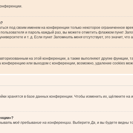
конференции.
я?
аться под своим именем на конференции только некоторое ограниченное время
я пользователя и пароль каждый раз, вы можете отметить флажком пункт
Запо
ниверситете и т. д. Если пункт
Запомнить меня
отсутствует, это значит, что
 авторизованным на этой конференции, а также выполняют другие функции, т
а конференцию или выходом с конференции, возможно, удаление cookies мож
йки хранятся в базе данных конференции. Чтобы изменить их, щёлкните на 
енции»?
рывать моё пребывание на конференции
. Выберите
Да
, и вы будете видны 