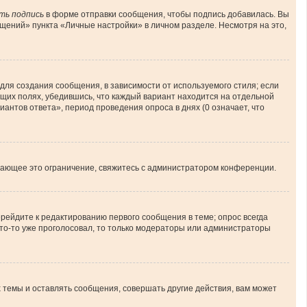
ть подпись
в форме отправки сообщения, чтобы подпись добавилась. Вы
ений» пункта «Личные настройки» в личном разделе. Несмотря на это,
ля создания сообщения, в зависимости от используемого стиля; если
ующих полях, убедившись, что каждый вариант находится на отдельной
иантов ответа», период проведения опроса в днях (0 означает, что
шающее это ограничение, свяжитесь с администратором конференции.
рейдите к редактированию первого сообщения в теме; опрос всегда
 кто-то уже проголосовал, то только модераторы или администраторы
темы и оставлять сообщения, совершать другие действия, вам может