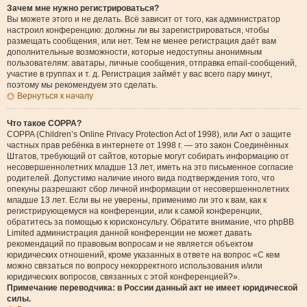
Зачем мне нужно регистрироваться?
Вы можете этого и не делать. Всё зависит от того, как администратор
настроил конференцию: должны ли вы зарегистрироваться, чтобы
размещать сообщения, или нет. Тем не менее регистрация даёт вам
дополнительные возможности, которые недоступны анонимным
пользователям: аватары, личные сообщения, отправка email-сообщений,
участие в группах и т. д. Регистрация займёт у вас всего пару минут,
поэтому мы рекомендуем это сделать.
Вернуться к началу
Что такое COPPA?
COPPA (Children’s Online Privacy Protection Act of 1998), или Акт о защите
частных прав ребёнка в интернете от 1998 г. — это закон Соединённых
Штатов, требующий от сайтов, которые могут собирать информацию от
несовершеннолетних младше 13 лет, иметь на это письменное согласие
родителей. Допустимо наличие иного вида подтверждения того, что
опекуны разрешают сбор личной информации от несовершеннолетних
младше 13 лет. Если вы не уверены, применимо ли это к вам, как к
регистрирующемуся на конференции, или к самой конференции,
обратитесь за помощью к юрисконсульту. Обратите внимание, что phpBB
Limited администрация данной конференции не может давать
рекомендаций по правовым вопросам и не является объектом
юридических отношений, кроме указанных в ответе на вопрос «С кем
можно связаться по вопросу некорректного использования и/или
юридических вопросов, связанных с этой конференцией?».
Примечание переводчика: в России данный акт не имеет юридической
силы.