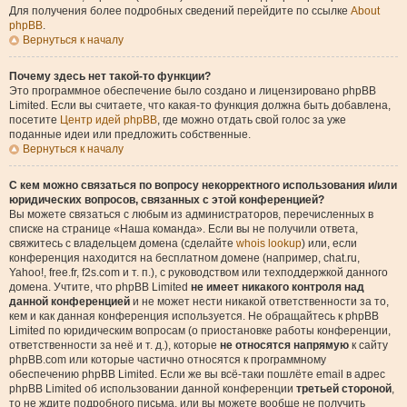
Для получения более подробных сведений перейдите по ссылке
About
phpBB
.
Вернуться к началу
Почему здесь нет такой-то функции?
Это программное обеспечение было создано и лицензировано phpBB
Limited. Если вы считаете, что какая-то функция должна быть добавлена,
посетите
Центр идей phpBB
, где можно отдать свой голос за уже
поданные идеи или предложить собственные.
Вернуться к началу
С кем можно связаться по вопросу некорректного использования и/или
юридических вопросов, связанных с этой конференцией?
Вы можете связаться с любым из администраторов, перечисленных в
списке на странице «Наша команда». Если вы не получили ответа,
свяжитесь с владельцем домена (сделайте
whois lookup
) или, если
конференция находится на бесплатном домене (например, chat.ru,
Yahoo!, free.fr, f2s.com и т. п.), с руководством или техподдержкой данного
домена. Учтите, что phpBB Limited
не имеет никакого контроля над
данной конференцией
и не может нести никакой ответственности за то,
кем и как данная конференция используется. Не обращайтесь к phpBB
Limited по юридическим вопросам (о приостановке работы конференции,
ответственности за неё и т. д.), которые
не относятся напрямую
к сайту
phpBB.com или которые частично относятся к программному
обеспечению phpBB Limited. Если же вы всё-таки пошлёте email в адрес
phpBB Limited об использовании данной конференции
третьей стороной
,
то не ждите подробного письма, или вы можете вообще не получить