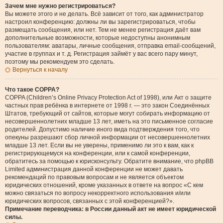
Зачем мне нужно регистрироваться?
Вы можете этого и не делать. Всё зависит от того, как администратор
настроил конференцию: должны ли вы зарегистрироваться, чтобы
размещать сообщения, или нет. Тем не менее регистрация даёт вам
дополнительные возможности, которые недоступны анонимным
пользователям: аватары, личные сообщения, отправка email-сообщений,
участие в группах и т. д. Регистрация займёт у вас всего пару минут,
поэтому мы рекомендуем это сделать.
Вернуться к началу
Что такое COPPA?
COPPA (Children’s Online Privacy Protection Act of 1998), или Акт о защите
частных прав ребёнка в интернете от 1998 г. — это закон Соединённых
Штатов, требующий от сайтов, которые могут собирать информацию от
несовершеннолетних младше 13 лет, иметь на это письменное согласие
родителей. Допустимо наличие иного вида подтверждения того, что
опекуны разрешают сбор личной информации от несовершеннолетних
младше 13 лет. Если вы не уверены, применимо ли это к вам, как к
регистрирующемуся на конференции, или к самой конференции,
обратитесь за помощью к юрисконсульту. Обратите внимание, что phpBB
Limited администрация данной конференции не может давать
рекомендаций по правовым вопросам и не является объектом
юридических отношений, кроме указанных в ответе на вопрос «С кем
можно связаться по вопросу некорректного использования и/или
юридических вопросов, связанных с этой конференцией?».
Примечание переводчика: в России данный акт не имеет юридической
силы.