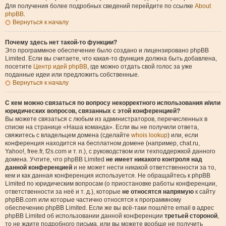
Для получения более подробных сведений перейдите по ссылке
About
phpBB
.
Вернуться к началу
Почему здесь нет такой-то функции?
Это программное обеспечение было создано и лицензировано phpBB
Limited. Если вы считаете, что какая-то функция должна быть добавлена,
посетите
Центр идей phpBB
, где можно отдать свой голос за уже
поданные идеи или предложить собственные.
Вернуться к началу
С кем можно связаться по вопросу некорректного использования и/или
юридических вопросов, связанных с этой конференцией?
Вы можете связаться с любым из администраторов, перечисленных в
списке на странице «Наша команда». Если вы не получили ответа,
свяжитесь с владельцем домена (сделайте
whois lookup
) или, если
конференция находится на бесплатном домене (например, chat.ru,
Yahoo!, free.fr, f2s.com и т. п.), с руководством или техподдержкой данного
домена. Учтите, что phpBB Limited
не имеет никакого контроля над
данной конференцией
и не может нести никакой ответственности за то,
кем и как данная конференция используется. Не обращайтесь к phpBB
Limited по юридическим вопросам (о приостановке работы конференции,
ответственности за неё и т. д.), которые
не относятся напрямую
к сайту
phpBB.com или которые частично относятся к программному
обеспечению phpBB Limited. Если же вы всё-таки пошлёте email в адрес
phpBB Limited об использовании данной конференции
третьей стороной
,
то не ждите подробного письма, или вы можете вообще не получить