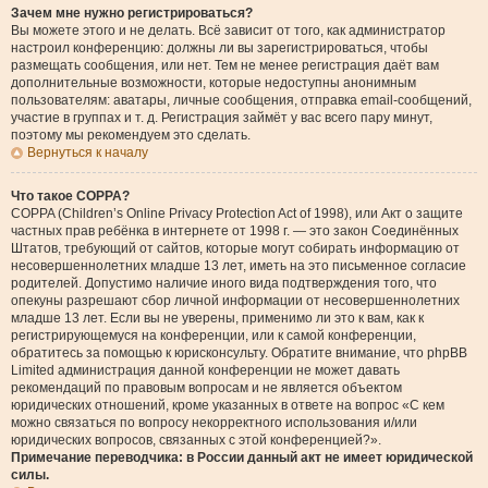
Зачем мне нужно регистрироваться?
Вы можете этого и не делать. Всё зависит от того, как администратор
настроил конференцию: должны ли вы зарегистрироваться, чтобы
размещать сообщения, или нет. Тем не менее регистрация даёт вам
дополнительные возможности, которые недоступны анонимным
пользователям: аватары, личные сообщения, отправка email-сообщений,
участие в группах и т. д. Регистрация займёт у вас всего пару минут,
поэтому мы рекомендуем это сделать.
Вернуться к началу
Что такое COPPA?
COPPA (Children’s Online Privacy Protection Act of 1998), или Акт о защите
частных прав ребёнка в интернете от 1998 г. — это закон Соединённых
Штатов, требующий от сайтов, которые могут собирать информацию от
несовершеннолетних младше 13 лет, иметь на это письменное согласие
родителей. Допустимо наличие иного вида подтверждения того, что
опекуны разрешают сбор личной информации от несовершеннолетних
младше 13 лет. Если вы не уверены, применимо ли это к вам, как к
регистрирующемуся на конференции, или к самой конференции,
обратитесь за помощью к юрисконсульту. Обратите внимание, что phpBB
Limited администрация данной конференции не может давать
рекомендаций по правовым вопросам и не является объектом
юридических отношений, кроме указанных в ответе на вопрос «С кем
можно связаться по вопросу некорректного использования и/или
юридических вопросов, связанных с этой конференцией?».
Примечание переводчика: в России данный акт не имеет юридической
силы.