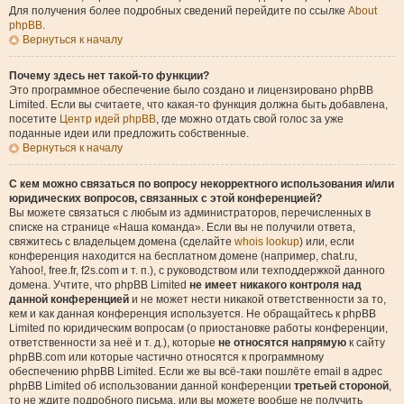
Для получения более подробных сведений перейдите по ссылке
About
phpBB
.
Вернуться к началу
Почему здесь нет такой-то функции?
Это программное обеспечение было создано и лицензировано phpBB
Limited. Если вы считаете, что какая-то функция должна быть добавлена,
посетите
Центр идей phpBB
, где можно отдать свой голос за уже
поданные идеи или предложить собственные.
Вернуться к началу
С кем можно связаться по вопросу некорректного использования и/или
юридических вопросов, связанных с этой конференцией?
Вы можете связаться с любым из администраторов, перечисленных в
списке на странице «Наша команда». Если вы не получили ответа,
свяжитесь с владельцем домена (сделайте
whois lookup
) или, если
конференция находится на бесплатном домене (например, chat.ru,
Yahoo!, free.fr, f2s.com и т. п.), с руководством или техподдержкой данного
домена. Учтите, что phpBB Limited
не имеет никакого контроля над
данной конференцией
и не может нести никакой ответственности за то,
кем и как данная конференция используется. Не обращайтесь к phpBB
Limited по юридическим вопросам (о приостановке работы конференции,
ответственности за неё и т. д.), которые
не относятся напрямую
к сайту
phpBB.com или которые частично относятся к программному
обеспечению phpBB Limited. Если же вы всё-таки пошлёте email в адрес
phpBB Limited об использовании данной конференции
третьей стороной
,
то не ждите подробного письма, или вы можете вообще не получить