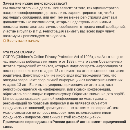
Зачем мне нужно регистрироваться?
Вы можете этого и не делать. Всё зависит от того, как администратор
настроил конференцию: должны ли вы зарегистрироваться, чтобы
размещать сообщения, или нет. Тем не менее регистрация даёт вам
дополнительные возможности, которые недоступны анонимным
пользователям: аватары, личные сообщения, отправка email-сообщений,
участие в группах и т. д. Регистрация займёт у вас всего пару минут,
поэтому мы рекомендуем это сделать.
Вернуться к началу
Что такое COPPA?
COPPA (Children’s Online Privacy Protection Act of 1998), или Акт о защите
частных прав ребёнка в интернете от 1998 г. — это закон Соединённых
Штатов, требующий от сайтов, которые могут собирать информацию от
несовершеннолетних младше 13 лет, иметь на это письменное согласие
родителей. Допустимо наличие иного вида подтверждения того, что
опекуны разрешают сбор личной информации от несовершеннолетних
младше 13 лет. Если вы не уверены, применимо ли это к вам, как к
регистрирующемуся на конференции, или к самой конференции,
обратитесь за помощью к юрисконсульту. Обратите внимание, что phpBB
Limited администрация данной конференции не может давать
рекомендаций по правовым вопросам и не является объектом
юридических отношений, кроме указанных в ответе на вопрос «С кем
можно связаться по вопросу некорректного использования и/или
юридических вопросов, связанных с этой конференцией?».
Примечание переводчика: в России данный акт не имеет юридической
силы.