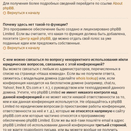
Для получения более подробных сведений перейдите по ссылке
About
phpBB
.
Вернуться к началу
Почему здесь нет такой-то функции?
Это программное обеспечение было создано и лицензировано phpBB
Limited. Если вы считаете, что какая-то функция должна быть добавлена,
посетите
Центр идей phpBB
, где можно отдать свой голос за уже
поданные идеи или предложить собственные.
Вернуться к началу
С кем можно связаться по вопросу некорректного использования и/или
юридических вопросов, связанных с этой конференцией?
Вы можете связаться с любым из администраторов, перечисленных в
списке на странице «Наша команда». Если вы не получили ответа,
свяжитесь с владельцем домена (сделайте
whois lookup
) или, если
конференция находится на бесплатном домене (например, chat.ru,
Yahoo!, free.fr, f2s.com и т. п.), с руководством или техподдержкой данного
домена. Учтите, что phpBB Limited
не имеет никакого контроля над
данной конференцией
и не может нести никакой ответственности за то,
кем и как данная конференция используется. Не обращайтесь к phpBB
Limited по юридическим вопросам (о приостановке работы конференции,
ответственности за неё и т. д.), которые
не относятся напрямую
к сайту
phpBB.com или которые частично относятся к программному
обеспечению phpBB Limited. Если же вы всё-таки пошлёте email в адрес
phpBB Limited об использовании данной конференции
третьей стороной
,
то не ждите подробного письма, или вы можете вообще не получить