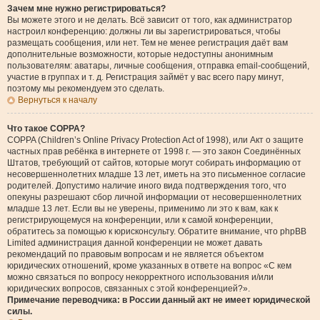
Зачем мне нужно регистрироваться?
Вы можете этого и не делать. Всё зависит от того, как администратор
настроил конференцию: должны ли вы зарегистрироваться, чтобы
размещать сообщения, или нет. Тем не менее регистрация даёт вам
дополнительные возможности, которые недоступны анонимным
пользователям: аватары, личные сообщения, отправка email-сообщений,
участие в группах и т. д. Регистрация займёт у вас всего пару минут,
поэтому мы рекомендуем это сделать.
Вернуться к началу
Что такое COPPA?
COPPA (Children’s Online Privacy Protection Act of 1998), или Акт о защите
частных прав ребёнка в интернете от 1998 г. — это закон Соединённых
Штатов, требующий от сайтов, которые могут собирать информацию от
несовершеннолетних младше 13 лет, иметь на это письменное согласие
родителей. Допустимо наличие иного вида подтверждения того, что
опекуны разрешают сбор личной информации от несовершеннолетних
младше 13 лет. Если вы не уверены, применимо ли это к вам, как к
регистрирующемуся на конференции, или к самой конференции,
обратитесь за помощью к юрисконсульту. Обратите внимание, что phpBB
Limited администрация данной конференции не может давать
рекомендаций по правовым вопросам и не является объектом
юридических отношений, кроме указанных в ответе на вопрос «С кем
можно связаться по вопросу некорректного использования и/или
юридических вопросов, связанных с этой конференцией?».
Примечание переводчика: в России данный акт не имеет юридической
силы.