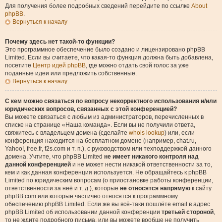
Для получения более подробных сведений перейдите по ссылке
About
phpBB
.
Вернуться к началу
Почему здесь нет такой-то функции?
Это программное обеспечение было создано и лицензировано phpBB
Limited. Если вы считаете, что какая-то функция должна быть добавлена,
посетите
Центр идей phpBB
, где можно отдать свой голос за уже
поданные идеи или предложить собственные.
Вернуться к началу
С кем можно связаться по вопросу некорректного использования и/или
юридических вопросов, связанных с этой конференцией?
Вы можете связаться с любым из администраторов, перечисленных в
списке на странице «Наша команда». Если вы не получили ответа,
свяжитесь с владельцем домена (сделайте
whois lookup
) или, если
конференция находится на бесплатном домене (например, chat.ru,
Yahoo!, free.fr, f2s.com и т. п.), с руководством или техподдержкой данного
домена. Учтите, что phpBB Limited
не имеет никакого контроля над
данной конференцией
и не может нести никакой ответственности за то,
кем и как данная конференция используется. Не обращайтесь к phpBB
Limited по юридическим вопросам (о приостановке работы конференции,
ответственности за неё и т. д.), которые
не относятся напрямую
к сайту
phpBB.com или которые частично относятся к программному
обеспечению phpBB Limited. Если же вы всё-таки пошлёте email в адрес
phpBB Limited об использовании данной конференции
третьей стороной
,
то не ждите подробного письма, или вы можете вообще не получить